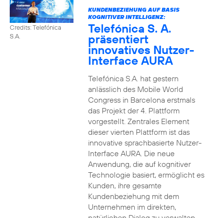
KUNDENBEZIEHUNG AUF BASIS
KOGNITIVER INTELLIGENZ:
Telefónica S. A.
Credits: Telefónica
präsentiert
S.A.
innovatives Nutzer-
Interface AURA
Telefónica S.A. hat gestern
anlässlich des Mobile World
Congress in Barcelona erstmals
das Projekt der 4. Plattform
vorgestellt. Zentrales Element
dieser vierten Plattform ist das
innovative sprachbasierte Nutzer-
Interface AURA. Die neue
Anwendung, die auf kognitiver
Technologie basiert, ermöglicht es
Kunden, ihre gesamte
Kundenbeziehung mit dem
Unternehmen im direkten,
natürlichen Dialog zu verwalten.