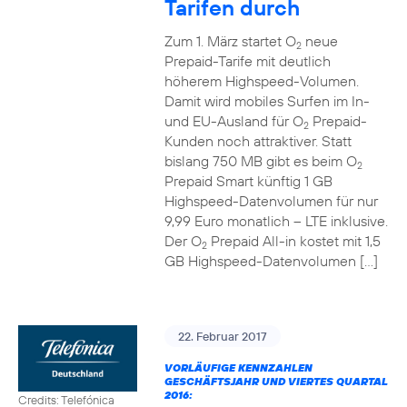
Tarifen durch
Zum 1. März startet O
neue
2
Prepaid-Tarife mit deutlich
höherem Highspeed-Volumen.
Damit wird mobiles Surfen im In-
und EU-Ausland für O
Prepaid-
2
Kunden noch attraktiver. Statt
bislang 750 MB gibt es beim O
2
Prepaid Smart künftig 1 GB
Highspeed-Datenvolumen für nur
9,99 Euro monatlich – LTE inklusive.
Der O
Prepaid All-in kostet mit 1,5
2
GB Highspeed-Datenvolumen […]
22. Februar 2017
VORLÄUFIGE KENNZAHLEN
GESCHÄFTSJAHR UND VIERTES QUARTAL
2016:
Credits: Telefónica