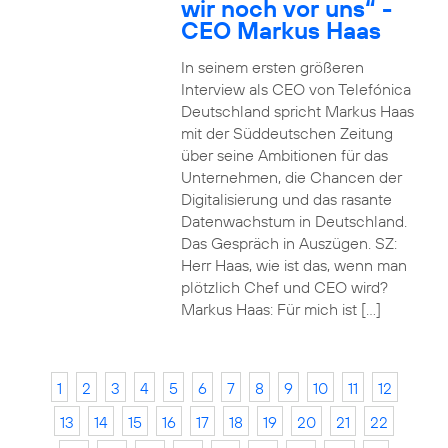
wir noch vor uns“ -
CEO Markus Haas
In seinem ersten größeren
Interview als CEO von Telefónica
Deutschland spricht Markus Haas
mit der Süddeutschen Zeitung
über seine Ambitionen für das
Unternehmen, die Chancen der
Digitalisierung und das rasante
Datenwachstum in Deutschland.
Das Gespräch in Auszügen. SZ:
Herr Haas, wie ist das, wenn man
plötzlich Chef und CEO wird?
Markus Haas: Für mich ist […]
1
2
3
4
5
6
7
8
9
10
11
12
13
14
15
16
17
18
19
20
21
22