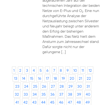
abgelaufenen Jahr auf der
technischen Integration der beiden
Netze von E-Plus und O
. Eine nun
2
durchgeführte Analyse der
Netzauslastung zwischen Silvester
und Neujahr belegt unter anderem
den Erfolg der bisherigen
Maßnahmen. Das Netz hielt dem
Ansturm zum Jahreswechsel stand.
Dafür sorgte nicht nur der
gelungene […]
1
2
3
4
5
6
7
8
9
10
11
12
13
14
15
16
17
18
19
20
21
22
23
24
25
26
27
28
29
30
31
32
33
34
35
36
37
38
39
40
41
42
43
44
45
46
47
48
49