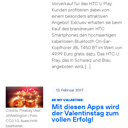
Vorverkauf für das HTC U Play.
Kunden profitieren dabei von
einem besonders attraktiven
Angebot: Exklusiv erhalten sie beim
Kauf des brandneuen HTC
Smartphones den hochwertigen
kabellosen Bluetooth On-Ear-
Kopfhörer JBL T450 BT im Wert von
49,99 Euro gratis dazu. Das HTC U
Play, das in Schwarz und Blau
angeboten wird, […]
13. Februar 2017
BE MY VALENTINE:
Mit diesen Apps wird
Credits: Pixabay User
der Valentinstag zum
JillWellington
|
Foto:
vollen Erfolg!
CC0 1.0, Ausschnitt
bearbeitet