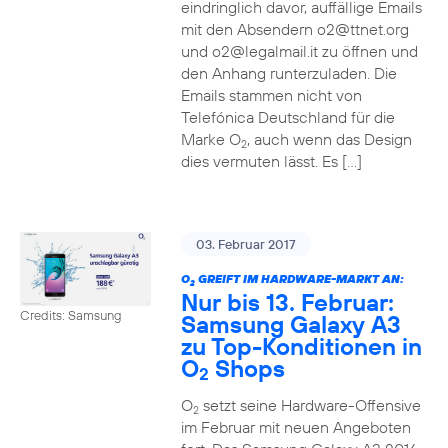
eindringlich davor, auffällige Emails
mit den Absendern o2@ttnet.org
und o2@legalmail.it zu öffnen und
den Anhang runterzuladen. Die
Emails stammen nicht von
Telefónica Deutschland für die
Marke O
, auch wenn das Design
2
dies vermuten lässt. Es […]
03. Februar 2017
O
GREIFT IM HARDWARE-MARKT AN:
2
Nur bis 13. Februar:
Credits: Samsung
Samsung Galaxy A3
zu Top-Konditionen in
O
Shops
2
O
setzt seine Hardware-Offensive
2
im Februar mit neuen Angeboten