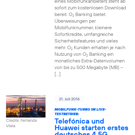
eines Mobilfunkanbieters steht ab
sofort zum kostenlosen Download
bereit. O
Banking bietet
2
Überweisungen per
Mobilfunknummer, kleinere
Sofortkredite, umfangreiche
Sicherheitsfeatures und vieles
mehr. O
Kunden erhalten je nach
2
Nutzung von O
Banking ein
2
monatliches Extra-Datenvolumen
von bis zu 500 Megabyte (MB) –
[…]
21. Juli 2016
MOBILFUNK-TURBO IM LIVE-
TESTBETRIEB:
Telefónica und
Credits: Fernanda
Huawei starten erstes
Vilela
deutsches 4,5G