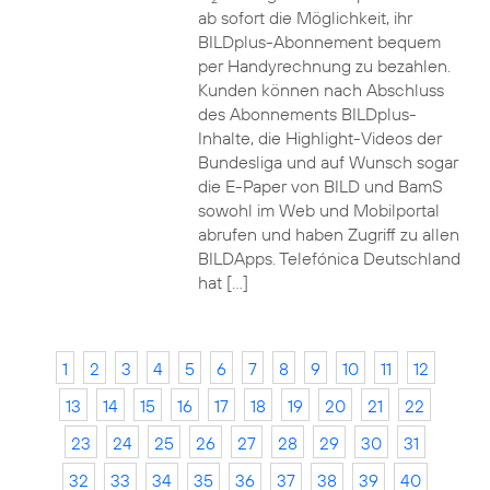
ab sofort die Möglichkeit, ihr
BILDplus-Abonnement bequem
per Handyrechnung zu bezahlen.
Kunden können nach Abschluss
des Abonnements BILDplus-
Inhalte, die Highlight-Videos der
Bundesliga und auf Wunsch sogar
die E-Paper von BILD und BamS
sowohl im Web und Mobilportal
abrufen und haben Zugriff zu allen
BILDApps. Telefónica Deutschland
hat […]
1
2
3
4
5
6
7
8
9
10
11
12
13
14
15
16
17
18
19
20
21
22
23
24
25
26
27
28
29
30
31
32
33
34
35
36
37
38
39
40