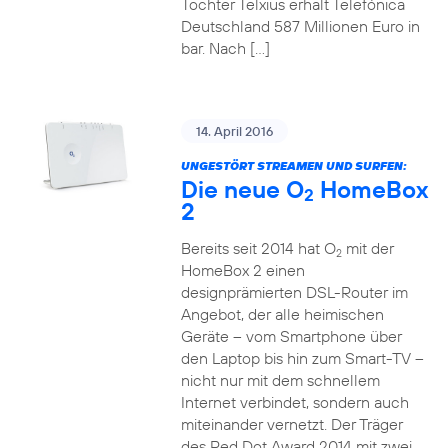
Tochter Telxius erhält Telefónica
Deutschland 587 Millionen Euro in
bar. Nach […]
14. April 2016
UNGESTÖRT STREAMEN UND SURFEN:
Die neue O
HomeBox
2
2
Bereits seit 2014 hat O
mit der
2
HomeBox 2 einen
designprämierten DSL-Router im
Angebot, der alle heimischen
Geräte – vom Smartphone über
den Laptop bis hin zum Smart-TV –
nicht nur mit dem schnellem
Internet verbindet, sondern auch
miteinander vernetzt. Der Träger
des Red Dot Award 2014 mit zwei