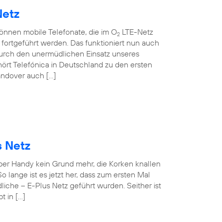
Netz
können mobile Telefonate, die im O
LTE-Netz
2
ortgeführt werden. Das funktioniert nun auch
rch den unermüdlichen Einsatz unseres
ört Telefónica in Deutschland zu den ersten
andover auch […]
s Netz
 per Handy kein Grund mehr, die Korken knallen
o lange ist es jetzt her, dass zum ersten Mal
iche – E-Plus Netz geführt wurden. Seither ist
t in […]