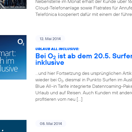
Nebenstelle im Monat erhält der Kunde über 
Cloud-Telefonanlage sowie Flatrates für Anruf
Telefónica kooperiert dafür mit einem der führ
12. Mai 2014
URLAUB ALL INCLUSIVE:
Bei O
ist ab dem 20.5. Surf
2
inklusive
…und hier Fortsetzung des ursprünglichen Artik
wieder bei O
, diesmal in Punkto Surfen im Aus
2
Blue All-in Tarife integrierte Datenroaming-Pa
Urlaub und auf Reisen. Auch Kunden mit andere
profitieren vom neu […]
08. Mai 2014