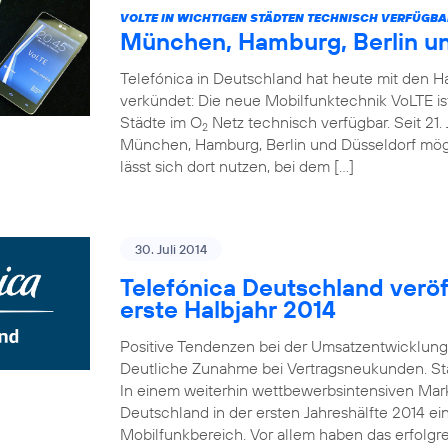
VOLTE IN WICHTIGEN STÄDTEN TECHNISCH VERFÜGBA
München, Hamburg, Berlin u
Telefónica in Deutschland hat heute mit den 
verkündet: Die neue Mobilfunktechnik VoLTE is
Städte im O
Netz technisch verfügbar. Seit 21. 
2
München, Hamburg, Berlin und Düsseldorf mö
lässt sich dort nutzen, bei dem […]
30. Juli 2014
Telefónica Deutschland veröff
erste Halbjahr 2014
Positive Tendenzen bei der Umsatzentwicklung
Deutliche Zunahme bei Vertragsneukunden. St
In einem weiterhin wettbewerbsintensiven Mark
Deutschland in der ersten Jahreshälfte 2014 e
Mobilfunkbereich. Vor allem haben das erfolgr