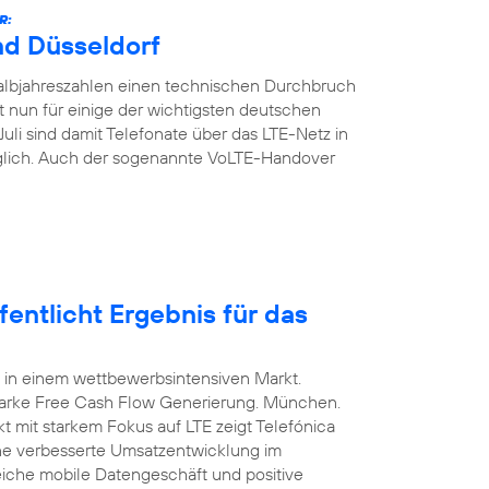
R:
nd Düsseldorf
Halbjahreszahlen einen technischen Durchbruch
t nun für einige der wichtigsten deutschen
Juli sind damit Telefonate über das LTE-Netz in
glich. Auch der sogenannte VoLTE-Handover
entlicht Ergebnis für das
 in einem wettbewerbsintensiven Markt.
arke Free Cash Flow Generierung. München.
t mit starkem Fokus auf LTE zeigt Telefónica
ine verbesserte Umsatzentwicklung im
eiche mobile Datengeschäft und positive