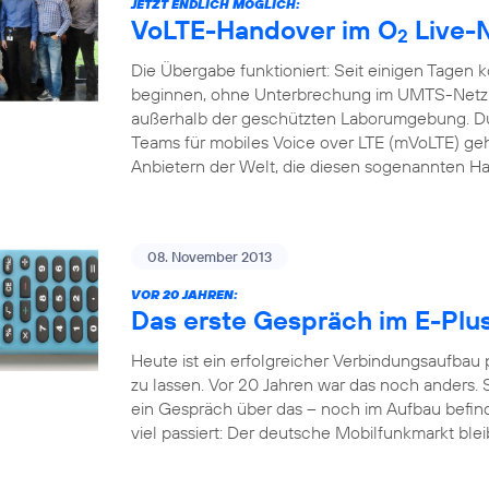
JETZT ENDLICH MÖGLICH:
VoLTE-Handover im O
Live-
2
Die Übergabe funktioniert: Seit einigen Tagen 
beginnen, ohne Unterbrechung im UMTS-Netz f
außerhalb der geschützten Laborumgebung. Du
Teams für mobiles Voice over LTE (mVoLTE) geh
Anbietern der Welt, die diesen sogenannten H
08. November 2013
VOR 20 JAHREN:
Das erste Gespräch im E-Plu
Heute ist ein erfolgreicher Verbindungsaufbau
zu lassen. Vor 20 Jahren war das noch anders. S
ein Gespräch über das – noch im Aufbau befindl
viel passiert: Der deutsche Mobilfunkmarkt bleib