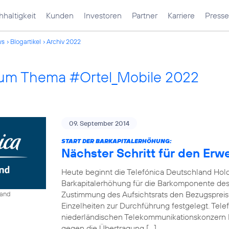
haltigkeit
Kunden
Investoren
Partner
Karriere
Presse
ws
Blogartikel
Archiv 2022
 zum Thema #Ortel_Mobile 2022
09. September 2014
START DER BARKAPITALERHÖHUNG:
Nächster Schritt für den Erw
Heute beginnt die Telefónica Deutschland Hol
Barkapitalerhöhung für die Barkomponente des 
Zustimmung des Aufsichtsrats den Bezugspreis
land
Einzelheiten zur Durchführung festgelegt. Tel
niederländischen Telekommunikationskonzern 
gegen die Übertragung […]