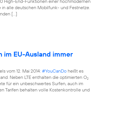
160 High-End-Funktionen einer hochmodernen
e in alle deutschen Mobilfunk- und Festnetze.
enden […]
en im EU-Ausland immer
els vom 12. Mai 2014:
#YouCanDo
heißt es
land. Neben LTE enthalten die optimierten O
2
kete für ein unbeschwertes Surfen, auch im
n Tarifen behalten volle Kostenkontrolle und