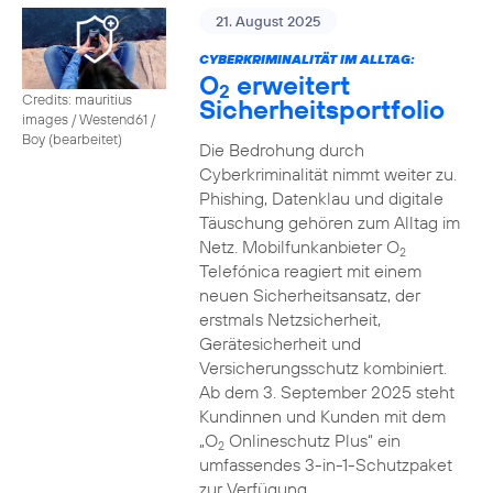
21. August 2025
CYBERKRIMINALITÄT IM ALLTAG:
O
erweitert
2
Credits: mauritius
Sicherheitsportfolio
images / Westend61 /
Boy (bearbeitet)
Die Bedrohung durch
Cyberkriminalität nimmt weiter zu.
Phishing, Datenklau und digitale
Täuschung gehören zum Alltag im
Netz. Mobilfunkanbieter O
2
Telefónica reagiert mit einem
neuen Sicherheitsansatz, der
erstmals Netzsicherheit,
Gerätesicherheit und
Versicherungsschutz kombiniert.
Ab dem 3. September 2025 steht
Kundinnen und Kunden mit dem
„O
Onlineschutz Plus“ ein
2
umfassendes 3-in-1-Schutzpaket
zur Verfügung.