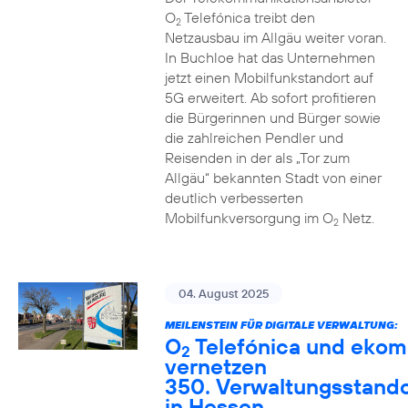
O
Telefónica treibt den
2
Netzausbau im Allgäu weiter voran.
In Buchloe hat das Unternehmen
jetzt einen Mobilfunkstandort auf
5G erweitert. Ab sofort profitieren
die Bürgerinnen und Bürger sowie
die zahlreichen Pendler und
Reisenden in der als „Tor zum
Allgäu“ bekannten Stadt von einer
deutlich verbesserten
Mobilfunkversorgung im O
Netz.
2
04. August 2025
MEILENSTEIN FÜR DIGITALE VERWALTUNG:
O
Telefónica und ekom
2
vernetzen
350. Verwaltungsstando
in Hessen