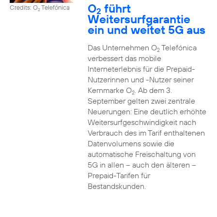
O
führt
Credits: O
Telefónica
2
2
Weitersurfgarantie
ein und weitet 5G aus
Das Unternehmen O
Telefónica
2
verbessert das mobile
Interneterlebnis für die Prepaid-
Nutzerinnen und -Nutzer seiner
Kernmarke O
. Ab dem 3.
2
September gelten zwei zentrale
Neuerungen: Eine deutlich erhöhte
Weitersurfgeschwindigkeit nach
Verbrauch des im Tarif enthaltenen
Datenvolumens sowie die
automatische Freischaltung von
5G in allen – auch den älteren –
Prepaid-Tarifen für
Bestandskunden.