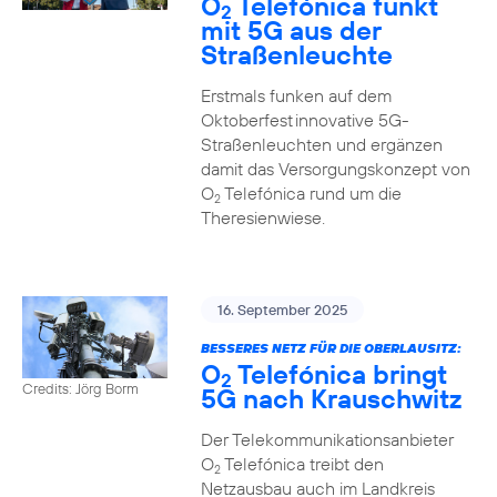
O
Telefónica funkt
2
mit 5G aus der
Straßenleuchte
Erstmals funken auf dem
Oktoberfest innovative 5G-
Straßenleuchten und ergänzen
damit das Versorgungskonzept von
O
Telefónica rund um die
2
Theresienwiese.
16. September 2025
BESSERES NETZ FÜR DIE OBERLAUSITZ:
O
Telefónica bringt
2
Credits: Jörg Borm
5G nach Krauschwitz
Der Telekommunikationsanbieter
O
Telefónica treibt den
2
Netzausbau auch im Landkreis