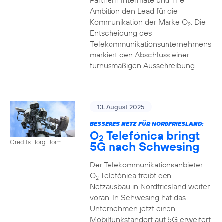
Partnern Intermate und The
Ambition den Lead für die
Kommunikation der Marke O
. Die
2
Entscheidung des
Telekommunikationsunternehmens
markiert den Abschluss einer
turnusmäßigen Ausschreibung.
13. August 2025
BESSERES NETZ FÜR NORDFRIESLAND:
O
Telefónica bringt
2
Credits: Jörg Borm
5G nach Schwesing
Der Telekommunikationsanbieter
O
Telefónica treibt den
2
Netzausbau in Nordfriesland weiter
voran. In Schwesing hat das
Unternehmen jetzt einen
Mobilfunkstandort auf 5G erweitert.