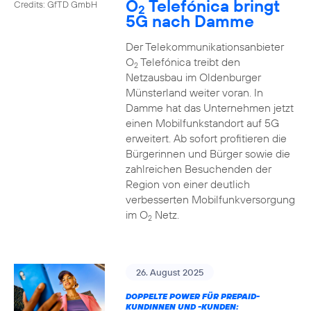
O
Telefónica bringt
Credits: GfTD GmbH
2
5G nach Damme
Der Telekommunikationsanbieter
O
Telefónica treibt den
2
Netzausbau im Oldenburger
Münsterland weiter voran. In
Damme hat das Unternehmen jetzt
einen Mobilfunkstandort auf 5G
erweitert. Ab sofort profitieren die
Bürgerinnen und Bürger sowie die
zahlreichen Besuchenden der
Region von einer deutlich
verbesserten Mobilfunkversorgung
im O
Netz.
2
26. August 2025
DOPPELTE POWER FÜR PREPAID-
KUNDINNEN UND -KUNDEN: