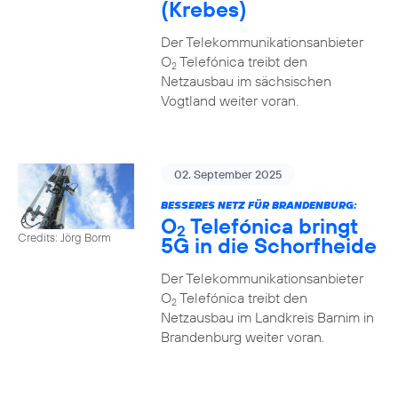
(Krebes)
Der Telekommunikationsanbieter
O
Telefónica treibt den
2
Netzausbau im sächsischen
Vogtland weiter voran.
02. September 2025
BESSERES NETZ FÜR BRANDENBURG:
O
Telefónica bringt
2
Credits: Jörg Borm
5G in die Schorfheide
Der Telekommunikationsanbieter
O
Telefónica treibt den
2
Netzausbau im Landkreis Barnim in
Brandenburg weiter voran.