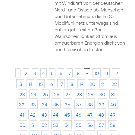
mit Windkraft von der deutschen
Nord- und Ostsee ab. Menschen
und Unternehmen, die im O
2
Mobilfunknetz unterwegs sind,
nutzen jetzt mit großer
Wahrscheinlichkeit Strom aus
erneuerbaren Energien direkt von
den heimischen Küsten.
1
2
3
4
5
6
7
8
9
10
11
12
13
14
15
16
17
18
19
20
21
22
23
24
25
26
27
28
29
30
31
32
33
34
35
36
37
38
39
40
41
42
43
44
45
46
47
48
49
50
51
52
53
54
55
56
57
58