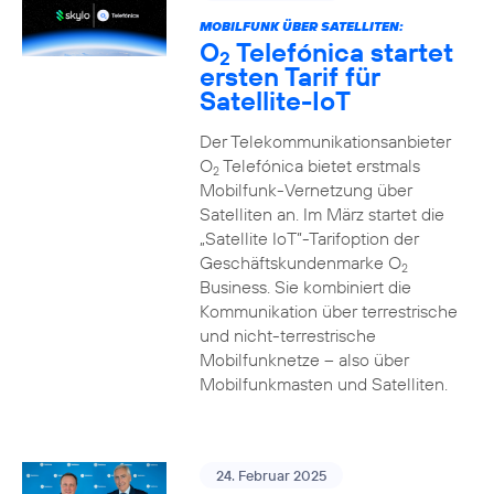
MOBILFUNK ÜBER SATELLITEN:
O
Telefónica startet
2
ersten Tarif für
Satellite-IoT
Der Telekommunikationsanbieter
O
Telefónica bietet erstmals
2
Mobilfunk-Vernetzung über
Satelliten an. Im März startet die
„Satellite IoT”-Tarifoption der
Geschäftskundenmarke O
2
Business. Sie kombiniert die
Kommunikation über terrestrische
und nicht-terrestrische
Mobilfunknetze – also über
Mobilfunkmasten und Satelliten.
24. Februar 2025