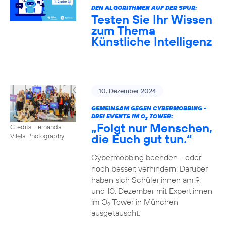
DEN ALGORITHMEN AUF DER SPUR:
Testen Sie Ihr Wissen
zum Thema
Künstliche Intelligenz
10. Dezember 2024
GEMEINSAM GEGEN CYBERMOBBING -
DREI EVENTS IM O
TOWER:
2
„Folgt nur Menschen,
Credits: Fernanda
die Euch gut tun.“
Vilela Photography
Cybermobbing beenden - oder
noch besser: verhindern: Darüber
haben sich Schüler:innen am 9.
und 10. Dezember mit Expert:innen
im O
Tower in München
2
ausgetauscht.