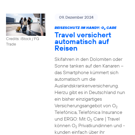
09. Dezember 2024
REISESCHUTZ IM HANDY: O
CARE
2
Travel versichert
Credits: iStock / FG
automatisch auf
Trade
Reisen
Skifahren in den Dolomiten oder
Sonne tanken auf den Kanaren –
das Smartphone kümmert sich
automatisch um die
Auslandskrankenversicherung.
Hierzu gibt es in Deutschland nun
ein bisher einzigartiges
Versicherungsangebot von O
2
Telefónica, Telefónica Insurance
und ERGO: Mit O
Care | Travel
2
können O
Privatkundinnen und -
2
kunden einfach über ihr