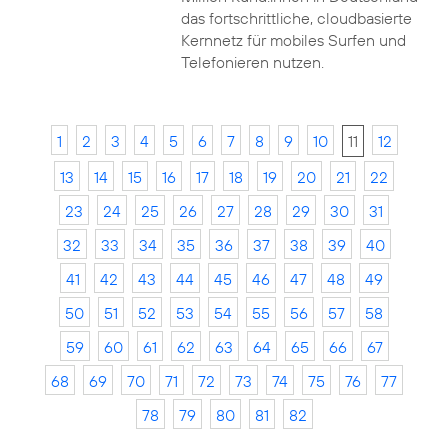
das fortschrittliche, cloudbasierte
Kernnetz für mobiles Surfen und
Telefonieren nutzen.
1
2
3
4
5
6
7
8
9
10
11
12
13
14
15
16
17
18
19
20
21
22
23
24
25
26
27
28
29
30
31
32
33
34
35
36
37
38
39
40
41
42
43
44
45
46
47
48
49
50
51
52
53
54
55
56
57
58
59
60
61
62
63
64
65
66
67
68
69
70
71
72
73
74
75
76
77
78
79
80
81
82