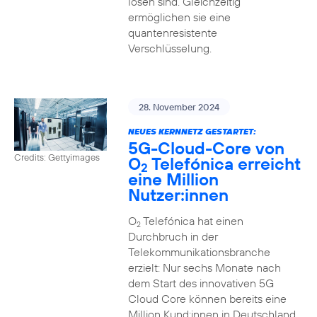
lösen sind. Gleichzeitig
ermöglichen sie eine
quantenresistente
Verschlüsselung.
28. November 2024
NEUES KERNNETZ GESTARTET:
5G-Cloud-Core von
Credits: Gettyimages
O
Telefónica erreicht
2
eine Million
Nutzer:innen
O
Telefónica hat einen
2
Durchbruch in der
Telekommunikationsbranche
erzielt: Nur sechs Monate nach
dem Start des innovativen 5G
Cloud Core können bereits eine
Million Kund:innen in Deutschland