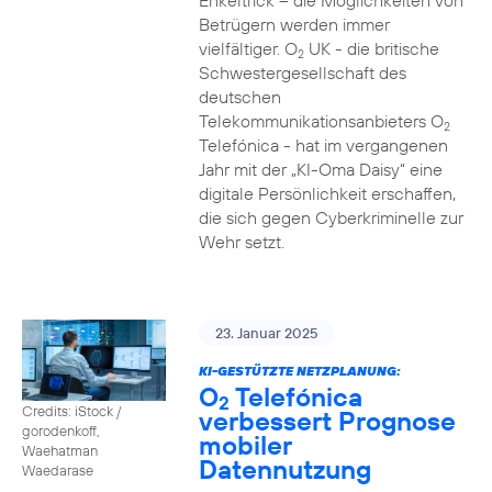
Enkeltrick – die Möglichkeiten von
Betrügern werden immer
vielfältiger. O
UK - die britische
2
Schwestergesellschaft des
deutschen
Telekommunikationsanbieters O
2
Telefónica - hat im vergangenen
Jahr mit der „KI-Oma Daisy“ eine
digitale Persönlichkeit erschaffen,
die sich gegen Cyberkriminelle zur
Wehr setzt.
23. Januar 2025
KI-GESTÜTZTE NETZPLANUNG:
O
Telefónica
2
Credits: iStock /
verbessert Prognose
gorodenkoff,
mobiler
Waehatman
Datennutzung
Waedarase