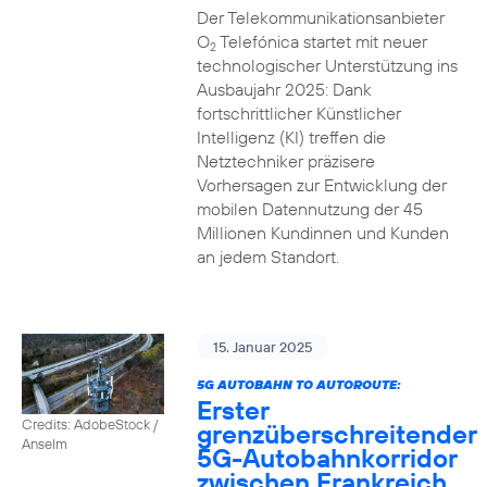
Der Telekommunikationsanbieter
O
Telefónica startet mit neuer
2
technologischer Unterstützung ins
Ausbaujahr 2025: Dank
fortschrittlicher Künstlicher
Intelligenz (KI) treffen die
Netztechniker präzisere
Vorhersagen zur Entwicklung der
mobilen Datennutzung der 45
Millionen Kundinnen und Kunden
an jedem Standort.
15. Januar 2025
5G AUTOBAHN TO AUTOROUTE:
Erster
Credits: AdobeStock /
grenzüberschreitender
Anselm
5G-Autobahnkorridor
zwischen Frankreich