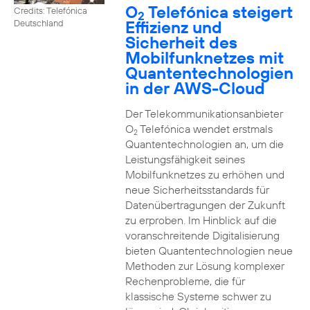
O
Telefónica steigert
Credits: Telefónica
2
Effizienz und
Deutschland
Sicherheit des
Mobilfunknetzes mit
Quantentechnologien
in der AWS-Cloud
Der Telekommunikationsanbieter
O
Telefónica wendet erstmals
2
Quantentechnologien an, um die
Leistungsfähigkeit seines
Mobilfunknetzes zu erhöhen und
neue Sicherheitsstandards für
Datenübertragungen der Zukunft
zu erproben. Im Hinblick auf die
voranschreitende Digitalisierung
bieten Quantentechnologien neue
Methoden zur Lösung komplexer
Rechenprobleme, die für
klassische Systeme schwer zu