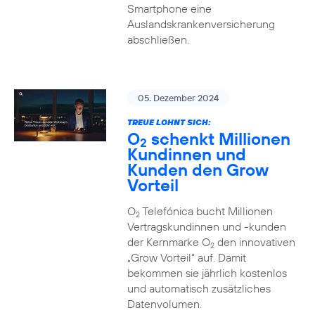
Smartphone eine
Auslandskrankenversicherung
abschließen.
05. Dezember 2024
TREUE LOHNT SICH:
O
schenkt Millionen
2
Kundinnen und
Kunden den Grow
Vorteil
O
Telefónica bucht Millionen
2
Vertragskundinnen und -kunden
der Kernmarke O
den innovativen
2
„Grow Vorteil“ auf. Damit
bekommen sie jährlich kostenlos
und automatisch zusätzliches
Datenvolumen.