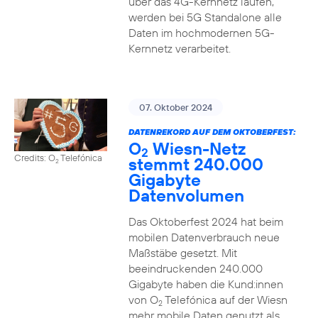
über das 4G-Kernnetz laufen,
werden bei 5G Standalone alle
Daten im hochmodernen 5G-
Kernnetz verarbeitet.
07. Oktober 2024
DATENREKORD AUF DEM OKTOBERFEST:
O
Wiesn-Netz
2
Credits: O
Telefónica
stemmt 240.000
2
Gigabyte
Datenvolumen
Das Oktoberfest 2024 hat beim
mobilen Datenverbrauch neue
Maßstäbe gesetzt. Mit
beeindruckenden 240.000
Gigabyte haben die Kund:innen
von O
Telefónica auf der Wiesn
2
mehr mobile Daten genutzt als