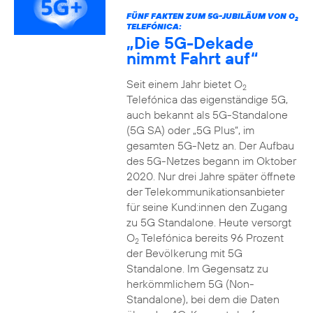
FÜNF FAKTEN ZUM 5G-JUBILÄUM VON O
2
TELEFÓNICA:
„Die 5G-Dekade
nimmt Fahrt auf“
Seit einem Jahr bietet O
2
Telefónica das eigenständige 5G,
auch bekannt als 5G-Standalone
(5G SA) oder „5G Plus“, im
gesamten 5G-Netz an. Der Aufbau
des 5G-Netzes begann im Oktober
2020. Nur drei Jahre später öffnete
der Telekommunikationsanbieter
für seine Kund:innen den Zugang
zu 5G Standalone. Heute versorgt
O
Telefónica bereits 96 Prozent
2
der Bevölkerung mit 5G
Standalone. Im Gegensatz zu
herkömmlichem 5G (Non-
Standalone), bei dem die Daten