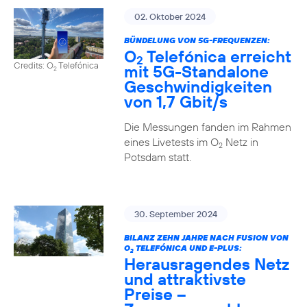
02. Oktober 2024
BÜNDELUNG VON 5G-FREQUENZEN:
O
Telefónica erreicht
2
Credits: O
Telefónica
mit 5G-Standalone
2
Geschwindigkeiten
von 1,7 Gbit/s
Die Messungen fanden im Rahmen
eines Livetests im O
Netz in
2
Potsdam statt.
30. September 2024
BILANZ ZEHN JAHRE NACH FUSION VON
O
TELEFÓNICA UND E-PLUS:
2
Herausragendes Netz
und attraktivste
Preise –