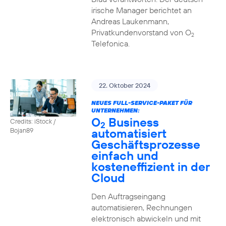
irische Manager berichtet an
Andreas Laukenmann,
Privatkundenvorstand von O
2
Telefonica.
22. Oktober 2024
NEUES FULL-SERVICE-PAKET FÜR
UNTERNEHMEN:
O
Business
Credits: iStock /
2
automatisiert
Bojan89
Geschäftsprozesse
einfach und
kosteneffizient in der
Cloud
Den Auftragseingang
automatisieren, Rechnungen
elektronisch abwickeln und mit