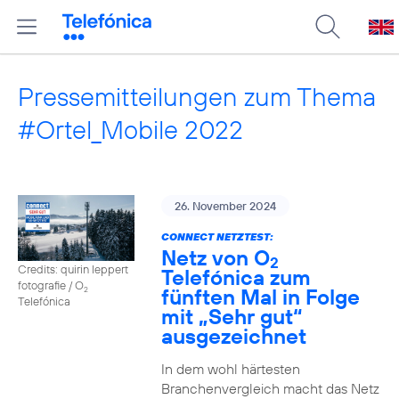
Pressemitteilungen zum Thema
#Ortel_Mobile 2022
26. November 2024
CONNECT NETZTEST:
Netz von O
2
Credits: quirin leppert
Telefónica zum
fotografie / O
fünften Mal in Folge
2
Telefónica
mit „Sehr gut“
ausgezeichnet
In dem wohl härtesten
Branchenvergleich macht das Netz