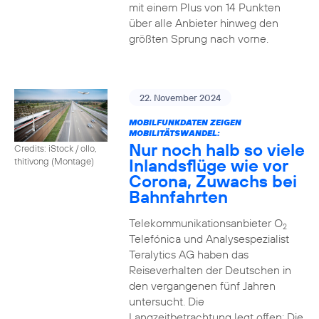
mit einem Plus von 14 Punkten
über alle Anbieter hinweg den
größten Sprung nach vorne.
22. November 2024
MOBILFUNKDATEN ZEIGEN
MOBILITÄTSWANDEL:
Nur noch halb so viele
Credits: iStock / ollo,
Inlandsflüge wie vor
thitivong (Montage)
Corona, Zuwachs bei
Bahnfahrten
Telekommunikationsanbieter O
2
Telefónica und Analysespezialist
Teralytics AG haben das
Reiseverhalten der Deutschen in
den vergangenen fünf Jahren
untersucht. Die
Langzeitbetrachtung legt offen: Die