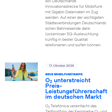
soll Deutschlands
Innovationsstrecke für Mobilfunk
mit Gigabit-Datenraten im Zug
werden. Auf einer der wichtigsten
Städteverbindungen Deutschlands
sollen Bahnreisende dank
lückenloser 5G-Ausleuchtung
künftig in bester Qualität
telefonieren und surfen können.
17. Oktober 2024
NEUE MOBILFUNKTARIFE:
O
unterstreicht
2
Preis-
Leistungsführerschaft
im deutschen Markt
O
Telefónica vereinfacht das
2
Tarifportfolio der Kernmarke O
und