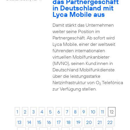
das Partnergeschäft
in Deutschland mit
Lyca Mobile aus
Damit stärkt das Unternehmen
weiter seine Position im
Partnergeschäft. Ab sofort wird
Lyca Mobile, einer der weltweit
führenden internationalen
virtuellen Mobilfunkanbieter
(MVNO), seinen Kund:innen in
Deutschland Mobilfunkdienste
über die leistungsstarke
Netzinfrastruktur von O
Telefónica
2
zur Verfügung stellen.
1
2
3
4
5
6
7
8
9
10
11
12
13
14
15
16
17
18
19
20
21
22