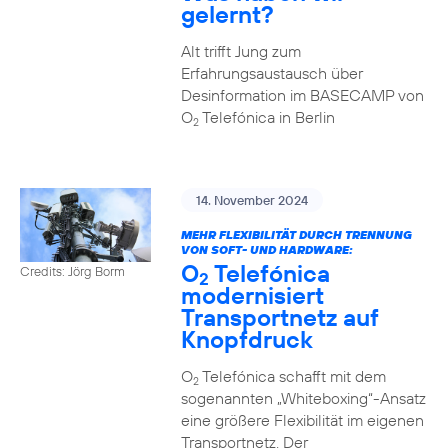
gelernt?
Alt trifft Jung zum
Erfahrungsaustausch über
Desinformation im BASECAMP von
O
Telefónica in Berlin
2
14. November 2024
MEHR FLEXIBILITÄT DURCH TRENNUNG
VON SOFT- UND HARDWARE:
O
Telefónica
Credits: Jörg Borm
2
modernisiert
Transportnetz auf
Knopfdruck
O
Telefónica schafft mit dem
2
sogenannten „Whiteboxing“-Ansatz
eine größere Flexibilität im eigenen
Transportnetz. Der