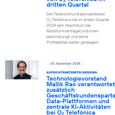
2
dritten Quartal
Der Telekommunikationsanbieter
O
Telefónica hat im dritten Quartal
2
2024 sein Wachstum bei
Mobilfunkvertragskund:innen
beschleunigt und seine
Profitabilität weiter gesteigert.
05. November 2024
AUFSICHTSRATSENTSCHEIDUNG:
Technologievorstand
Mallik Rao verantwortet
zusätzlich
Geschäftskundensparte
Data-Plattformen und
zentrale KI-Aktivitäten
bei O
Telefónica
2