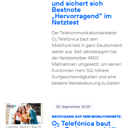
und sichert sich
Bestnote
„Hervorragend“ im
Netztest
Der Telekommunikationsanbieter
O
Telefónica baut sein
2
Mobilfunknetz in ganz Deutschland
weiter aus. Seit Jahresbeginn hat
der Netzbetreiber 4800
Maßnahmen umgesetzt, um seinen
Kund:innen mehr 5G, höhere
Surfgeschwindigkeiten und eine
bessere Netzabdeckung zu bieten.
25. September 2024
NEUZUGANG AUF DEM MOBILFUNKNETZ:
O
Telefónica baut
2
Credits: istock / Kar-Tr