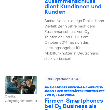
Zusammenschluss
dient Kundinnen und
Kunden
Starke Netze, niedrige Preise, hohe
Vielfalt: Zehn Jahre nach dem
Zusammenschluss von O
2
Telefónica und E-Plus am 1.
Oktober 2014 hat sich das
Leistungsangebot für
Mobilfunknutzer in Deutschland
stark verbessert.
30. September 2024
EINZIGARTIGES DEVICE-AS-A-SERVICE-
MODELL DER GESCHÄFTSKUNDENMARKE
VON O
TELEFÓNICA:
Credits:
2
Firmen-Smartphones
Gettyimages/aldomurillo
bei O
Business als
2