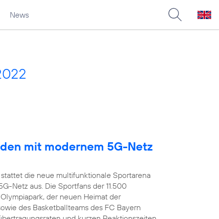
News
2022
arden mit modernem 5G-Netz
stattet die neue multifunktionale Sportarena
-Netz aus. Die Sportfans der 11.500
 Olympiapark, der neuen Heimat der
owie des Basketballteams des FC Bayern
übertragungsraten und kurzen Reaktionszeiten,