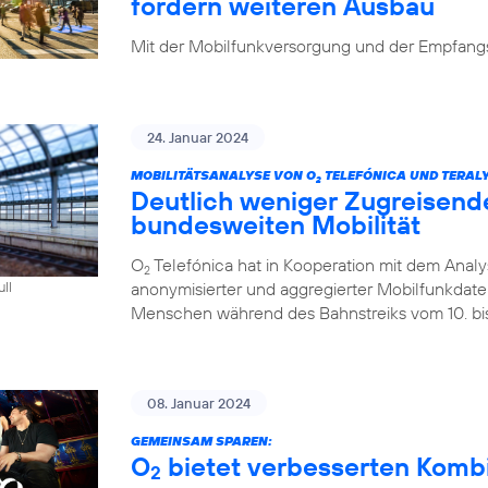
fordern weiteren Ausbau
Mit der Mobilfunkversorgung und der Empfangsq
24. Januar 2024
MOBILITÄTSANALYSE VON O
TELEFÓNICA UND TERALY
2
Deutlich weniger Zugreisend
bundesweiten Mobilität
O
Telefónica hat in Kooperation mit dem Analys
2
anonymisierter und aggregierter Mobilfunkdaten 
ull
Menschen während des Bahnstreiks vom 10. bis 
08. Januar 2024
GEMEINSAM SPAREN:
O
bietet verbesserten Kombi-
2