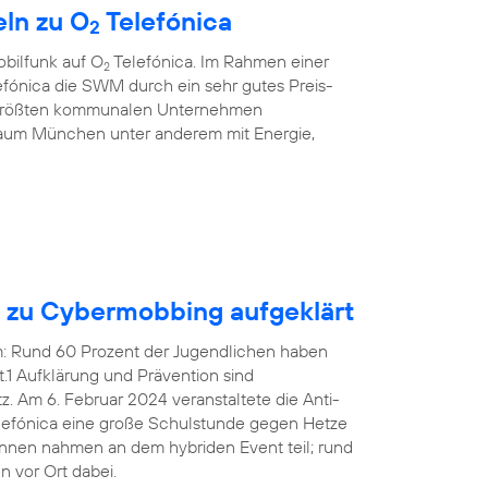
ln zu O
Telefónica
2
bilfunk auf O
Telefónica. Im Rahmen einer
2
fónica die SWM durch ein sehr gutes Preis-
r größten kommunalen Unternehmen
aum München unter anderem mit Energie,
n zu Cybermobbing aufgeklärt
em: Rund 60 Prozent der Jugendlichen haben
1 Aufklärung und Prävention sind
 Am 6. Februar 2024 veranstaltete die Anti-
efónica eine große Schulstunde gegen Hetze
innen nahmen an dem hybriden Event teil; rund
 vor Ort dabei.