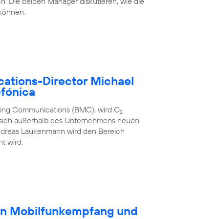
h. Die beiden Manager diskutieren, wie die
 können.
ations-Director Michael
fónica
eting Communications (BMC), wird O
2
 sich außerhalb des Unternehmens neuen
ndreas Laukenmann wird den Bereich
t wird.
en Mobilfunkempfang und