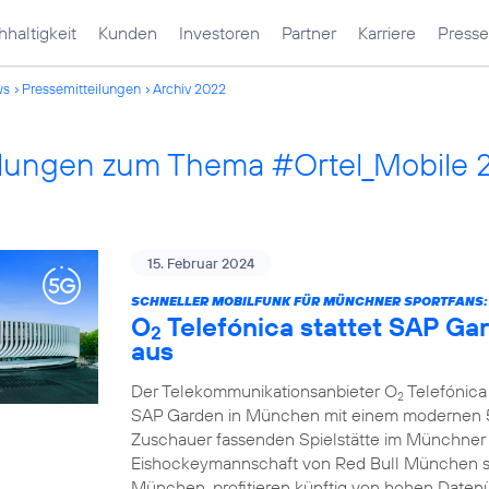
haltigkeit
Kunden
Investoren
Partner
Karriere
Presse
ws
Pressemitteilungen
Archiv 2022
ilungen zum Thema #Ortel_Mobile 
15. Februar 2024
SCHNELLER MOBILFUNK FÜR MÜNCHNER SPORTFANS:
O
Telefónica stattet SAP G
2
aus
Der Telekommunikationsanbieter O
Telefónica 
2
SAP Garden in München mit einem modernen 5G
Zuschauer fassenden Spielstätte im Münchner
Eishockeymannschaft von Red Bull München s
München, profitieren künftig von hohen Daten