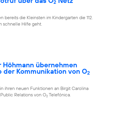
Notruf über das O
Netz
2
bereits die Kleinsten im Kindergarten die 112.
m schnelle Hilfe geht.
ar Höhmann übernehmen
b der Kommunikation von O
2
in ihren neuen Funktionen an Birgit Carolina
Public Relations von O
Telefónica.
2