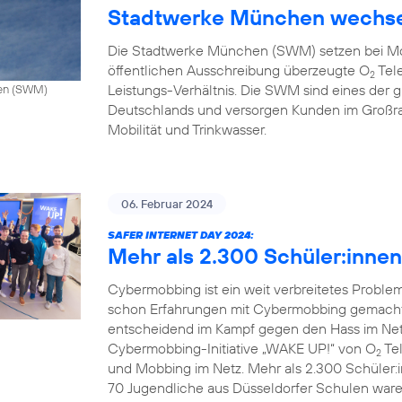
Stadtwerke München wechse
Die Stadtwerke München (SWM) setzen bei Mo
öffentlichen Ausschreibung überzeugte O
Tele
2
Leistungs-Verhältnis. Die SWM sind eines de
hen (SWM)
Deutschlands und versorgen Kunden im Großr
Mobilität und Trinkwasser.
06. Februar 2024
SAFER INTERNET DAY 2024:
Mehr als 2.300 Schüler:inne
Cybermobbing ist ein weit verbreitetes Probl
schon Erfahrungen mit Cybermobbing gemacht.
entscheidend im Kampf gegen den Hass im Netz.
Cybermobbing-Initiative „WAKE UP!“ von O
Tel
2
und Mobbing im Netz. Mehr als 2.300 Schüler:
70 Jugendliche aus Düsseldorfer Schulen waren