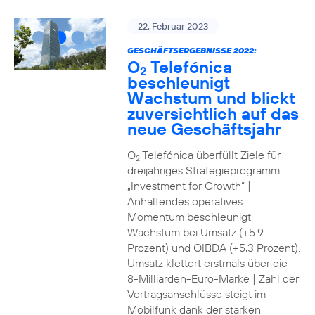
22. Februar 2023
GESCHÄFTSERGEBNISSE 2022:
O
Telefónica
2
beschleunigt
Wachstum und blickt
zuversichtlich auf das
neue Geschäftsjahr
O
Telefónica überfüllt Ziele für
2
dreijähriges Strategieprogramm
„Investment for Growth“ |
Anhaltendes operatives
Momentum beschleunigt
Wachstum bei Umsatz (+5.9
Prozent) und OIBDA (+5,3 Prozent).
Umsatz klettert erstmals über die
8-Milliarden-Euro-Marke | Zahl der
Vertragsanschlüsse steigt im
Mobilfunk dank der starken