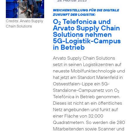
28. Februar 2023
WEICHENSTELLUNG FÜR DIE DIGITALE
ZUKUNFT DER LOGISTIK:
O
Telefonica und
Credits: Arvato Supply
2
Arvato Supply Chain
Chain Solutions
Solutions nehmen
5G-Logistik-Campus
in Betrieb
Arvato Supply Chain Solutions
setzt in seinen Logistikzentren auf
neueste Mobilfunktechnologie und
hat jetzt am Standort Marienfeld in
Ostwestfalen-Lippe ein 5G-
Standalone-Campusnetz von O
2
Telefónica in Betrieb genommen.
Dieses ist nicht an ein öffentliches
Netz angebunden und funkt auf
einer Fläche von 32.000
Quadratmetern. So werden die 280
Mitarbeitenden sowie Scanner und