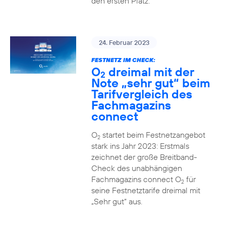
den ersten Platz.
24. Februar 2023
FESTNETZ IM CHECK:
O
dreimal mit der
2
Note „sehr gut“ beim
Tarifvergleich des
Fachmagazins
connect
O
startet beim Festnetzangebot
2
stark ins Jahr 2023: Erstmals
zeichnet der große Breitband-
Check des unabhängigen
Fachmagazins connect O
für
2
seine Festnetztarife dreimal mit
„Sehr gut“ aus.