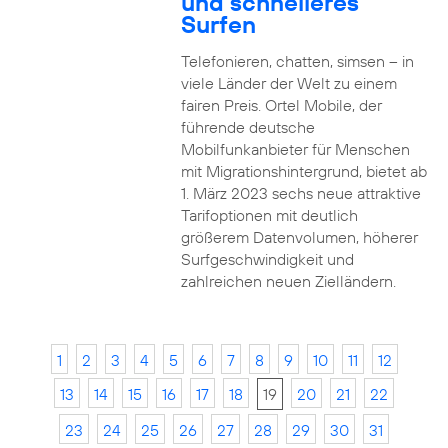
und schnelleres
Surfen
Telefonieren, chatten, simsen – in
viele Länder der Welt zu einem
fairen Preis. Ortel Mobile, der
führende deutsche
Mobilfunkanbieter für Menschen
mit Migrationshintergrund, bietet ab
1. März 2023 sechs neue attraktive
Tarifoptionen mit deutlich
größerem Datenvolumen, höherer
Surfgeschwindigkeit und
zahlreichen neuen Zielländern.
1
2
3
4
5
6
7
8
9
10
11
12
13
14
15
16
17
18
19
20
21
22
23
24
25
26
27
28
29
30
31