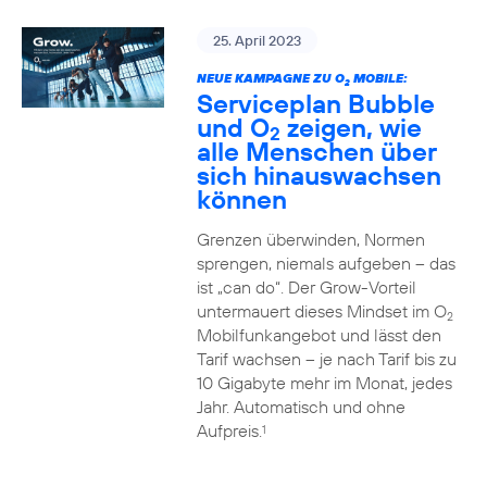
25. April 2023
NEUE KAMPAGNE ZU O
MOBILE:
2
Serviceplan Bubble
und O
zeigen, wie
2
alle Menschen über
sich hinauswachsen
können
Grenzen überwinden, Normen
sprengen, niemals aufgeben – das
ist „can do“. Der Grow-Vorteil
untermauert dieses Mindset im O
2
Mobilfunkangebot und lässt den
Tarif wachsen – je nach Tarif bis zu
10 Gigabyte mehr im Monat, jedes
Jahr. Automatisch und ohne
Aufpreis.
1