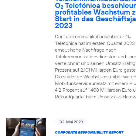
O
Telefónica beschleun
2
profitables Wachstum 
Start in das Geschäftsj
2023
Der Telekommunikationsanbieter O
2
Telefónica hat im ersten Quartal 2023
erneut hohe Nachfrage nach
Telekommunikationsdiensten und -pr
verzeichnet und seinen Umsatz kräfti
Prozent auf 2,101 Milliarden Euro gestei
Die stärksten Wachstumstreiber waren
Mobilfunkserviceumsatz mit einem Pl
4,2 Prozent auf 1,408 Milliarden Euro 
Rekordquartal beim Umsatz aus Hardw
02. Mai 2023
CORPORATE RESPONSIBILITY REPORT