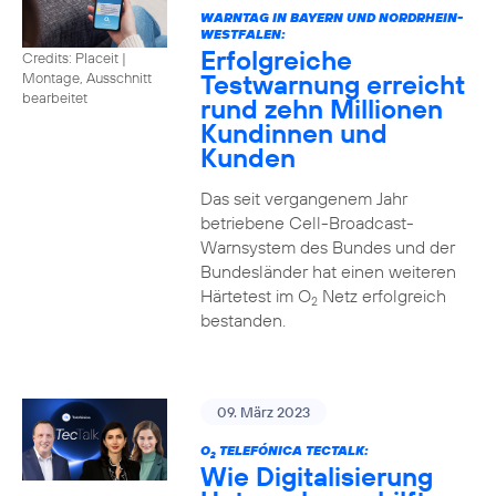
WARNTAG IN BAYERN UND NORDRHEIN-
WESTFALEN:
Erfolgreiche
Credits: Placeit |
Testwarnung erreicht
Montage, Ausschnitt
bearbeitet
rund zehn Millionen
Kundinnen und
Kunden
Das seit vergangenem Jahr
betriebene Cell-Broadcast-
Warnsystem des Bundes und der
Bundesländer hat einen weiteren
Härtetest im O
Netz erfolgreich
2
bestanden.
09. März 2023
O
TELEFÓNICA TECTALK:
2
Wie Digitalisierung