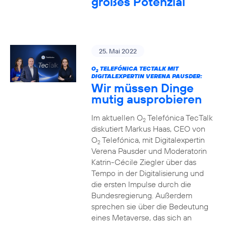
großes Potenzial
25. Mai 2022
O
TELEFÓNICA TECTALK MIT
2
DIGITALEXPERTIN VERENA PAUSDER:
Wir müssen Dinge
mutig ausprobieren
Im aktuellen O
Telefónica TecTalk
2
diskutiert Markus Haas, CEO von
O
Telefónica, mit Digitalexpertin
2
Verena Pausder und Moderatorin
Katrin-Cécile Ziegler über das
Tempo in der Digitalisierung und
die ersten Impulse durch die
Bundesregierung. Außerdem
sprechen sie über die Bedeutung
eines Metaverse, das sich an