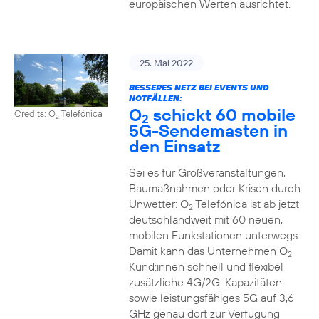
europäischen Werten ausrichtet.
25. Mai 2022
BESSERES NETZ BEI EVENTS UND
NOTFÄLLEN:
O
schickt 60 mobile
Credits: O
Telefónica
2
2
5G-Sendemasten in
den Einsatz
Sei es für Großveranstaltungen,
Baumaßnahmen oder Krisen durch
Unwetter: O
Telefónica ist ab jetzt
2
deutschlandweit mit 60 neuen,
mobilen Funkstationen unterwegs.
Damit kann das Unternehmen O
2
Kund:innen schnell und flexibel
zusätzliche 4G/2G-Kapazitäten
sowie leistungsfähiges 5G auf 3,6
GHz genau dort zur Verfügung