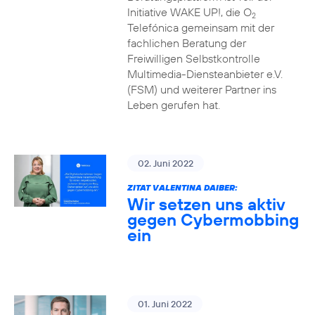
Initiative WAKE UP!, die O
2
Telefónica gemeinsam mit der
fachlichen Beratung der
Freiwilligen Selbstkontrolle
Multimedia-Diensteanbieter e.V.
(FSM) und weiterer Partner ins
Leben gerufen hat.
02. Juni 2022
ZITAT VALENTINA DAIBER:
Wir setzen uns aktiv
gegen Cybermobbing
ein
01. Juni 2022