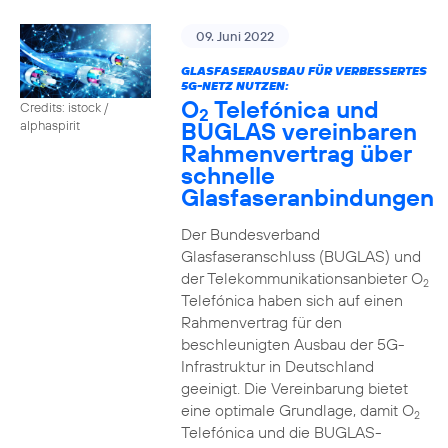
09. Juni 2022
GLASFASERAUSBAU FÜR VERBESSERTES
5G-NETZ NUTZEN:
O
Telefónica und
Credits: istock /
2
BUGLAS vereinbaren
alphaspirit
Rahmenvertrag über
schnelle
Glasfaseranbindungen
Der Bundesverband
Glasfaseranschluss (BUGLAS) und
der Telekommunikationsanbieter O
2
Telefónica haben sich auf einen
Rahmenvertrag für den
beschleunigten Ausbau der 5G-
Infrastruktur in Deutschland
geeinigt. Die Vereinbarung bietet
eine optimale Grundlage, damit O
2
Telefónica und die BUGLAS-