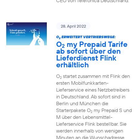
CEO von Telefónica Deutschland.
28. April 2022
O
ERWEITERT VERTRIEBSWEGE:
2
O
my Prepaid Tarife
2
ab sofort über den
Lieferdienst Flink
erhältlich
O
startet zusammen mit Flink den
2
ersten Mobilfunkkarten-
Lieferservice eines Netzbetreibers
in Deutschland. Ab sofort sind in
Berlin und München die
Starterpakete O
my Prepaid S und
2
M über den Lebensmittel-
Lieferservice Flink bestellbar. Sie
werden innerhalb von wenigen
Minuten an die Wunschadresse