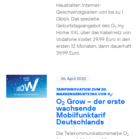
Haushalten Internet-
Geschwindigkeiten von bis zu 1
Gbit/s. Das spezielle
Geburtstagsangebot des O
my
2
Home XXL über das Kabelnetz von
Vodafone kostet 29,99 Euro in den
ersten 12 Monaten, dann dauerhaft
39,99 Euro.
26. April 2022
TARIFINNOVATION ZUM 20.
MARKENGEBURTSTAG VON O
:
2
O
Grow – der erste
2
wachsende
Mobilfunktarif
Deutschlands
Die Telekommunikationsmarke O
2