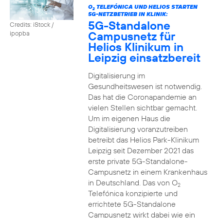
O
TELEFÓNICA UND HELIOS STARTEN
2
5G-NETZBETRIEB IN KLINIK:
5G-Standalone
Credits: iStock /
Campusnetz für
ipopba
Helios Klinikum in
Leipzig einsatzbereit
Digitalisierung im
Gesundheitswesen ist notwendig.
Das hat die Coronapandemie an
vielen Stellen sichtbar gemacht.
Um im eigenen Haus die
Digitalisierung voranzutreiben
betreibt das Helios Park-Klinikum
Leipzig seit Dezember 2021 das
erste private 5G-Standalone-
Campusnetz in einem Krankenhaus
in Deutschland. Das von O
2
Telefónica konzipierte und
errichtete 5G-Standalone
Campusnetz wirkt dabei wie ein