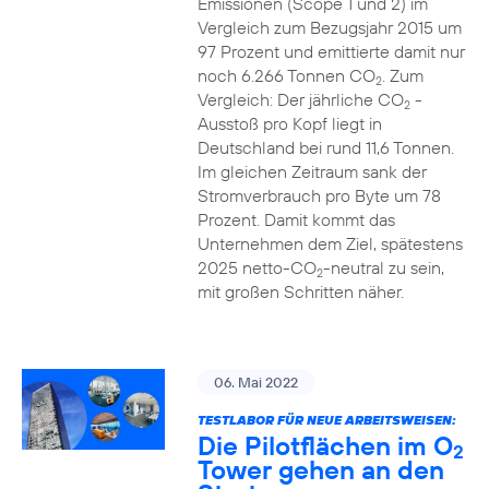
Emissionen (Scope 1 und 2) im
Vergleich zum Bezugsjahr 2015 um
97 Prozent und emittierte damit nur
noch 6.266 Tonnen CO
. Zum
2
Vergleich: Der jährliche CO
-
2
Ausstoß pro Kopf liegt in
Deutschland bei rund 11,6 Tonnen.
Im gleichen Zeitraum sank der
Stromverbrauch pro Byte um 78
Prozent. Damit kommt das
Unternehmen dem Ziel, spätestens
2025 netto-CO
-neutral zu sein,
2
mit großen Schritten näher.
06. Mai 2022
TESTLABOR FÜR NEUE ARBEITSWEISEN:
Die Pilotflächen im O
2
Tower gehen an den