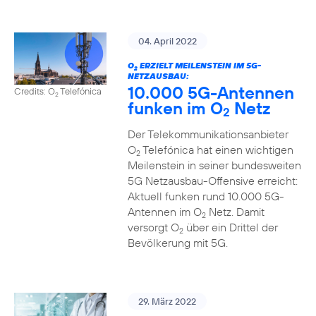
04. April 2022
O
ERZIELT MEILENSTEIN IM 5G-
2
NETZAUSBAU:
10.000 5G-Antennen
Credits: O
Telefónica
2
funken im O
Netz
2
Der Telekommunikationsanbieter
O
Telefónica hat einen wichtigen
2
Meilenstein in seiner bundesweiten
5G Netzausbau-Offensive erreicht:
Aktuell funken rund 10.000 5G-
Antennen im O
Netz. Damit
2
versorgt O
über ein Drittel der
2
Bevölkerung mit 5G.
29. März 2022