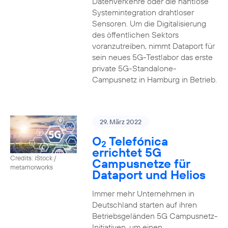
Datenverkehre oder die nahtlose
Systemintegration drahtloser
Sensoren. Um die Digitalisierung
des öffentlichen Sektors
voranzutreiben, nimmt Dataport für
sein neues 5G-Testlabor das erste
private 5G-Standalone-
Campusnetz in Hamburg in Betrieb.
29. März 2022
O
Telefónica
2
errichtet 5G
Credits: iStock /
Campusnetze für
metamorworks
Dataport und Helios
Immer mehr Unternehmen in
Deutschland starten auf ihren
Betriebsgeländen 5G Campusnetz-
Initiativen, um einen