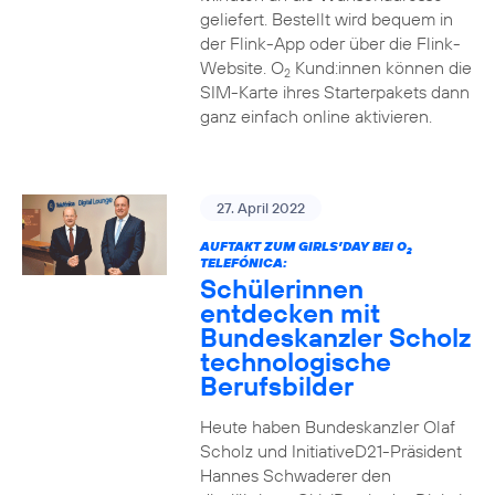
geliefert. Bestellt wird bequem in
der Flink-App oder über die Flink-
Website. O
Kund:innen können die
2
SIM-Karte ihres Starterpakets dann
ganz einfach online aktivieren.
27. April 2022
AUFTAKT ZUM GIRLS’DAY BEI O
2
TELEFÓNICA:
Schülerinnen
entdecken mit
Bundeskanzler Scholz
technologische
Berufsbilder
Heute haben Bundeskanzler Olaf
Scholz und InitiativeD21-Präsident
Hannes Schwaderer den