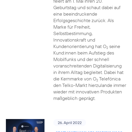
feiert am 1. Mai ihren 20.
Geburtstag und schaut dabei auf
eine beeindruckende
Erfolgsgeschichte zurück. Als
Marke für Freiheit,
Selbstbestimmung,
Innovationskraft und
Kundenorientierung hat O
seine
2
Kund:innen beim Aufstieg des
Mobilfunks und der schnell
voranschreitenden Digitalisierung
in ihrem Alltag begleitet. Dabei hat
die Kernmarke von O
Telefónica
2
den Telko-Markt hierzulande immer
wieder mit innovativen Produkten
maßgeblich geprägt.
26. April 2022