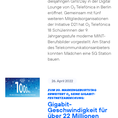
diesjährigen Girls‘Day in der Digital
Lounge von O
Telefónica in Berlin
2
eröffnet. Gemeinsam mit fünf
weiteren Mitgliedsorganisationen
der Initiative D21 hat O
Telefónica
2
18 Schülerinnen der 9.
Jahrgangsstufe moderne MINT-
Berufsbilder vorgestellt. Am Stand
des Telekommunikationsanbieters
konnten Mädchen eine 5G Station
bauen.
26. April 2022
ZUM 20. MARKENGEBURTSTAG
ERWEITERT O
SEINE GIGABIT-
2
FESTNETZABDECKUNG:
Gigabit-
Geschwindigkeit für
über 22 Millionen