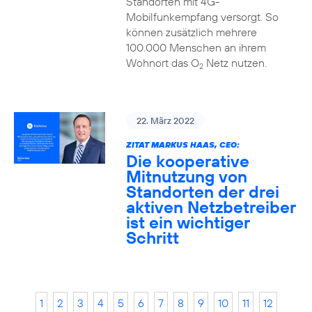
Standorten mit 4G-
Mobilfunkempfang versorgt. So
können zusätzlich mehrere
100.000 Menschen an ihrem
Wohnort das O
Netz nutzen.
2
22. März 2022
ZITAT MARKUS HAAS, CEO:
Die kooperative
Mitnutzung von
Standorten der drei
aktiven Netzbetreiber
ist ein wichtiger
Schritt
1
2
3
4
5
6
7
8
9
10
11
12