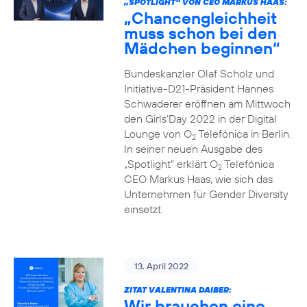
„SPOTLIGHT“ VON CEO MARKUS HAAS:
„Chancengleichheit
muss schon bei den
Mädchen beginnen“
Bundeskanzler Olaf Scholz und
Initiative-D21-Präsident Hannes
Schwaderer eröffnen am Mittwoch
den Girls‘Day 2022 in der Digital
Lounge von O
Telefónica in Berlin.
2
In seiner neuen Ausgabe des
„Spotlight“ erklärt O
Telefónica
2
CEO Markus Haas, wie sich das
Unternehmen für Gender Diversity
einsetzt.
13. April 2022
ZITAT VALENTINA DAIBER:
Wir brauchen eine