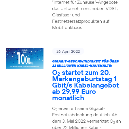
“Internet für Zuhause”-Angebote
des Unternehmens neben VDSL,
Glasfaser und
Festnetzersatzprodukten auf
Mobilfunkbasis.
26. April 2022
GIGABIT-GESCHWINDIGKEIT FÜR ÜBER
22 MILLIONEN KABEL-HAUSHALTE:
O
startet zum 20.
2
Markengeburtstag 1
Gbit/s Kabelangebot
ab 29,99 Euro
monatlich
O
erweitert seine Gigabit-
2
Festnetzabdeckung deutlich: Ab
dem 3. Mai 2022 vermarktet O
an
2
über 22 Millionen Kabel-