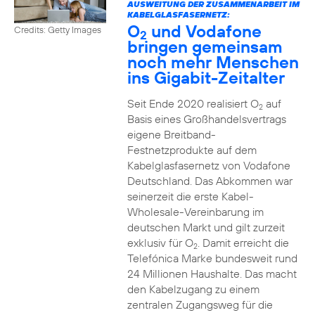
AUSWEITUNG DER ZUSAMMENARBEIT IM
KABELGLASFASERNETZ:
O
und Vodafone
Credits: Getty Images
2
bringen gemeinsam
noch mehr Menschen
ins Gigabit-Zeitalter
Seit Ende 2020 realisiert O
auf
2
Basis eines Großhandelsvertrags
eigene Breitband-
Festnetzprodukte auf dem
Kabelglasfasernetz von Vodafone
Deutschland. Das Abkommen war
seinerzeit die erste Kabel-
Wholesale-Vereinbarung im
deutschen Markt und gilt zurzeit
exklusiv für O
. Damit erreicht die
2
Telefónica Marke bundesweit rund
24 Millionen Haushalte. Das macht
den Kabelzugang zu einem
zentralen Zugangsweg für die