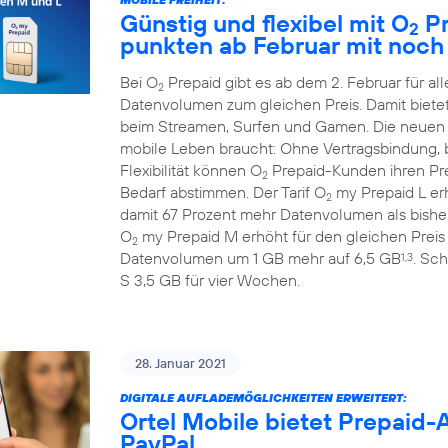
Günstig und flexibel mit O
Pr
2
punkten ab Februar mit noc
Bei O
Prepaid gibt es ab dem 2. Februar für 
2
Datenvolumen zum gleichen Preis. Damit biete
beim Streamen, Surfen und Gamen. Die neuen
mobile Leben braucht: Ohne Vertragsbindung, b
Flexibilität können O
Prepaid-Kunden ihren Prep
2
Bedarf abstimmen. Der Tarif O
my Prepaid L erh
2
damit 67 Prozent mehr Datenvolumen als bisher
O
my Prepaid M erhöht für den gleichen Preis
2
Datenvolumen um 1 GB mehr auf 6,5 GB
. Sch
1,3
S 3,5 GB für vier Wochen.
28. Januar 2021
DIGITALE AUFLADEMÖGLICHKEITEN ERWEITERT:
Ortel Mobile bietet Prepaid
PayPal