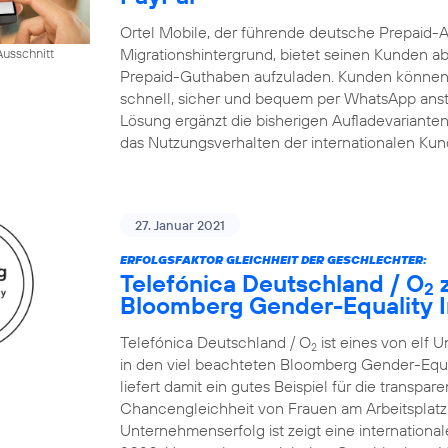
Ortel Mobile, der führende deutsche Prepaid-
Migrationshintergrund, bietet seinen Kunden ab
usschnitt
Prepaid-Guthaben aufzuladen. Kunden können 
schnell, sicher und bequem per WhatsApp ansto
Lösung ergänzt die bisherigen Aufladevarianten 
das Nutzungsverhalten der internationalen Ku
27. Januar 2021
ERFOLGSFAKTOR GLEICHHEIT DER GESCHLECHTER:
Telefónica Deutschland / O
z
2
Bloomberg Gender-Equality I
Telefónica Deutschland / O
ist eines von elf 
2
in den viel beachteten Bloomberg Gender-Equ
liefert damit ein gutes Beispiel für die transp
Chancengleichheit von Frauen am Arbeitsplatz.
Unternehmenserfolg ist zeigt eine internatio