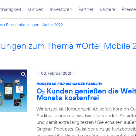
haltigkeit
Kunden
Investoren
Partner
Karriere
Presse
ws
Pressemitteilungen
Archiv 2022
ilungen zum Thema #Ortel_Mobile 
02. Februar 2021
HÖRSPASS FÜR DIE GANZE FAMILIE:
O
Kunden genießen die Welt 
2
Monate kostenfrei
Winterzeit ist Hörbuchzeit: Ab sofort können O
2
Audible, einem der weltweit führenden Anbiete
und damit extra lang testen.
Sie erhalten auße
1
Original Podcasts. O
ist der einzige Netzbetre
2
ausgewählte Dienste von Amazon anbietet und 