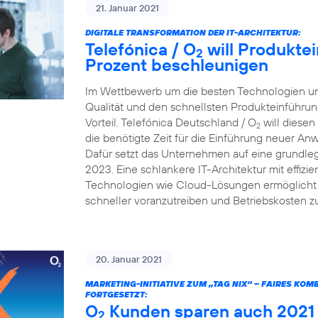
21. Januar 2021
DIGITALE TRANSFORMATION DER IT-ARCHITEKTUR:
Telefónica / O
will Produkte
2
Prozent beschleunigen
Im Wettbewerb um die besten Technologien und
Qualität und den schnellsten Produkteinführun
Vorteil. Telefónica Deutschland / O
will diesen
2
die benötigte Zeit für die Einführung neuer A
Dafür setzt das Unternehmen auf eine grundleg
2023. Eine schlankere IT-Architektur mit effiz
Technologien wie Cloud-Lösungen ermöglicht e
schneller voranzutreiben und Betriebskosten z
20. Januar 2021
MARKETING-INITIATIVE ZUM „TAG NIX“ – FAIRES KO
FORTGESETZT:
O
Kunden sparen auch 2021 v
2