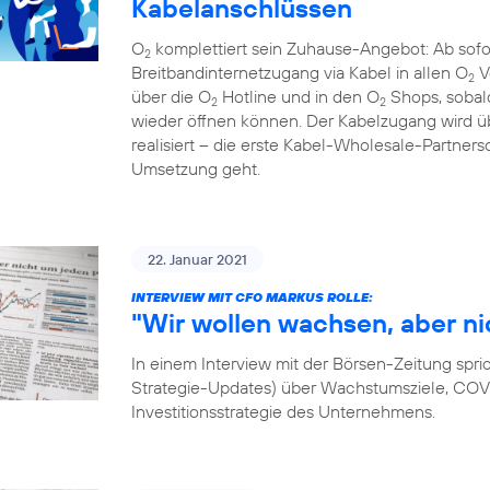
Kabelanschlüssen
O
komplettiert sein Zuhause-Angebot: Ab sof
2
Breitbandinternetzugang via Kabel in allen O
V
2
über die O
Hotline und in den O
Shops, sobal
2
2
wieder öffnen können. Der Kabelzugang wird
realisiert – die erste Kabel-Wholesale-Partnersc
Umsetzung geht.
22. Januar 2021
INTERVIEW MIT CFO MARKUS ROLLE:
"Wir wollen wachsen, aber ni
In einem Interview mit der Börsen-Zeitung spri
Strategie-Updates) über Wachstumsziele, COVID
Investitionsstrategie des Unternehmens.