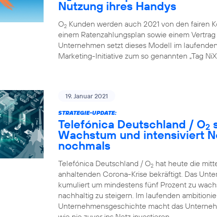
Nutzung ihres Handys
O
Kunden werden auch 2021 von den fairen K
2
einem Ratenzahlungsplan sowie einem Vertrag ü
Unternehmen setzt dieses Modell im laufenden G
Marketing-Initiative zum so genannten „Tag NiX
19. Januar 2021
STRATEGIE-UPDATE:
Telefónica Deutschland / O
s
2
Wachstum und intensiviert N
nochmals
Telefónica Deutschland / O
hat heute die mitt
2
anhaltenden Corona-Krise bekräftigt. Das Unte
kumuliert um mindestens fünf Prozent zu wachsen
nachhaltig zu steigern. Im laufenden ambition
Unternehmensgeschichte macht das Unternehme
wie nie zuvor ins Netz investieren.