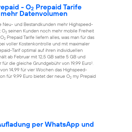
epaid - O
Prepaid Tarife
2
h mehr Datenvolumen
alle Neu- und Bestandkunden mehr Highspeed-
t O
seinen Kunden noch mehr mobile Freiheit
2
 O
Prepaid Tarife liefern alles, was man für das
2
ei voller Kostenkontrolle und mit maximaler
aid-Tarif optimal auf ihren individuellen
ält ab Februar mit 12,5 GB satte 5 GB und
 für die gleiche Grundgebühr von 19,99 Euro
.
1
 von 14,99 für vier Wochen das Highspeed-
on für 9,99 Euro bietet der neue O
my Prepaid
2
-Aufladung per WhatsApp und