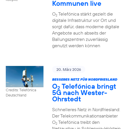
Kommunen live
O
Telefónica stärkt gezielt die
2
digitale Infrastruktur vor Ort und
sorgt dafür, dass moderne digitale
Angebote auch abseits der
Ballungszentren zuverlässig
genutzt werden können
20. März 2026
BESSERES NETZ FÜR NORDFRIESLAND
O
Telefónica bringt
2
Credits: Telefónica
5G nach Wester-
Deutschland
Ohrstedt
Schnelleres Netz in Nordfriesland:
Der Telekommunikationsanbieter
O
Telefónica treibt den
2
Netzausbau in Schleswig-Holstein