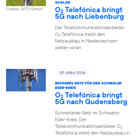
GOSLAR
O
Telefónica bringt
Credits: GfTD GmbH
2
5G nach Liebenburg
Der Telekommunikationsanbieter
O
Telefónica treibt den
2
Netzausbau in Niedersachsen
weiter voran
20. März 2026
BESSERES NETZ FÜR DEN SCHWALM-
EDER-KREIS
O
Telefónica bringt
2
5G nach Gudensberg
Schnelleres Netz im Schwalm-
Eder-Kreis: Der
Telekommunikationsanbieter O
2
Telefónica treibt den Netzausbau in