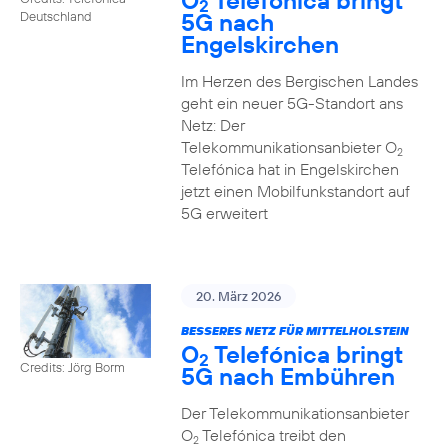
O
Telefónica bringt
2
5G nach
Deutschland
Engelskirchen
Im Herzen des Bergischen Landes
geht ein neuer 5G-Standort ans
Netz: Der
Telekommunikationsanbieter O
2
Telefónica hat in Engelskirchen
jetzt einen Mobilfunkstandort auf
5G erweitert
20. März 2026
BESSERES NETZ FÜR MITTELHOLSTEIN
O
Telefónica bringt
2
Credits: Jörg Borm
5G nach Embühren
Der Telekommunikationsanbieter
O
Telefónica treibt den
2