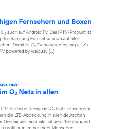
ähigen Fernsehern und Boxen
n O
auch auf Android TV. Das IPTV-Produkt ist
2
pp für Samsung Fernseher auch auf allen
ehen. Damit ist O
TV powered by waipu.tv1)
2
TV powered by waipu.tv […]
IVE FORT:
im O
Netz in allen
2
e LTE-Ausbauoffensive im O
Netz konsequent
2
men die LTE-Abdeckung in allen deutschen
che Gemeinden erstmals mit dem 4G-Standard
au profitieren immer mehr Menschen