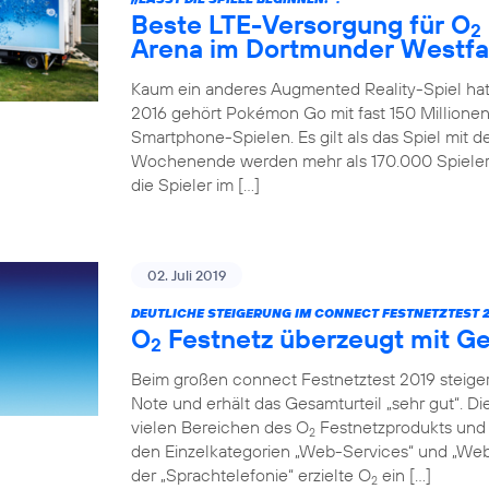
Beste LTE-Versorgung für O
2
Arena im Dortmunder Westfa
Kaum ein anderes Augmented Reality-Spiel hat
2016 gehört Pokémon Go mit fast 150 Millionen
Smartphone-Spielen. Es gilt als das Spiel mit 
Wochenende werden mehr als 170.000 Spieler 
die Spieler im […]
02. Juli 2019
DEUTLICHE STEIGERUNG IM CONNECT FESTNETZTEST 2
O
Festnetz überzeugt mit Ge
2
Beim großen connect Festnetztest 2019 steiger
Note und erhält das Gesamturteil „sehr gut“. D
vielen Bereichen des O
Festnetzprodukts und 
2
den Einzelkategorien „Web-Services“ und „Web-
der „Sprachtelefonie“ erzielte O
ein […]
2