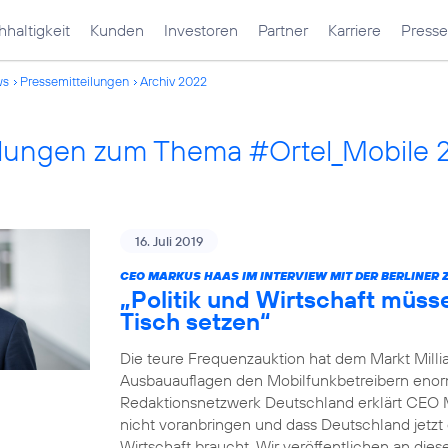
haltigkeit
Kunden
Investoren
Partner
Karriere
Presse
ws
Pressemitteilungen
Archiv 2022
ilungen zum Thema #Ortel_Mobile 
16. Juli 2019
CEO MARKUS HAAS IM INTERVIEW MIT DER BERLINER 
„Politik und Wirtschaft müss
Tisch setzen“
Die teure Frequenzauktion hat dem Markt Millia
Ausbauauflagen den Mobilfunkbetreibern enorm 
Redaktionsnetzwerk Deutschland erklärt CEO 
nicht voranbringen und dass Deutschland jetzt 
Wirtschaft braucht. Wir veröffentlichen an dies