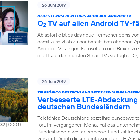
26. Juni 2019
NEUES FERNSEHERLEBNIS AUCH AUF ANDROID TV:
O
TV auf allen Android TV-f
2
Ab sofort gibt es das neue Fernseherlebnis vo
damit zusätzlich zu der bereits bestehenden A
Android TV-fähigen Fernsehern und Boxen zu s
direkt auf den meisten Smart TVs verfügbar. O
2
26. Juni 2019
TELEFÓNICA DEUTSCHLAND SETZT LTE-AUSBAUOFFENS
Verbesserte LTE-Abdeckung 
deutschen Bundesländern
Telefónica Deutschland setzt ihre bundesweit
fort. Im vergangenen Monat hat das Unterneh
882
|
CC0 1.0,
Bundesländern weiter verbessert und zahlrei
versorgt. Durch diesen umfassenden LTE-Ausb