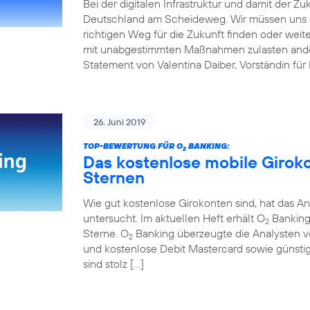
Bei der digitalen Infrastruktur und damit der Z
Deutschland am Scheideweg. Wir müssen uns 
richtigen Weg für die Zukunft finden oder weit
mit unabgestimmten Maßnahmen zulasten andere
Statement von Valentina Daiber, Vorständin für
26. Juni 2019
TOP-BEWERTUNG FÜR O
BANKING:
2
Das kostenlose mobile Girok
Sternen
Wie gut kostenlose Girokonten sind, hat das An
untersucht. Im aktuellen Heft erhält O
Banking 
2
Sterne. O
Banking überzeugte die Analysten v
2
und kostenlose Debit Mastercard sowie günstig
sind stolz […]