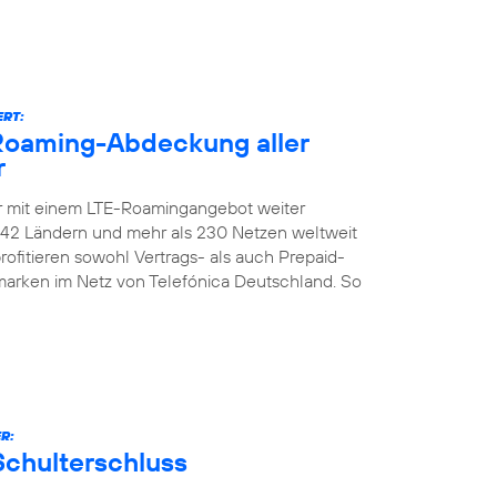
ERT:
-Roaming-Abdeckung aller
r
er mit einem LTE-Roamingangebot weiter
n 142 Ländern und mehr als 230 Netzen weltweit
ofitieren sowohl Vertrags- als auch Prepaid-
marken im Netz von Telefónica Deutschland. So
R:
Schulterschluss