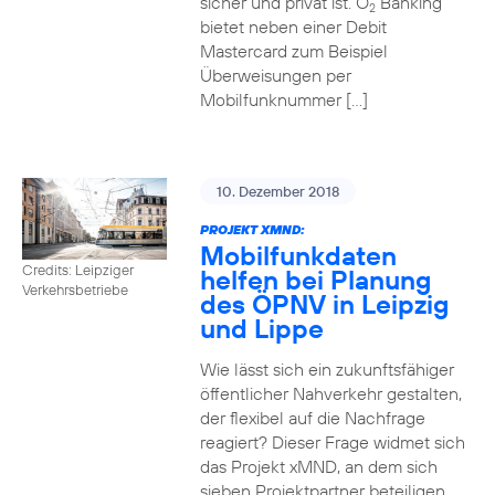
sicher und privat ist. O
Banking
2
bietet neben einer Debit
Mastercard zum Beispiel
Überweisungen per
Mobilfunknummer […]
10. Dezember 2018
PROJEKT XMND:
Mobilfunkdaten
Credits: Leipziger
helfen bei Planung
Verkehrsbetriebe
des ÖPNV in Leipzig
und Lippe
Wie lässt sich ein zukunftsfähiger
öffentlicher Nahverkehr gestalten,
der flexibel auf die Nachfrage
reagiert? Dieser Frage widmet sich
das Projekt xMND, an dem sich
sieben Projektpartner beteiligen.