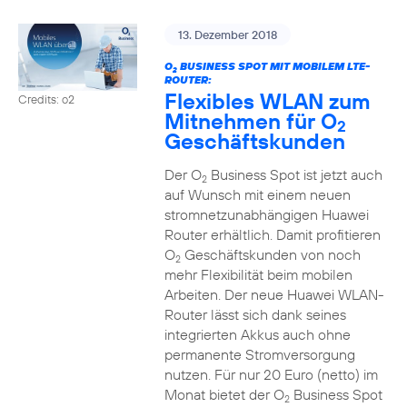
13. Dezember 2018
O
BUSINESS SPOT MIT MOBILEM LTE-
2
ROUTER:
Flexibles WLAN zum
Credits: o2
Mitnehmen für O
2
Geschäftskunden
Der O
Business Spot ist jetzt auch
2
auf Wunsch mit einem neuen
stromnetzunabhängigen Huawei
Router erhältlich. Damit profitieren
O
Geschäftskunden von noch
2
mehr Flexibilität beim mobilen
Arbeiten. Der neue Huawei WLAN-
Router lässt sich dank seines
integrierten Akkus auch ohne
permanente Stromversorgung
nutzen. Für nur 20 Euro (netto) im
Monat bietet der O
Business Spot
2