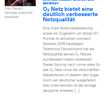
BESTÄTIGT:
O
Netz bietet eine
Foto: Placeit
|
2
deutlich verbesserte
Montage, Ausschnitt
bearbeitet
Netzqualität
Eine klare Notenverbesserung
sowie ein Zugewinn um stolze 127
Punkte im aktuellen connect
Netztest 2018 bestätigen:
Telefónica Deutschland hat die
Netzqualität seines O
Netzes
2
bundesweit massiv verbessert.
Dieser Sprung nach vorne wäre für
das O
Netz ohne die verschärften
2
Messkriterien in diesem Jahr sogar
noch viel deutlicher ausgefallen.
Das Unternehmen ist der einzige
deutsche Anbieter, […]