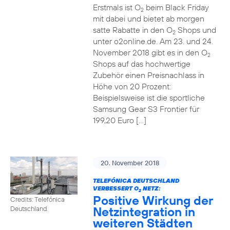
Erstmals ist O
beim Black Friday
2
mit dabei und bietet ab morgen
satte Rabatte in den O
Shops und
2
unter o2online.de. Am 23. und 24.
November 2018 gibt es in den O
2
Shops auf das hochwertige
Zubehör einen Preisnachlass in
Höhe von 20 Prozent:
Beispielsweise ist die sportliche
Samsung Gear S3 Frontier für
199,20 Euro […]
20. November 2018
TELEFÓNICA DEUTSCHLAND
VERBESSERT O
NETZ:
2
Positive Wirkung der
Credits: Telefónica
Netzintegration in
Deutschland
weiteren Städten