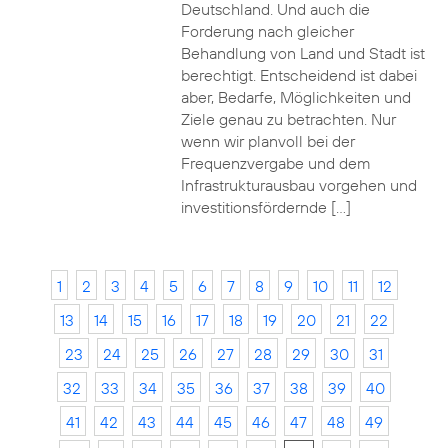
Deutschland. Und auch die
Forderung nach gleicher
Behandlung von Land und Stadt ist
berechtigt. Entscheidend ist dabei
aber, Bedarfe, Möglichkeiten und
Ziele genau zu betrachten. Nur
wenn wir planvoll bei der
Frequenzvergabe und dem
Infrastrukturausbau vorgehen und
investitionsfördernde […]
1
2
3
4
5
6
7
8
9
10
11
12
13
14
15
16
17
18
19
20
21
22
23
24
25
26
27
28
29
30
31
32
33
34
35
36
37
38
39
40
41
42
43
44
45
46
47
48
49