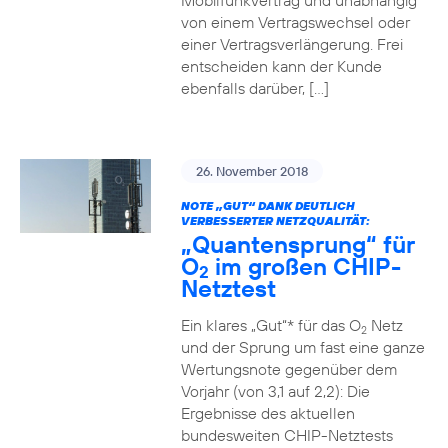
Mobilfunkvertrag und unabhängig
von einem Vertragswechsel oder
einer Vertragsverlängerung. Frei
entscheiden kann der Kunde
ebenfalls darüber, […]
26. November 2018
NOTE „GUT“ DANK DEUTLICH
VERBESSERTER NETZQUALITÄT:
„Quantensprung“ für
O
im großen CHIP-
2
Netztest
Ein klares „Gut“* für das O
Netz
2
und der Sprung um fast eine ganze
Wertungsnote gegenüber dem
Vorjahr (von 3,1 auf 2,2): Die
Ergebnisse des aktuellen
bundesweiten CHIP-Netztests