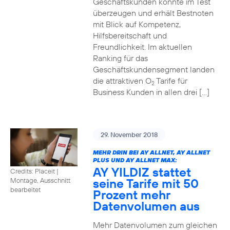
Geschäftskunden konnte im Test
überzeugen und erhält Bestnoten
mit Blick auf Kompetenz,
Hilfsbereitschaft und
Freundlichkeit. Im aktuellen
Ranking für das
Geschäftskundensegment landen
die attraktiven O
Tarife für
2
Business Kunden in allen drei […]
29. November 2018
MEHR DRIN BEI AY ALLNET, AY ALLNET
PLUS UND AY ALLNET MAX:
AY YILDIZ stattet
Credits: Placeit
|
seine Tarife mit 50
Montage, Ausschnitt
bearbeitet
Prozent mehr
Datenvolumen aus
Mehr Datenvolumen zum gleichen