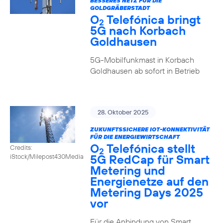
BESSERES NETZ FÜR DIE
GOLDGRÄBERSTADT
O
Telefónica bringt
2
5G nach Korbach
Goldhausen
5G-Mobilfunkmast in Korbach
Goldhausen ab sofort in Betrieb
28. Oktober 2025
ZUKUNFTSSICHERE IOT-KONNEKTIVITÄT
FÜR DIE ENERGIEWIRTSCHAFT
O
Telefónica stellt
Credits:
2
5G RedCap für Smart
iStock/Milepost430Media
Metering und
Energienetze auf den
Metering Days 2025
vor
Für die Anbindung von Smart