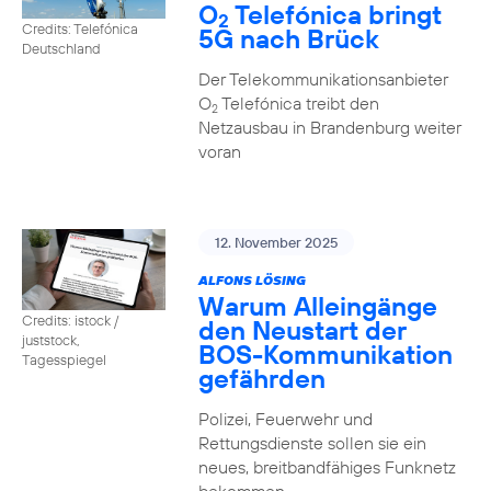
O
Telefónica bringt
2
Credits: Telefónica
5G nach Brück
Deutschland
Der Telekommunikationsanbieter
O
Telefónica treibt den
2
Netzausbau in Brandenburg weiter
voran
12. November 2025
ALFONS LÖSING
Warum Alleingänge
Credits: istock /
den Neustart der
juststock,
BOS-Kommunikation
Tagesspiegel
gefährden
Polizei, Feuerwehr und
Rettungsdienste sollen sie ein
neues, breitbandfähiges Funknetz