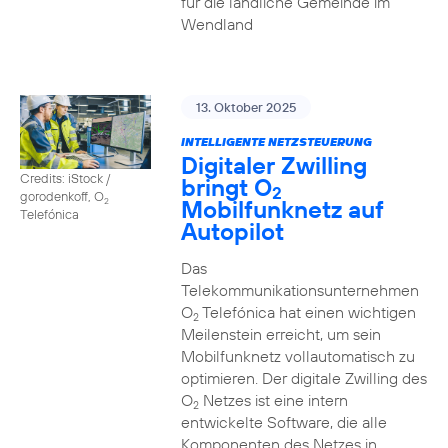
für die ländliche Gemeinde im
Wendland
13. Oktober 2025
INTELLIGENTE NETZSTEUERUNG
Digitaler Zwilling
Credits: iStock /
bringt O
2
gorodenkoff, O
Mobilfunknetz auf
2
Telefónica
Autopilot
Das
Telekommunikationsunternehmen
O
Telefónica hat einen wichtigen
2
Meilenstein erreicht, um sein
Mobilfunknetz vollautomatisch zu
optimieren. Der digitale Zwilling des
O
Netzes ist eine intern
2
entwickelte Software, die alle
Komponenten des Netzes in