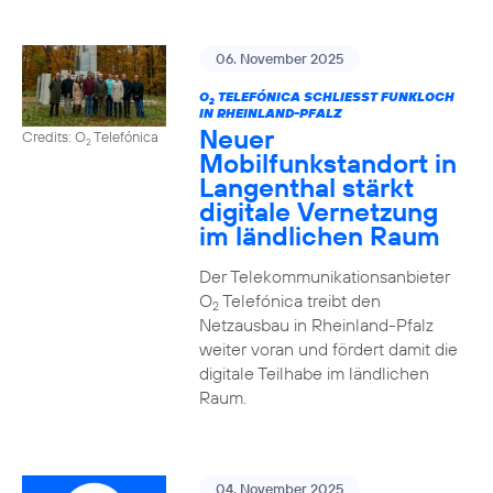
06. November 2025
O
TELEFÓNICA SCHLIESST FUNKLOCH I
2
N RHEINLAND-PFALZ
Neuer
Credits: O
Telefónica
2
Mobilfunkstandort in
Langenthal stärkt
digitale Vernetzung
im ländlichen Raum
Der Telekommunikationsanbieter
O
Telefónica treibt den
2
Netzausbau in Rheinland-Pfalz
weiter voran und fördert damit die
digitale Teilhabe im ländlichen
Raum.
04. November 2025