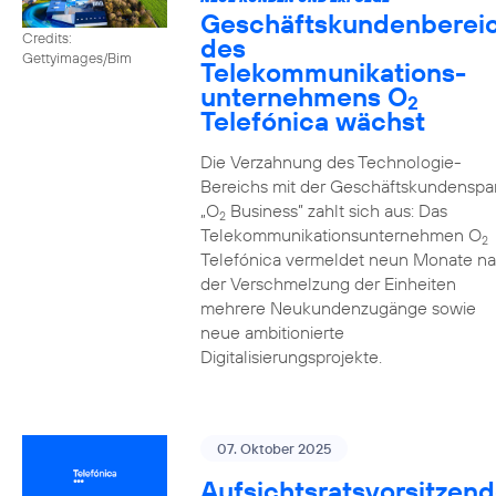
Geschäftskundenberei
Credits:
des
Gettyimages/Bim
Telekommunikations­
unternehmens O
2
Telefónica wächst
Die Verzahnung des Technologie-
Bereichs mit der Geschäftskundenspa
„O
Business” zahlt sich aus: Das
2
Telekommunikationsunternehmen O
2
Telefónica vermeldet neun Monate n
der Verschmelzung der Einheiten
mehrere Neukundenzugänge sowie
neue ambitionierte
Digitalisierungsprojekte.
07. Oktober 2025
Aufsichtsratsvorsitzend