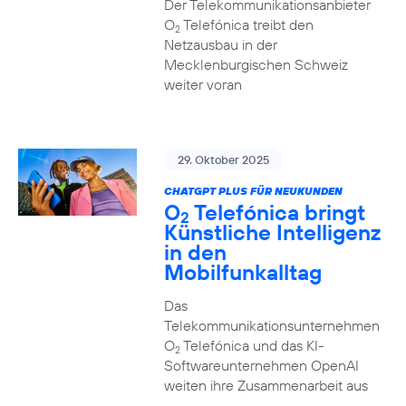
Der Telekommunikationsanbieter
O
Telefónica treibt den
2
Netzausbau in der
Mecklenburgischen Schweiz
weiter voran
29. Oktober 2025
CHATGPT PLUS FÜR NEUKUNDEN
O
Telefónica bringt
2
Künstliche Intelligenz
in den
Mobilfunkalltag
Das
Telekommunikationsunternehmen
O
Telefónica und das KI-
2
Softwareunternehmen OpenAI
weiten ihre Zusammenarbeit aus