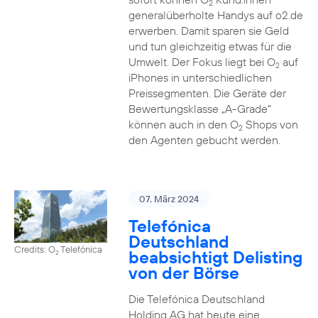
2
generalüberholte Handys auf o2.de
erwerben. Damit sparen sie Geld
und tun gleichzeitig etwas für die
Umwelt. Der Fokus liegt bei O
auf
2
iPhones in unterschiedlichen
Preissegmenten. Die Geräte der
Bewertungsklasse „A-Grade“
können auch in den O
Shops von
2
den Agenten gebucht werden.
07. März 2024
Telefónica
Deutschland
Credits: O
Telefónica
beabsichtigt Delisting
2
von der Börse
Die Telefónica Deutschland
Holding AG hat heute eine