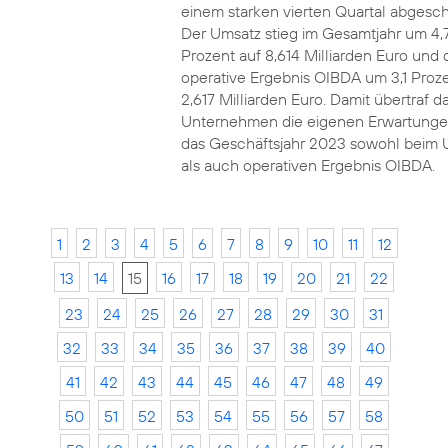
einem starken vierten Quartal abgesch
Der Umsatz stieg im Gesamtjahr um 4,
Prozent auf 8,614 Milliarden Euro und 
operative Ergebnis OIBDA um 3,1 Proze
2,617 Milliarden Euro. Damit übertraf d
Unternehmen die eigenen Erwartunge
das Geschäftsjahr 2023 sowohl beim 
als auch operativen Ergebnis OIBDA.
1
2
3
4
5
6
7
8
9
10
11
12
13
14
15
16
17
18
19
20
21
22
23
24
25
26
27
28
29
30
31
32
33
34
35
36
37
38
39
40
41
42
43
44
45
46
47
48
49
50
51
52
53
54
55
56
57
58