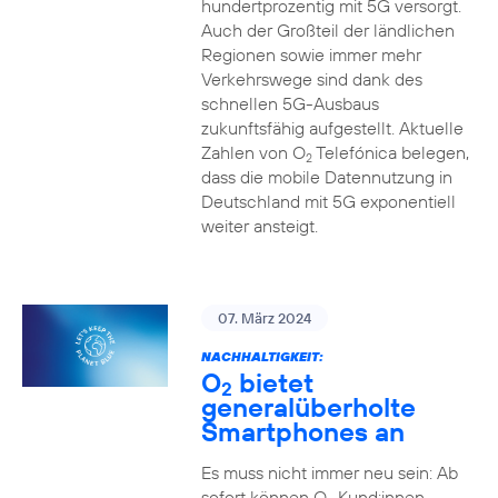
hundertprozentig mit 5G versorgt.
Auch der Großteil der ländlichen
Regionen sowie immer mehr
Verkehrswege sind dank des
schnellen 5G-Ausbaus
zukunftsfähig aufgestellt. Aktuelle
Zahlen von O
Telefónica belegen,
2
dass die mobile Datennutzung in
Deutschland mit 5G exponentiell
weiter ansteigt.
07. März 2024
NACHHALTIGKEIT:
O
bietet
2
generalüberholte
Smartphones an
Es muss nicht immer neu sein: Ab
sofort können O
Kund:innen