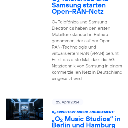
2
Samsung starten
Open-RAN-Netz
O
Telefónica und Samsung
2
Electronics haben den ersten
Mobilfunkstandort in Betrieb
genommen, der auf der Open-
RAN-Technologie und
virtualisiertem RAN (vRAN) beruht.
Es ist das erste Mal, dass die 5G-
Netztechnik von Samsung in einem
kommerziellen Netz in Deutschland
eingesetzt wird.
25. April 2024
O
ERWEITERT MUSIK-ENGAGEMENT:
2
„O
Music Studios“ in
2
Berlin und Hamburg