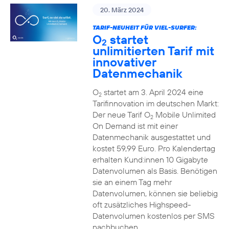
20. März 2024
TARIF-NEUHEIT FÜR VIEL-SURFER:
O
startet
2
unlimitierten Tarif mit
innovativer
Datenmechanik
O
startet am 3. April 2024 eine
2
Tarifinnovation im deutschen Markt:
Der neue Tarif O
Mobile Unlimited
2
On Demand ist mit einer
Datenmechanik ausgestattet und
kostet 59,99 Euro. Pro Kalendertag
erhalten Kund:innen 10 Gigabyte
Datenvolumen als Basis. Benötigen
sie an einem Tag mehr
Datenvolumen, können sie beliebig
oft zusätzliches Highspeed-
Datenvolumen kostenlos per SMS
nachbuchen.