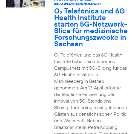
NETZWERKTECHNOLOGIE:
O
Telefónica und 6G
2
Health Institute
starten 5G-Netzwerk-
Slice für medizinische
Forschungszwecke in
Sachsen
O
Telefónica und das 6G Health
2
Institute haben ein modernes
Campusnetz mit 5G-Slicing für das
6G Health Institute in
Markkleeberg in Betrieb
genommen. Am 17. April erfolgte
die feierliche Einweihung der
innovativen 5G-Standalone-
Slicing-Technologie mit geladenen
Gästen aus der sächsischen Politik
und Wirtschaft. Neben
Staatsministerin Petra Köpping
waren Landrat Henry Graichen und