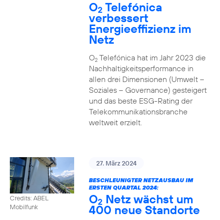
O
Telefónica
2
verbessert
Energieeffizienz im
Netz
O
Telefónica hat im Jahr 2023 die
2
Nachhaltigkeitsperformance in
allen drei Dimensionen (Umwelt –
Soziales – Governance) gesteigert
und das beste ESG-Rating der
Telekommunikationsbranche
weltweit erzielt.
27. März 2024
BESCHLEUNIGTER NETZAUSBAU IM
ERSTEN QUARTAL 2024:
O
Netz wächst um
Credits: ABEL
2
400 neue Standorte
Mobilfunk