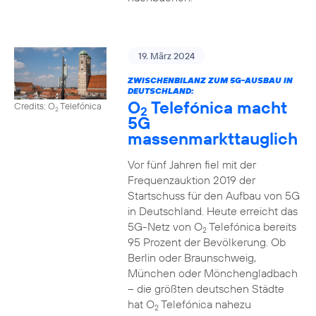
19. März 2024
ZWISCHENBILANZ ZUM 5G-AUSBAU IN
DEUTSCHLAND:
O
Telefónica macht
Credits: O
Telefónica
2
2
5G
massenmarkttauglich
Vor fünf Jahren fiel mit der
Frequenzauktion 2019 der
Startschuss für den Aufbau von 5G
in Deutschland. Heute erreicht das
5G-Netz von O
Telefónica bereits
2
95 Prozent der Bevölkerung. Ob
Berlin oder Braunschweig,
München oder Mönchengladbach
– die größten deutschen Städte
hat O
Telefónica nahezu
2