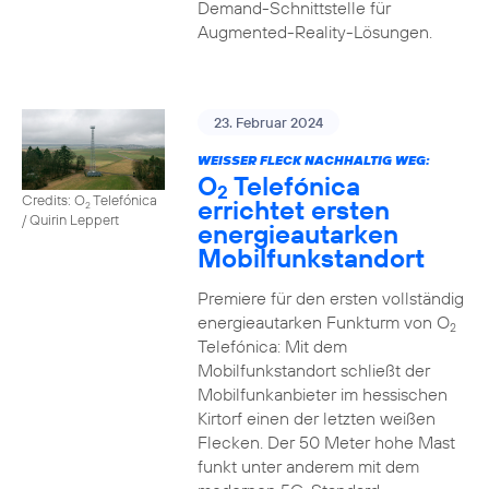
Demand-Schnittstelle für
Augmented-Reality-Lösungen.
23. Februar 2024
WEISSER FLECK NACHHALTIG WEG:
O
Telefónica
2
Credits: O
Telefónica
errichtet ersten
2
/ Quirin Leppert
energieautarken
Mobilfunkstandort
Premiere für den ersten vollständig
energieautarken Funkturm von O
2
Telefónica: Mit dem
Mobilfunkstandort schließt der
Mobilfunkanbieter im hessischen
Kirtorf einen der letzten weißen
Flecken. Der 50 Meter hohe Mast
funkt unter anderem mit dem