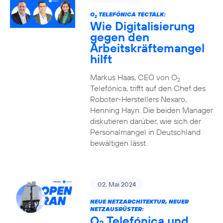
O
TELEFÓNICA TECTALK:
2
Wie Digitalisierung
gegen den
Arbeitskräftemangel
hilft
Markus Haas, CEO von O
2
Telefónica, trifft auf den Chef des
Roboter-Herstellers Nexaro,
Henning Hayn. Die beiden Manager
diskutieren darüber, wie sich der
Personalmangel in Deutschland
bewältigen lässt.
02. Mai 2024
NEUE NETZARCHITEKTUR, NEUER
NETZAUSRÜSTER:
O
Telefónica und