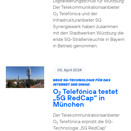
Digitalisierungsschub für Würzburg:
Der Telekommunikationsanbieter
O
Telefónica und der
2
Infrastrukturanbieter 5G
Synergiewerk haben zusammen
mit den Stadtwerken Würzburg die
erste 5G-Straßenleuchte in Bayern
in Betrieb genommen.
05. April 2024
NEUE 5G-TECHNOLOGIE FÜR DAS
INTERNET DER DINGE:
O
Telefónica testet
2
„5G RedCap“ in
München
Der Telekommunikationsanbieter
O
Telefónica erprobt die 5G-
2
Technologie „5G RedCap“