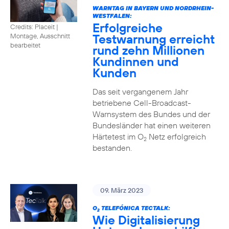
WARNTAG IN BAYERN UND NORDRHEIN-
WESTFALEN:
Erfolgreiche
Credits: Placeit |
Testwarnung erreicht
Montage, Ausschnitt
bearbeitet
rund zehn Millionen
Kundinnen und
Kunden
Das seit vergangenem Jahr
betriebene Cell-Broadcast-
Warnsystem des Bundes und der
Bundesländer hat einen weiteren
Härtetest im O
Netz erfolgreich
2
bestanden.
09. März 2023
O
TELEFÓNICA TECTALK:
2
Wie Digitalisierung