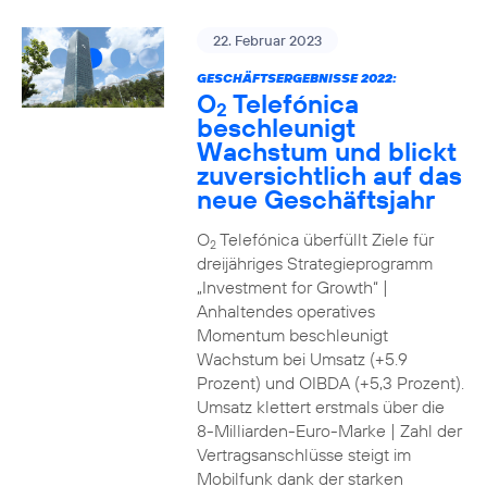
22. Februar 2023
GESCHÄFTSERGEBNISSE 2022:
O
Telefónica
2
beschleunigt
Wachstum und blickt
zuversichtlich auf das
neue Geschäftsjahr
O
Telefónica überfüllt Ziele für
2
dreijähriges Strategieprogramm
„Investment for Growth“ |
Anhaltendes operatives
Momentum beschleunigt
Wachstum bei Umsatz (+5.9
Prozent) und OIBDA (+5,3 Prozent).
Umsatz klettert erstmals über die
8-Milliarden-Euro-Marke | Zahl der
Vertragsanschlüsse steigt im
Mobilfunk dank der starken