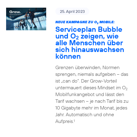
25. April 2023
NEUE KAMPAGNE ZU O
MOBILE:
2
Serviceplan Bubble
und O
zeigen, wie
2
alle Menschen über
sich hinauswachsen
können
Grenzen überwinden, Normen
sprengen, niemals aufgeben – das
ist „can do“. Der Grow-Vorteil
untermauert dieses Mindset im O
2
Mobilfunkangebot und lässt den
Tarif wachsen – je nach Tarif bis zu
10 Gigabyte mehr im Monat, jedes
Jahr. Automatisch und ohne
Aufpreis.
1