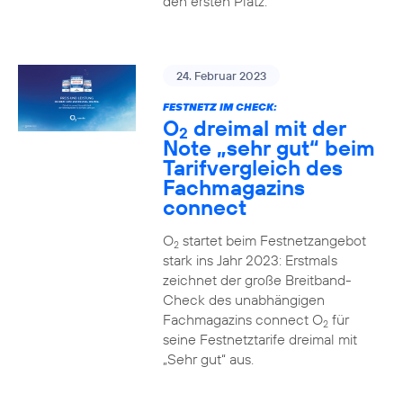
den ersten Platz.
24. Februar 2023
FESTNETZ IM CHECK:
O
dreimal mit der
2
Note „sehr gut“ beim
Tarifvergleich des
Fachmagazins
connect
O
startet beim Festnetzangebot
2
stark ins Jahr 2023: Erstmals
zeichnet der große Breitband-
Check des unabhängigen
Fachmagazins connect O
für
2
seine Festnetztarife dreimal mit
„Sehr gut“ aus.