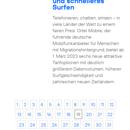
und schnelleres
Surfen
Telefonieren, chatten, simsen – in
viele Länder der Welt zu einem
fairen Preis. Ortel Mobile, der
führende deutsche
Mobilfunkanbieter für Menschen
mit Migrationshintergrund, bietet ab
1. März 2023 sechs neue attraktive
Tarifoptionen mit deutlich
größerem Datenvolumen, höherer
Surfgeschwindigkeit und
zahlreichen neuen Zielländern.
1
2
3
4
5
6
7
8
9
10
11
12
13
14
15
16
17
18
19
20
21
22
23
24
25
26
27
28
29
30
31