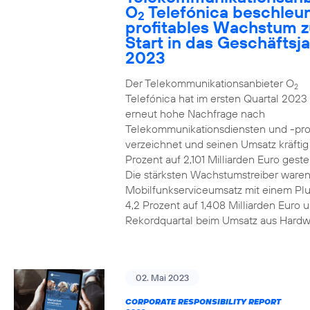
O
Telefónica beschleun
2
profitables Wachstum 
Start in das Geschäftsj
2023
Der Telekommunikationsanbieter O
2
Telefónica hat im ersten Quartal 2023
erneut hohe Nachfrage nach
Telekommunikationsdiensten und -pr
verzeichnet und seinen Umsatz kräfti
Prozent auf 2,101 Milliarden Euro gestei
Die stärksten Wachstumstreiber waren
Mobilfunkserviceumsatz mit einem Pl
4,2 Prozent auf 1,408 Milliarden Euro 
Rekordquartal beim Umsatz aus Hardw
02. Mai 2023
CORPORATE RESPONSIBILITY REPORT