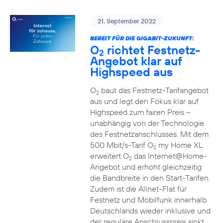
21. September 2022
BEREIT FÜR DIE GIGABIT-ZUKUNFT:
O
richtet Festnetz-
2
Angebot klar auf
Highspeed aus
O
baut das Festnetz-Tarifangebot
2
aus und legt den Fokus klar auf
Highspeed zum fairen Preis –
unabhängig von der Technologie
des Festnetzanschlusses. Mit dem
500 Mbit/s-Tarif O
my Home XL
2
erweitert O
das Internet@Home-
2
Angebot und erhöht gleichzeitig
die Bandbreite in den Start-Tarifen.
Zudem ist die Allnet-Flat für
Festnetz und Mobilfunk innerhalb
Deutschlands wieder inklusive und
der reguläre Anschlusspreis sinkt.