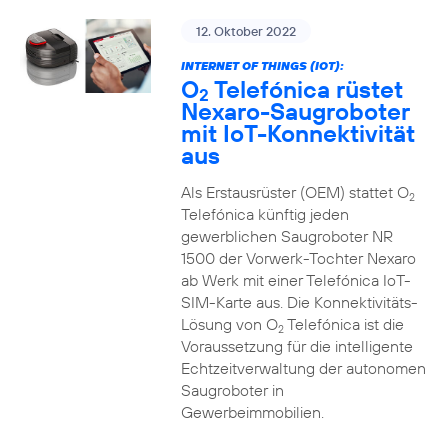
12. Oktober 2022
INTERNET OF THINGS (IOT):
O
Telefónica rüstet
2
Nexaro-Saugroboter
mit IoT-Konnektivität
aus
Als Erstausrüster (OEM) stattet O
2
Telefónica künftig jeden
gewerblichen Saugroboter NR
1500 der Vorwerk-Tochter Nexaro
ab Werk mit einer Telefónica IoT-
SIM-Karte aus. Die Konnektivitäts-
Lösung von O
Telefónica ist die
2
Voraussetzung für die intelligente
Echtzeitverwaltung der autonomen
Saugroboter in
Gewerbeimmobilien.