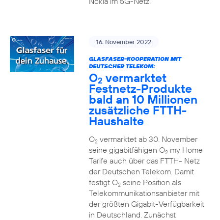
Nokia im 5G-Netz.
16. November 2022
GLASFASER-KOOPERATION MIT
DEUTSCHER TELEKOM:
O
vermarktet
2
Festnetz-Produkte
bald an 10 Millionen
zusätzliche FTTH-
Haushalte
O
vermarktet ab 30. November
2
seine gigabitfähigen O
my Home
2
Tarife auch über das FTTH- Netz
der Deutschen Telekom. Damit
festigt O
seine Position als
2
Telekommunikationsanbieter mit
der größten Gigabit-Verfügbarkeit
in Deutschland. Zunächst