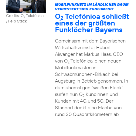
MOBILFUNKNETZ IM LÄNDLICHEN RAUM
VERBESSERT SICH ZUNEHMEND:
O
Telefónica schließt
Credits: O
Telefónica
2
2
eines der größten
/ Felix Steck
Funklöcher Bayerns
Gemeinsam mit dem Bayerischen
Wirtschaftsminister Hubert
Aiwanger hat Markus Haas, CEO
von O
Telefónica, einen neuen
2
Mobilfunkmasten in
Schwabmünchen-Birkach bei
Augsburg in Betrieb genommen. In
dem ehemaligen “weißen Fleck”
surfen nun O
Kundinnen und
2
Kunden mit 4G und 5G. Der
Standort deckt eine Fläche von
rund 30 Quadratkilometern ab.