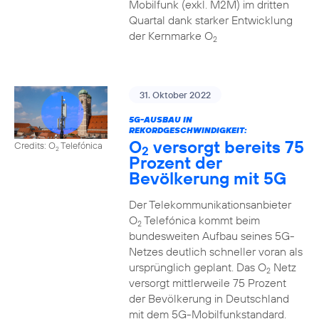
Mobilfunk (exkl. M2M) im dritten
Quartal dank starker Entwicklung
der Kernmarke O
2
31. Oktober 2022
5G-AUSBAU IN
REKORDGESCHWINDIGKEIT:
O
versorgt bereits 75
Credits: O
Telefónica
2
2
Prozent der
Bevölkerung mit 5G
Der Telekommunikationsanbieter
O
Telefónica kommt beim
2
bundesweiten Aufbau seines 5G-
Netzes deutlich schneller voran als
ursprünglich geplant. Das O
Netz
2
versorgt mittlerweile 75 Prozent
der Bevölkerung in Deutschland
mit dem 5G-Mobilfunkstandard.