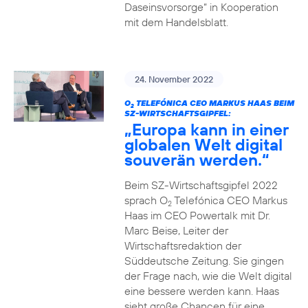
Daseinsvorsorge“ in Kooperation
mit dem Handelsblatt.
24. November 2022
O
TELEFÓNICA CEO MARKUS HAAS BEIM
2
SZ-WIRTSCHAFTSGIPFEL:
„Europa kann in einer
globalen Welt digital
souverän werden.“
Beim SZ-Wirtschaftsgipfel 2022
sprach O
Telefónica CEO Markus
2
Haas im CEO Powertalk mit Dr.
Marc Beise, Leiter der
Wirtschaftsredaktion der
Süddeutsche Zeitung. Sie gingen
der Frage nach, wie die Welt digital
eine bessere werden kann. Haas
sieht große Chancen für eine