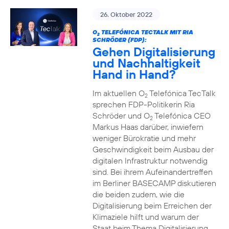
26. Oktober 2022
O
TELEFÓNICA TECTALK MIT RIA
2
SCHRÖDER (FDP):
Gehen Digitalisierung
und Nachhaltigkeit
Hand in Hand?
Im aktuellen O
Telefónica TecTalk
2
sprechen FDP-Politikerin Ria
Schröder und O
Telefónica CEO
2
Markus Haas darüber, inwiefern
weniger Bürokratie und mehr
Geschwindigkeit beim Ausbau der
digitalen Infrastruktur notwendig
sind. Bei ihrem Aufeinandertreffen
im Berliner BASECAMP diskutieren
die beiden zudem, wie die
Digitalisierung beim Erreichen der
Klimaziele hilft und warum der
Staat beim Thema Digitalisierung