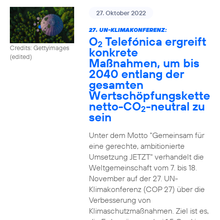
27. Oktober 2022
27. UN-KLIMAKONFERENZ:
O
Telefónica ergreift
2
Credits: Gettyimages
konkrete
(edited)
Maßnahmen, um bis
2040 entlang der
gesamten
Wertschöpfungskette
netto-CO
-neutral zu
2
sein
Unter dem Motto "Gemeinsam für
eine gerechte, ambitionierte
Umsetzung JETZT" verhandelt die
Weltgemeinschaft vom 7. bis 18.
November auf der 27. UN-
Klimakonferenz (COP 27) über die
Verbesserung von
Klimaschutzmaßnahmen. Ziel ist es,