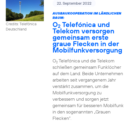
22. September 2022
AUSBAUKOOPERATION IM LÄNDLICHEN
RAUM:
O
Telefónica und
Credits: Telefónica
2
Telekom versorgen
Deutschland
gemeinsam erste
graue Flecken in der
Mobilfunkversorgung
O
Telefónica und die Telekom
2
schließen gemeinsam Funklöcher
auf dem Land. Beide Unternehmen
arbeiten seit vergangenem Jahr
verstärkt zusammen, um die
Mobilfunkversorgung zu
verbessern und sorgen jetzt
gemeinsam für besseren Mobilfunk
in den sogenannten „Grauen
Flecken“.