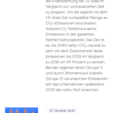
die Erderwärmung bei 1,5 Grad im
Vergleich zur vorindustriellen Zeit
zu stoppen. Um die eigene mit dem
1,5-Grad-Ziel kompatible Menge an
CO
-Emissionen einzuhalten,
2
reduziert O
Telefónica seine
2
Emissionen in der gesamten
Wertschöpfungskette. Das Ziel ist
es, bis 2040 netto-CO
-neutral zu
2
sein; mit dem Zwischenziel diese
Emissionen bis 2025 im Vergleich
zu 2016 um 39 Prozent zu senken.
Bei den eigenen direkt (Scope 1)
und durch Stromeinkauf indirekt
(Scope 2) verursachten Emissionen
will das Unternehmen spätestens
2025 die netto-Null erreichen.
27. Oktober 2022