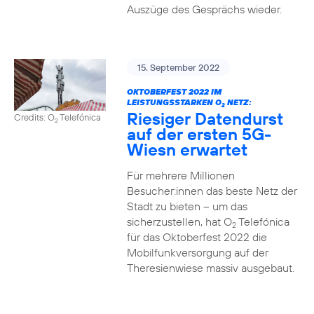
Auszüge des Gesprächs wieder.
15. September 2022
OKTOBERFEST 2022 IM
LEISTUNGSSTARKEN O
NETZ:
2
Riesiger Datendurst
Credits: O
Telefónica
2
auf der ersten 5G-
Wiesn erwartet
Für mehrere Millionen
Besucher:innen das beste Netz der
Stadt zu bieten – um das
sicherzustellen, hat O
Telefónica
2
für das Oktoberfest 2022 die
Mobilfunkversorgung auf der
Theresienwiese massiv ausgebaut.