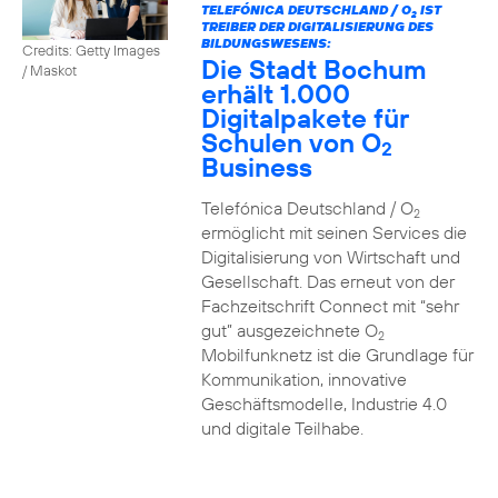
TELEFÓNICA DEUTSCHLAND / O
IST
2
TREIBER DER DIGITALISIERUNG DES
BILDUNGSWESENS:
Credits: Getty Images
Die Stadt Bochum
/ Maskot
erhält 1.000
Digitalpakete für
Schulen von O
2
Business
Telefónica Deutschland / O
2
ermöglicht mit seinen Services die
Digitalisierung von Wirtschaft und
Gesellschaft. Das erneut von der
Fachzeitschrift Connect mit “sehr
gut” ausgezeichnete O
2
Mobilfunknetz ist die Grundlage für
Kommunikation, innovative
Geschäftsmodelle, Industrie 4.0
und digitale Teilhabe.