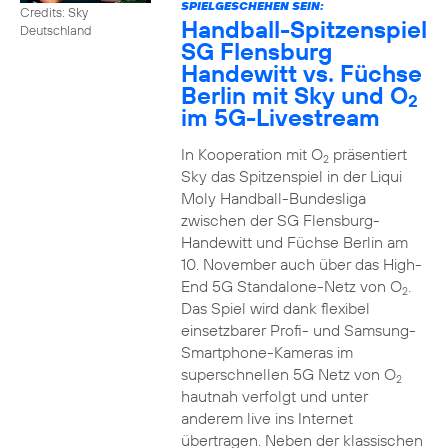
SPIELGESCHEHEN SEIN:
Credits: Sky
Handball-Spitzenspiel
Deutschland
SG Flensburg
Handewitt vs. Füchse
Berlin mit Sky und O
2
im 5G-Livestream
In Kooperation mit O
präsentiert
2
Sky das Spitzenspiel in der Liqui
Moly Handball-Bundesliga
zwischen der SG Flensburg-
Handewitt und Füchse Berlin am
10. November auch über das High-
End 5G Standalone-Netz von O
.
2
Das Spiel wird dank flexibel
einsetzbarer Profi- und Samsung-
Smartphone-Kameras im
superschnellen 5G Netz von O
2
hautnah verfolgt und unter
anderem live ins Internet
übertragen. Neben der klassischen