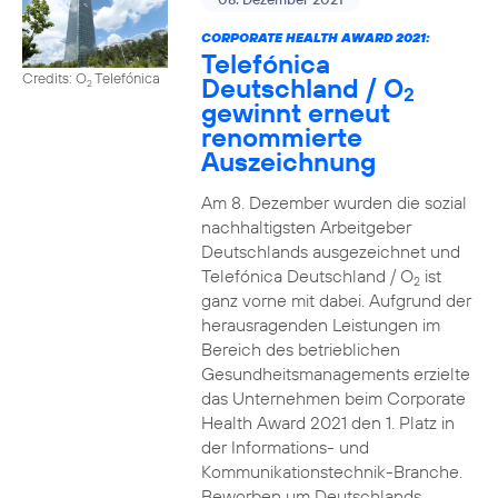
CORPORATE HEALTH AWARD 2021:
Telefónica
Credits: O
Telefónica
Deutschland / O
2
2
gewinnt erneut
renommierte
Auszeichnung
Am 8. Dezember wurden die sozial
nachhaltigsten Arbeitgeber
Deutschlands ausgezeichnet und
Telefónica Deutschland / O
ist
2
ganz vorne mit dabei. Aufgrund der
herausragenden Leistungen im
Bereich des betrieblichen
Gesundheitsmanagements erzielte
das Unternehmen beim Corporate
Health Award 2021 den 1. Platz in
der Informations- und
Kommunikationstechnik-Branche.
Beworben um Deutschlands