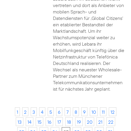
vertreten und dort als Anbieter von
mobilen Sprach- und
Datendiensten für ‚Global Citizens‘
ein etablierter Bestandteil der
Marktlandschaft. Um ihr
Wachstumspotenzial weiter zu
erhöhen, wird Lebara ihr
Mobilfunkgeschäft künftig über die
Netzinfrastruktur von Telefónica
Deutschland realisieren. Der
Wechsel als neuester Wholesale-
Partner zum Münchener
Telekommunikationsunternehmen
ist für nächstes Jahr geplant.
1
2
3
4
5
6
7
8
9
10
11
12
13
14
15
16
17
18
19
20
21
22