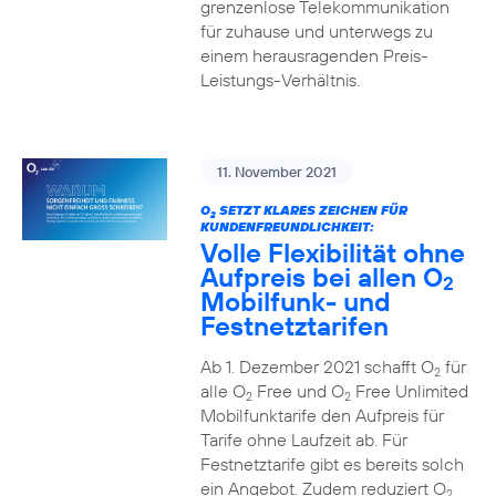
grenzenlose Telekommunikation
für zuhause und unterwegs zu
einem herausragenden Preis-
Leistungs-Verhältnis.
11. November 2021
O
SETZT KLARES ZEICHEN FÜR
2
KUNDENFREUNDLICHKEIT:
Volle Flexibilität ohne
Aufpreis bei allen O
2
Mobilfunk- und
Festnetztarifen
Ab 1. Dezember 2021 schafft O
für
2
alle O
Free und O
Free Unlimited
2
2
Mobilfunktarife den Aufpreis für
Tarife ohne Laufzeit ab. Für
Festnetztarife gibt es bereits solch
ein Angebot. Zudem reduziert O
2