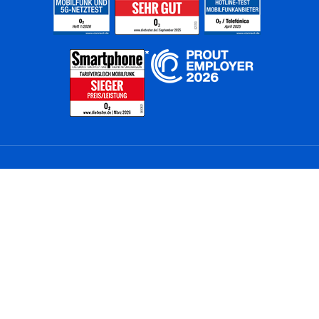
Home
Unternehmen
Netze
Nachhaltigkeit
Kunden
Investoren
Partner
Karriere
Presse
News
Privatkunden
Geschäftskunden
Worldwide