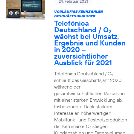
24. Februar 2021
VORLÄUFIGE KENNZAHLEN
GESCHÄFTSJAHR 2020:
Telefónica
Deutschland / O
2
wächst bei Umsatz,
Ergebnis und Kunden
in 2020 –
zuversichtlicher
Ausblick für 2021
Telefónica Deutschland / O
2
schließt das Geschäftsjahr 2020
während der
gesamtwirtschaftlichen Rezession
mit einer starken Entwicklung ab.
Insbesondere Dank starkem
Interesse an höherwertigen
Mobilfunk- und Festnetzprodukten
der Kernmarke O
stiegen
2
Kundenzahlen und Datenvolumen