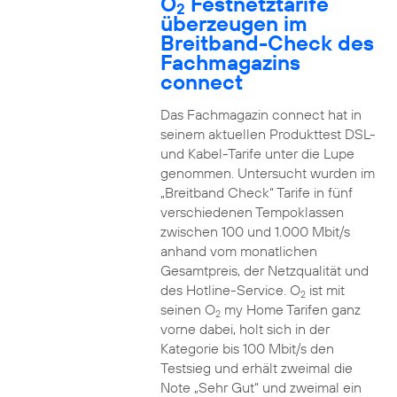
O
Festnetztarife
2
überzeugen im
Breitband-Check des
Fachmagazins
connect
Das Fachmagazin connect hat in
seinem aktuellen Produkttest DSL-
und Kabel-Tarife unter die Lupe
genommen. Untersucht wurden im
„Breitband Check“ Tarife in fünf
verschiedenen Tempoklassen
zwischen 100 und 1.000 Mbit/s
anhand vom monatlichen
Gesamtpreis, der Netzqualität und
des Hotline-Service. O
ist mit
2
seinen O
my Home Tarifen ganz
2
vorne dabei, holt sich in der
Kategorie bis 100 Mbit/s den
Testsieg und erhält zweimal die
Note „Sehr Gut“ und zweimal ein