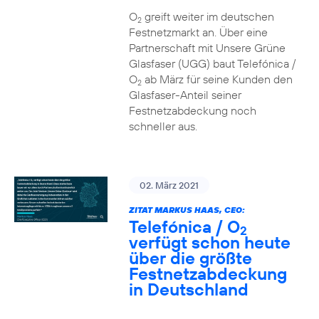
O
greift weiter im deutschen
2
Festnetzmarkt an. Über eine
Partnerschaft mit Unsere Grüne
Glasfaser (UGG) baut Telefónica /
O
ab März für seine Kunden den
2
Glasfaser-Anteil seiner
Festnetzabdeckung noch
schneller aus.
02. März 2021
ZITAT MARKUS HAAS, CEO:
Telefónica / O
2
verfügt schon heute
über die größte
Festnetzabdeckung
in Deutschland