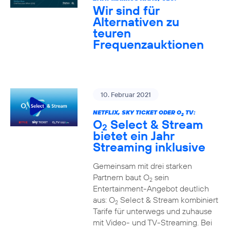
Wir sind für
Alternativen zu
teuren
Frequenzauktionen
10. Februar 2021
NETFLIX, SKY TICKET ODER O
TV:
2
O
Select & Stream
2
bietet ein Jahr
Streaming inklusive
Gemeinsam mit drei starken
Partnern baut O
sein
2
Entertainment-Angebot deutlich
aus: O
Select & Stream kombiniert
2
Tarife für unterwegs und zuhause
mit Video- und TV-Streaming. Bei