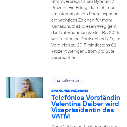
Stromverbrauchs pro Byte um 71
Prozent. Ein Erfolg, der nicht nur
am internationalen Energiespartag
ein wichtiges Zeichen für mehr
Klimaschutz ist. Diesen Weg geht
das Unternehmen weiter: Bis 2025
will Telefónica Deutschland / O
im
2
Vergleich zu 2015 mindestens 82
Prozent weniger Strom pro Byte
verbrauchen.
04. März 2021
BRANCHENVERBAND:
Telefónica Vorständin
Valentina Daiber wird
Vizepräsidentin des
VATM
Der VATM gehört mit dem Bitkom