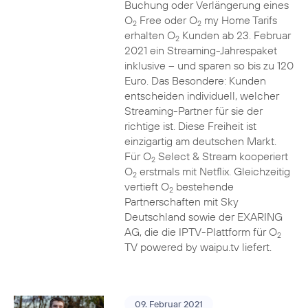
Buchung oder Verlängerung eines
O
Free oder O
my Home Tarifs
2
2
erhalten O
Kunden ab 23. Februar
2
2021 ein Streaming-Jahrespaket
inklusive – und sparen so bis zu 120
Euro. Das Besondere: Kunden
entscheiden individuell, welcher
Streaming-Partner für sie der
richtige ist. Diese Freiheit ist
einzigartig am deutschen Markt.
Für O
Select & Stream kooperiert
2
O
erstmals mit Netflix. Gleichzeitig
2
vertieft O
bestehende
2
Partnerschaften mit Sky
Deutschland sowie der EXARING
AG, die die IPTV-Plattform für O
2
TV powered by waipu.tv liefert.
09. Februar 2021