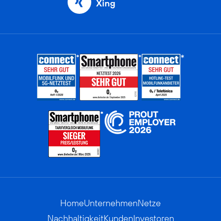
Xing
Home
Unternehmen
Netze
Nachhaltigkeit
Kunden
Investoren