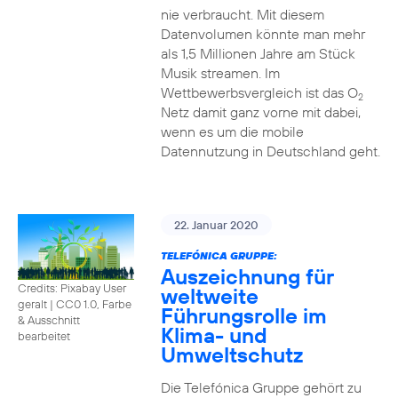
nie verbraucht. Mit diesem
Datenvolumen könnte man mehr
als 1,5 Millionen Jahre am Stück
Musik streamen. Im
Wettbewerbsvergleich ist das O
2
Netz damit ganz vorne mit dabei,
wenn es um die mobile
Datennutzung in Deutschland geht.
22. Januar 2020
TELEFÓNICA GRUPPE:
Auszeichnung für
Credits: Pixabay User
weltweite
geralt
|
CC0 1.0, Farbe
Führungsrolle im
& Ausschnitt
Klima- und
bearbeitet
Umweltschutz
Die Telefónica Gruppe gehört zu