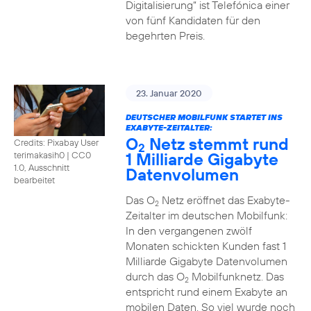
Digitalisierung“ ist Telefónica einer
von fünf Kandidaten für den
begehrten Preis.
23. Januar 2020
DEUTSCHER MOBILFUNK STARTET INS
EXABYTE-ZEITALTER:
O
Netz stemmt rund
Credits: Pixabay User
2
1 Milliarde Gigabyte
terimakasih0
|
CC0
1.0, Ausschnitt
Datenvolumen
bearbeitet
Das O
Netz eröffnet das Exabyte-
2
Zeitalter im deutschen Mobilfunk:
In den vergangenen zwölf
Monaten schickten Kunden fast 1
Milliarde Gigabyte Datenvolumen
durch das O
Mobilfunknetz. Das
2
entspricht rund einem Exabyte an
mobilen Daten. So viel wurde noch