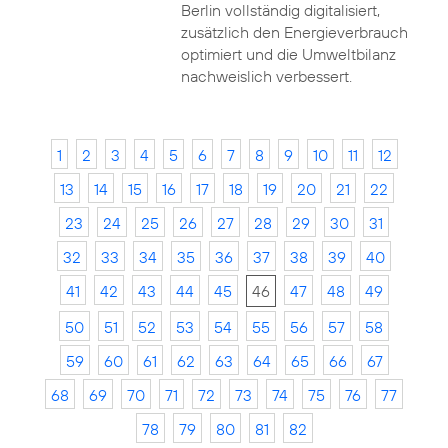
Berlin vollständig digitalisiert,
zusätzlich den Energieverbrauch
optimiert und die Umweltbilanz
nachweislich verbessert.
1
2
3
4
5
6
7
8
9
10
11
12
13
14
15
16
17
18
19
20
21
22
23
24
25
26
27
28
29
30
31
32
33
34
35
36
37
38
39
40
41
42
43
44
45
46
47
48
49
50
51
52
53
54
55
56
57
58
59
60
61
62
63
64
65
66
67
68
69
70
71
72
73
74
75
76
77
78
79
80
81
82