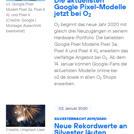
Die aktuellsten
v.li. Google Pixel
Google Pixel-Modelle
Modell Pixel 3a, Pixel 4
jetzt bei O
2
XL und Pixel 4
(
Credits: Google
|
O
beginnt das neue Jahr 2020 mit
Montage, Ausschnitt
2
gleich drei Neuzugängen in seinem
bearbeitet
)
Hardware-Portfolio: Die beliebten
Google Pixel Modelle Pixel 3a,
Pixel 4 und Pixel 4 XL erweitern das
vielfältige Angebot bei O
. Ab dem
2
14. Januar können Google-Fans die
aktuellsten Modelle online bei
o2.de sowie in allen O
Shops
2
erwerben.
02. Januar 2020
SILVESTERNACHT 2019/2020:
Neue Rekordwerte an
Credits: Unsplash User
Silvester läuten