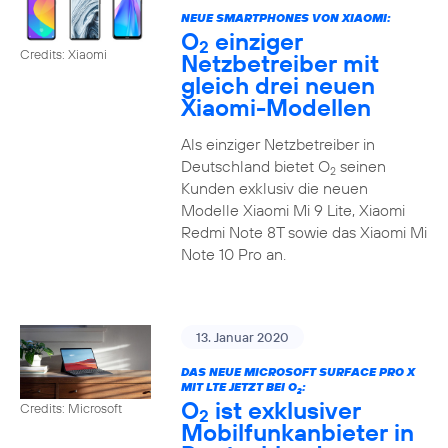
NEUE SMARTPHONES VON XIAOMI:
O
einziger
2
Credits: Xiaomi
Netzbetreiber mit
gleich drei neuen
Xiaomi-Modellen
Als einziger Netzbetreiber in
Deutschland bietet O
seinen
2
Kunden exklusiv die neuen
Modelle Xiaomi Mi 9 Lite, Xiaomi
Redmi Note 8T sowie das Xiaomi Mi
Note 10 Pro an.
13. Januar 2020
DAS NEUE MICROSOFT SURFACE PRO X
MIT LTE JETZT BEI O
:
2
O
ist exklusiver
Credits: Microsoft
2
Mobilfunkanbieter in