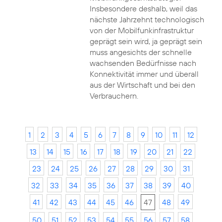
Insbesondere deshalb, weil das
nächste Jahrzehnt technologisch
von der Mobilfunkinfrastruktur
geprägt sein wird, ja geprägt sein
muss angesichts der schnelle
wachsenden Bedürfnisse nach
Konnektivität immer und überall
aus der Wirtschaft und bei den
Verbrauchern.
1
2
3
4
5
6
7
8
9
10
11
12
13
14
15
16
17
18
19
20
21
22
23
24
25
26
27
28
29
30
31
32
33
34
35
36
37
38
39
40
41
42
43
44
45
46
47
48
49
50
51
52
53
54
55
56
57
58