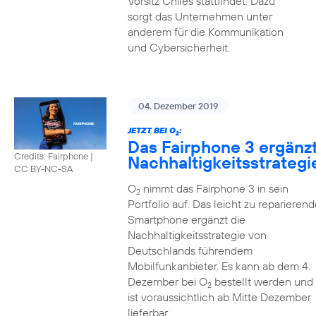
Vorsitz Chiles stattfindet. Dazu
sorgt das Unternehmen unter
anderem für die Kommunikation
und Cybersicherheit.
04. Dezember 2019
JETZT BEI O
:
2
Das Fairphone 3 ergänz
Credits: Fairphone
|
Nachhaltigkeitsstrategi
CC BY-NC-SA
O
nimmt das Fairphone 3 in sein
2
Portfolio auf. Das leicht zu reparierend
Smartphone ergänzt die
Nachhaltigkeitsstrategie von
Deutschlands führendem
Mobilfunkanbieter. Es kann ab dem 4.
Dezember bei O
bestellt werden und
2
ist voraussichtlich ab Mitte Dezember
lieferbar.