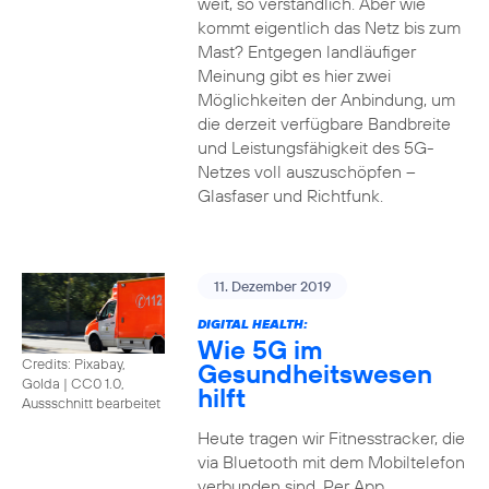
weit, so verständlich. Aber wie
kommt eigentlich das Netz bis zum
Mast? Entgegen landläufiger
Meinung gibt es hier zwei
Möglichkeiten der Anbindung, um
die derzeit verfügbare Bandbreite
und Leistungsfähigkeit des 5G-
Netzes voll auszuschöpfen –
Glasfaser und Richtfunk.
11. Dezember 2019
DIGITAL HEALTH:
Wie 5G im
Credits: Pixabay,
Gesundheitswesen
Golda
|
CC0 1.0,
hilft
Aussschnitt bearbeitet
Heute tragen wir Fitnesstracker, die
via Bluetooth mit dem Mobiltelefon
verbunden sind. Per App