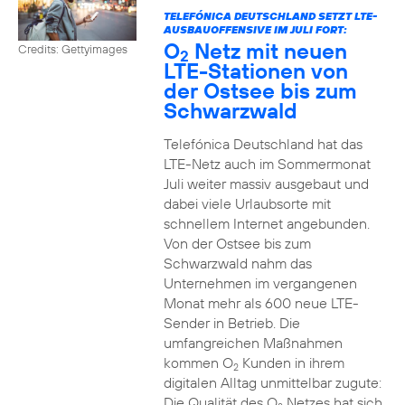
TELEFÓNICA DEUTSCHLAND SETZT LTE-
AUSBAUOFFENSIVE IM JULI FORT:
O
Netz mit neuen
Credits: Gettyimages
2
LTE-Stationen von
der Ostsee bis zum
Schwarzwald
Telefónica Deutschland hat das
LTE-Netz auch im Sommermonat
Juli weiter massiv ausgebaut und
dabei viele Urlaubsorte mit
schnellem Internet angebunden.
Von der Ostsee bis zum
Schwarzwald nahm das
Unternehmen im vergangenen
Monat mehr als 600 neue LTE-
Sender in Betrieb. Die
umfangreichen Maßnahmen
kommen O
Kunden in ihrem
2
digitalen Alltag unmittelbar zugute:
Die Qualität des O
Netzes hat sich