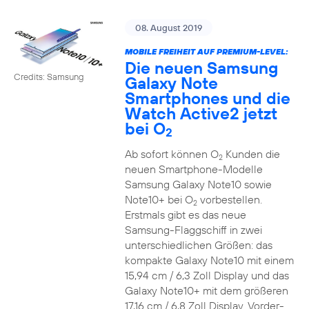
08. August 2019
MOBILE FREIHEIT AUF PREMIUM-LEVEL:
Die neuen Samsung
Credits: Samsung
Galaxy Note
Smartphones und die
Watch Active2 jetzt
bei O
2
Ab sofort können O
Kunden die
2
neuen Smartphone-Modelle
Samsung Galaxy Note10 sowie
Note10+ bei O
vorbestellen.
2
Erstmals gibt es das neue
Samsung-Flaggschiff in zwei
unterschiedlichen Größen: das
kompakte Galaxy Note10 mit einem
15,94 cm / 6,3 Zoll Display und das
Galaxy Note10+ mit dem größeren
17,16 cm / 6,8 Zoll Display. Vorder-