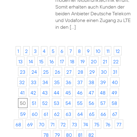
moderner Mobilfunktechnik erfüllt.
Somit erhalten auch Kunden der
beiden Anbieter Deutsche Telekom
und Vodafone einen Zugang zu LTE
in den […]
1
2
3
4
5
6
7
8
9
10
11
12
13
14
15
16
17
18
19
20
21
22
23
24
25
26
27
28
29
30
31
32
33
34
35
36
37
38
39
40
41
42
43
44
45
46
47
48
49
50
51
52
53
54
55
56
57
58
59
60
61
62
63
64
65
66
67
68
69
70
71
72
73
74
75
76
77
78
79
80
81
82