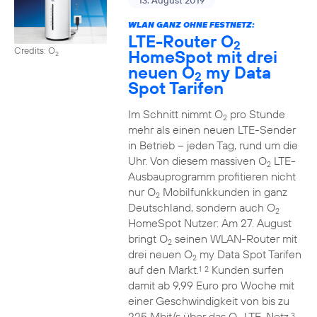
13. August 2019
WLAN GANZ OHNE FESTNETZ:
LTE-Router O
2
Credits: O
HomeSpot mit drei
2
neuen O
my Data
2
Spot Tarifen
Im Schnitt nimmt O
pro Stunde
2
mehr als einen neuen LTE-Sender
in Betrieb – jeden Tag, rund um die
Uhr. Von diesem massiven O
LTE-
2
Ausbauprogramm profitieren nicht
nur O
Mobilfunkkunden in ganz
2
Deutschland, sondern auch O
2
HomeSpot Nutzer: Am 27. August
bringt O
seinen WLAN-Router mit
2
drei neuen O
my Data Spot Tarifen
2
auf den Markt.
Kunden surfen
1
2
damit ab 9,99 Euro pro Woche mit
einer Geschwindigkeit von bis zu
225 Mbit/s über das O
LTE-Netz.
3