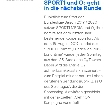
SPORT1 und O
geht
2
in die nächste Runde
Pünktlich zum Start der
Bundesliga-Saison 2019 / 2020
setzen SPORT1 MEDIA und O
ihre
2
bereits seit dem letzten Jahr
bestehende Kooperation fort: Ab
dem 18. August 2019 sendet das
SPORT1 Format „Bundesliga Pur –
Lunchtime“ wieder jeden Sonntag
aus dem 35. Stock des O
Towers.
2
Dabei wird die Marke O
2
aufmerksamkeitsstark inszeniert –
zum Beispiel mit der neu ins Leben
gerufenen Sendungsrubrik „Das O
des Spieltages“, die die
Sponsoring-Aktivitäten geschickt
mit der aktuellen „Mehr O“-
Kampagne verknüpft.