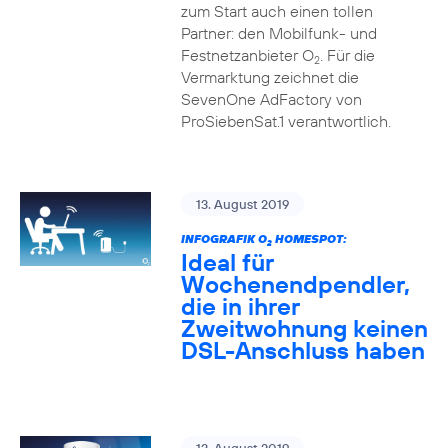
zum Start auch einen tollen
Partner: den Mobilfunk- und
Festnetzanbieter O
. Für die
2
Vermarktung zeichnet die
SevenOne AdFactory von
ProSiebenSat.1 verantwortlich.
13. August 2019
INFOGRAFIK O
HOMESPOT:
2
Ideal für
Wochenendpendler,
die in ihrer
Zweitwohnung keinen
DSL-Anschluss haben