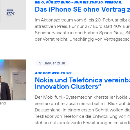
BEI O
FÜR 277 EURO – NUR BIS ZUM 20. FEBRUAR:
2
Das iPhone SE ohne Vertrag 
Im Aktionszeitraum vom 6. bis 20. Februar gibt
attraktiven Preis. Für nur 277 Euro statt 409 
Speichervariante in den Farben Space Grau, Si
der Vorrat reicht. Unabhängig von Vertragsabsc
31. Januar 2018
AUF DEM WEG ZU 5G:
Nokia und Telefónica vereinb
Innovation Clusters“
Der Mobilfunk-Systemtechnikhersteller Nokia 
verstärken ihre Zusammenarbeit mit Blick auf d
land
Deutschland. In einem ersten Schritt wollen 
Testlabor von Telefónica die Entwicklung von 
stehen nutzerrelevante Erweiterungen im Vorder