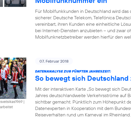
Mobilfunknummer ein
Für Mobilfunkkunden in Deutschland wird das d
sicherer. Deutsche Telekom, Telefónica Deut
vereinbart, ihren Kunden eine einheitliche Lö
bei Internet-Diensten anzubieten – und zwar 
Mobilfunknetzbetreiber werden hierfür den wel
07. Februar 2018
DATENANALYSE ZUR FÜNFTEN JAHRESZEIT:
So bewegt sich Deutschland 
Mit der interaktiven Karte „So bewegt sich De
Jahres deutschlandweite Verkehrsströme auf B
sichtbar gemacht. Pünktlich zum Höhepunkt der 
isvetsikas1969
|
arbeitet
Datenexperten in Kooperation mit dem Bundesve
Reiseverhalten rund um Karneval im Rheinland. B