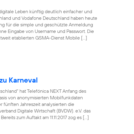
igitale Leben künftig deutlich einfacher und
schland und Vodafone Deutschland haben heute
sung für die simple und geschützte Anmeldung
ohne Eingabe von Username und Passwort. Die
tweit etablierten GSMA-Dienst Mobile […]
zu Karneval
utschland“ hat Telefónica NEXT Anfang des
asis von anonymisierten Mobilfunkdaten
fünften Jahreszeit analysierten die
rband Digitale Wirtschaft (BVDW). e.V. das
ereits zum Auftakt am 11.11.2017 zog es […]