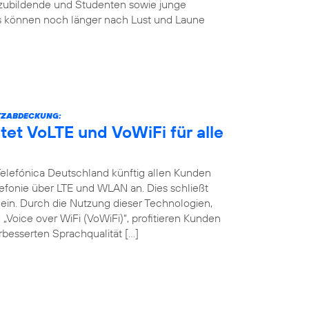
szubildende und Studenten sowie junge
s können noch länger nach Lust und Laune
TZABDECKUNG:
tet VoLTE und VoWiFi für alle
 Telefónica Deutschland künftig allen Kunden
efonie über LTE und WLAN an. Dies schließt
in. Durch die Nutzung dieser Technologien,
Voice over WiFi (VoWiFi)“, profitieren Kunden
besserten Sprachqualität […]