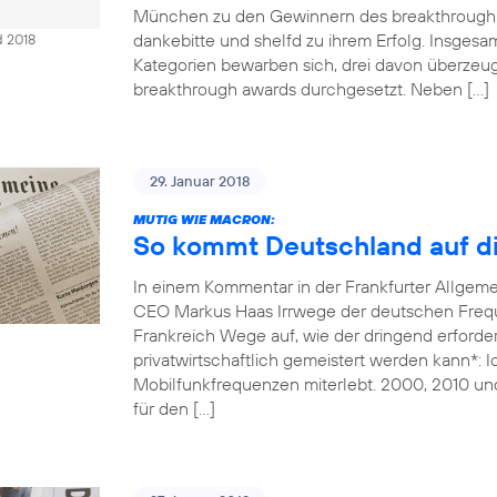
München zu den Gewinnern des breakthrough 
dankebitte und shelfd zu ihrem Erfolg. Insges
d 2018
Kategorien bewarben sich, drei davon überzeug
breakthrough awards durchgesetzt. Neben […]
29. Januar 2018
MUTIG WIE MACRON:
So kommt Deutschland auf di
In einem Kommentar in der Frankfurter Allgem
CEO Markus Haas Irrwege der deutschen Freque
Frankreich Wege auf, wie der dringend erforde
privatwirtschaftlich gemeistert werden kann*: 
Mobilfunkfrequenzen miterlebt. 2000, 2010 un
für den […]