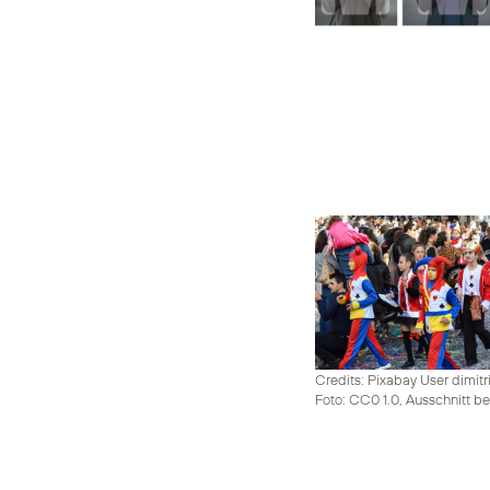
Credits: Pixabay User dimitr
Foto: CC0 1.0, Ausschnitt be