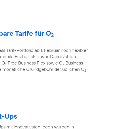
are Tarife für O
2
s Tarif-Portfolio ab 1. Februar noch flexibler
bile Freiheit als zuvor. Dabei zahlen
e O
Free Business Flex sowie O
Business
2
2
 die monatliche Grundgebühr der üblichen O
2
rt-Ups
-Ups mit innovativsten Ideen wurden in