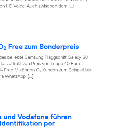
on HD Voice. Auch zwischen dem […]
O
Free zum Sonderpreis
2
 das beliebte Samsung Flaggschiff Galaxy S8
rs attraktiven Preis von knapp 40 Euro
O
Free M können O
Kunden zum Beispiel bis
2
2
ia WhatsApp, […]
a und Vodafone führen
dentifikation per