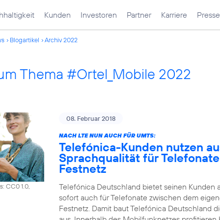
haltigkeit
Kunden
Investoren
Partner
Karriere
Presse
ws
Blogartikel
Archiv 2022
 zum Thema #Ortel_Mobile 2022
08. Februar 2018
NACH LTE NUN AUCH FÜR UMTS:
Telefónica-Kunden nutzen a
Sprachqualität für Telefonat
Festnetz
Telefónica Deutschland bietet seinen Kunden 
s: CC0 1.0,
sofort auch für Telefonate zwischen dem eig
Festnetz. Damit baut Telefónica Deutschland d
aus. Innerhalb des Mobilfunknetzes profitiere