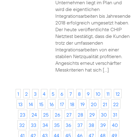
Unternehmen liegt im Plan und
wird die eigentlichen
Integrationsarbeiten bis Jahresende
2018 erfolgreich umgesetzt haben.
Der heute veröffentlichte CHIP
Netztest bestätigt, dass die Kunden
trotz der umfassenden
Integrationsarbeiten von einer
stabilen Netzqualität profitieren.
Angesichts erneut verschärfter
Messkriterien hat sich […]
1
2
3
4
5
6
7
8
9
10
11
12
13
14
15
16
17
18
19
20
21
22
23
24
25
26
27
28
29
30
31
32
33
34
35
36
37
38
39
40
41
42
43
44
45
46
47
48
49