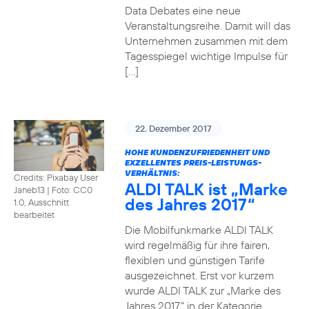
Data Debates eine neue
Veranstaltungsreihe. Damit will das
Unternehmen zusammen mit dem
Tagesspiegel wichtige Impulse für
[…]
22. Dezember 2017
HOHE KUNDENZUFRIEDENHEIT UND
EXZELLENTES PREIS-LEISTUNGS-
VERHÄLTNIS:
Credits: Pixabay User
ALDI TALK ist „Marke
Janeb13
|
Foto: CC0
des Jahres 2017“
1.0, Ausschnitt
bearbeitet
Die Mobilfunkmarke ALDI TALK
wird regelmäßig für ihre fairen,
flexiblen und günstigen Tarife
ausgezeichnet. Erst vor kurzem
wurde ALDI TALK zur „Marke des
Jahres 2017“ in der Kategorie