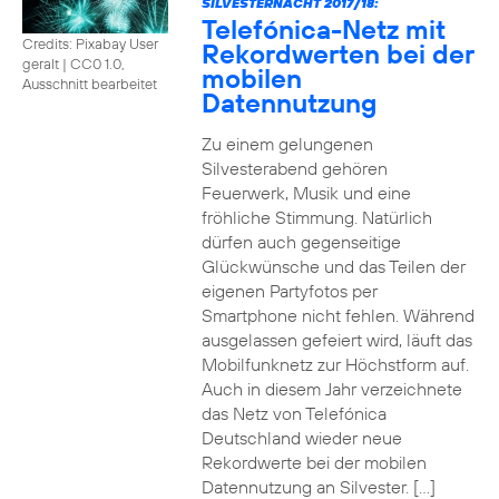
SILVESTERNACHT 2017/18:
Telefónica-Netz mit
Credits: Pixabay User
Rekordwerten bei der
geralt
|
CC0 1.0,
mobilen
Ausschnitt bearbeitet
Datennutzung
Zu einem gelungenen
Silvesterabend gehören
Feuerwerk, Musik und eine
fröhliche Stimmung. Natürlich
dürfen auch gegenseitige
Glückwünsche und das Teilen der
eigenen Partyfotos per
Smartphone nicht fehlen. Während
ausgelassen gefeiert wird, läuft das
Mobilfunknetz zur Höchstform auf.
Auch in diesem Jahr verzeichnete
das Netz von Telefónica
Deutschland wieder neue
Rekordwerte bei der mobilen
Datennutzung an Silvester. […]