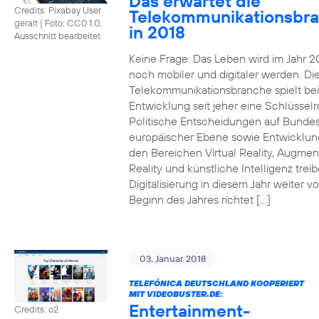
Das erwartet die
Credits: Pixabay User
Telekommunikationsbr
geralt
|
Foto: CC0 1.0,
in 2018
Ausschnitt bearbeitet
Keine Frage: Das Leben wird im Jahr 2
noch mobiler und digitaler werden. Di
Telekommunikationsbranche spielt bei
Entwicklung seit jeher eine Schlüsselro
Politische Entscheidungen auf Bunde
europäischer Ebene sowie Entwicklun
den Bereichen Virtual Reality, Augme
Reality und künstliche Intelligenz trei
Digitalisierung in diesem Jahr weiter vo
Beginn des Jahres richtet […]
03. Januar 2018
TELEFÓNICA DEUTSCHLAND KOOPERIERT
MIT VIDEOBUSTER.DE:
Entertainment-
Credits: o2