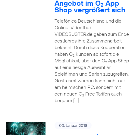
Angebot im O
App
2
Shop vergrößert sich
Telefónica Deutschland und die
Online-Videothek
VIDEOBUSTER.de gaben zum Ende
des Jahres ihre Zusammenarbeit
bekannt. Durch diese Kooperation
haben O
Kunden ab sofort die
2
Möglichkeit, über den O
App Shop
2
auf eine riesige Auswahl an
Spielfilmen und Serien zuzugreifen.
Gestreamt werden kann nicht nur
am heimischen PC, sondern mit
den neuen O
Free Tarifen auch
2
bequem […]
03. Januar 2018