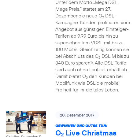
Unter dem Motto „Mega DSL.
Mega Preis.” startet am 27.
Dezember die neue O
DSL-
2
Kampagne. Kunden profitieren vom
Angebot aus günstigen Einsteiger-
Tarifen ab 9,99 Euro bis hin zu
superschnellem VDSL mit bis zu
100 Mbit/s. Gleichzeitig können sie
bei Abschluss des O
DSL M bis zu
2
340 Euro sparen
. Alle DSL-Tarife
1)
sind auch ohne Laufzeit erhältlich.
Damit bietet O
den Kunden bei
2
Mobilfunk wie DSL die mobile
Freiheit für ihr digitales Leben.
20. Dezember 2017
GEWINNEN UND GUTES TUN:
O
Live Christmas
2
Credits: Sebastian F.