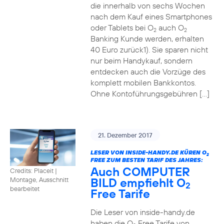
die innerhalb von sechs Wochen
nach dem Kauf eines Smartphones
oder Tablets bei O
auch O
2
2
Banking Kunde werden, erhalten
40 Euro zurück1). Sie sparen nicht
nur beim Handykauf, sondern
entdecken auch die Vorzüge des
komplett mobilen Bankkontos.
Ohne Kontoführungsgebühren […]
21. Dezember 2017
LESER VON INSIDE-HANDY.DE KÜREN O
2
FREE ZUM BESTEN TARIF DES JAHRES:
Auch COMPUTER
Credits: Placeit
|
BILD empfiehlt O
Montage, Ausschnitt
2
bearbeitet
Free Tarife
Die Leser von inside-handy.de
haben die O
Free Tarife von