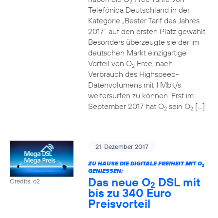
2
Telefónica Deutschland in der
Kategorie „Bester Tarif des Jahres
2017“ auf den ersten Platz gewählt.
Besonders überzeugte sie der im
deutschen Markt einzigartige
Vorteil von O
Free, nach
2
Verbrauch des Highspeed-
Datenvolumens mit 1 Mbit/s
weitersurfen zu können. Erst im
September 2017 hat O
sein O
[…]
2
2
21. Dezember 2017
ZU HAUSE DIE DIGITALE FREIHEIT MIT O
2
GENIESSEN:
Das neue O
DSL mit
Credits: o2
2
bis zu 340 Euro
Preisvorteil