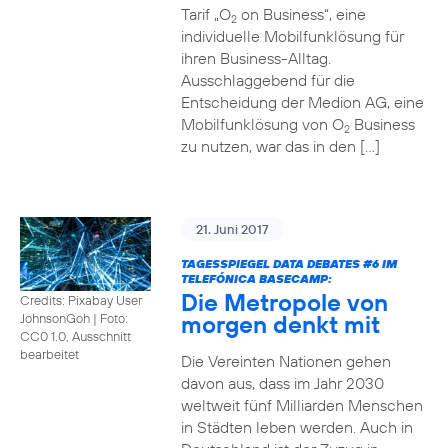
Tarif „O
on Business“, eine
2
individuelle Mobilfunklösung für
ihren Business-Alltag.
Ausschlaggebend für die
Entscheidung der Medion AG, eine
Mobilfunklösung von O
Business
2
zu nutzen, war das in den […]
21. Juni 2017
TAGESSPIEGEL DATA DEBATES
#6
IM
TELEFÓNICA BASECAMP:
Die Metropole von
Credits: Pixabay User
morgen denkt mit
JohnsonGoh
|
Foto:
CC0 1.0, Ausschnitt
bearbeitet
Die Vereinten Nationen gehen
davon aus, dass im Jahr 2030
weltweit fünf Milliarden Menschen
in Städten leben werden. Auch in