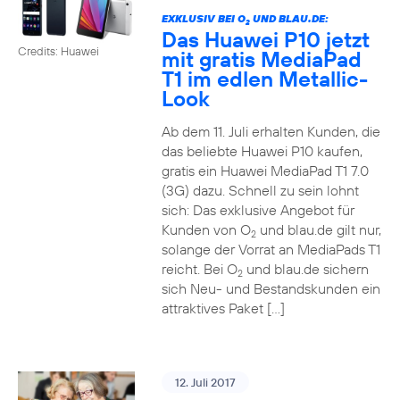
EXKLUSIV BEI O
UND BLAU.DE:
2
Das Huawei P10 jetzt
Credits: Huawei
mit gratis MediaPad
T1 im edlen Metallic-
Look
Ab dem 11. Juli erhalten Kunden, die
das beliebte Huawei P10 kaufen,
gratis ein Huawei MediaPad T1 7.0
(3G) dazu. Schnell zu sein lohnt
sich: Das exklusive Angebot für
Kunden von O
und blau.de gilt nur,
2
solange der Vorrat an MediaPads T1
reicht. Bei O
und blau.de sichern
2
sich Neu- und Bestandskunden ein
attraktives Paket […]
12. Juli 2017