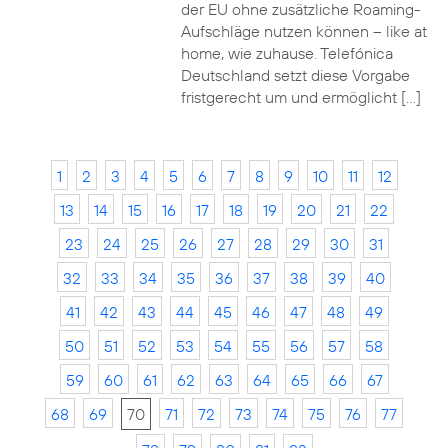
der EU ohne zusätzliche Roaming-
Aufschläge nutzen können – like at
home, wie zuhause. Telefónica
Deutschland setzt diese Vorgabe
fristgerecht um und ermöglicht […]
1
2
3
4
5
6
7
8
9
10
11
12
13
14
15
16
17
18
19
20
21
22
23
24
25
26
27
28
29
30
31
32
33
34
35
36
37
38
39
40
41
42
43
44
45
46
47
48
49
50
51
52
53
54
55
56
57
58
59
60
61
62
63
64
65
66
67
68
69
70
71
72
73
74
75
76
77