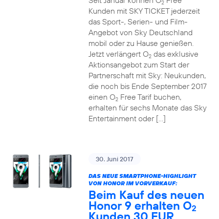
Seit Januar können O
Free
2
Kunden mit SKY TICKET jederzeit
das Sport-, Serien- und Film-
Angebot von Sky Deutschland
mobil oder zu Hause genießen.
Jetzt verlängert O
das exklusive
2
Aktionsangebot zum Start der
Partnerschaft mit Sky: Neukunden,
die noch bis Ende September 2017
einen O
Free Tarif buchen,
2
erhalten für sechs Monate das Sky
Entertainment oder […]
30. Juni 2017
DAS NEUE SMARTPHONE-HIGHLIGHT
VON HONOR IM VORVERKAUF:
Beim Kauf des neuen
Honor 9 erhalten O
2
Kunden 30 EUR