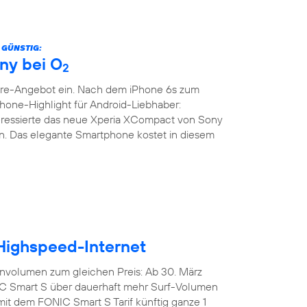
 GÜNSTIG:
ny bei O
2
are-Angebot ein. Nach dem iPhone 6s zum
phone-Highlight für Android-Liebhaber:
teressierte das neue Xperia XCompact von Sony
. Das elegante Smartphone kostet in diesem
 Highspeed-Internet
nvolumen zum gleichen Preis: Ab 30. März
IC Smart S über dauerhaft mehr Surf-Volumen
mit dem FONIC Smart S Tarif künftig ganze 1