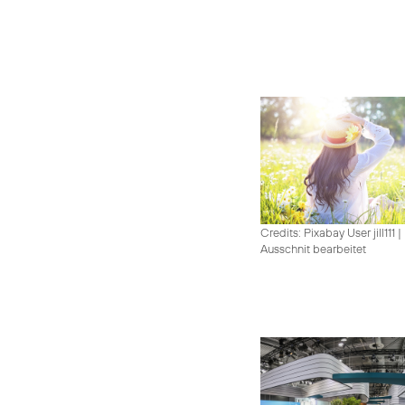
Credits: Pixabay User jill111
|
Ausschnit bearbeitet