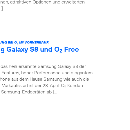
nen, attraktiven Optionen und erweiterten
…]
UNG BEI O
IM VORVERKAUF:
2
g Galaxy S8 und O
Free
2
das heiß ersehnte Samsung Galaxy S8 der
en Features, hoher Performance und elegantem
hone aus dem Hause Samsung wie auch die
 Verkaufsstart ist der 28. April. O
Kunden
2
n Samsung-Endgeräten ab […]