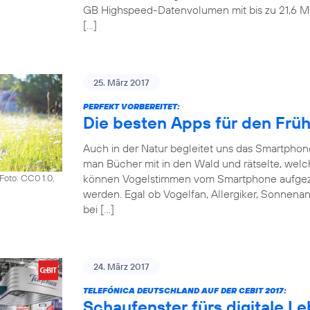
GB Highspeed-Datenvolumen mit bis zu 21,6 Mbit
[…]
25. März 2017
PERFEKT VORBEREITET:
Die besten Apps für den Frü
Auch in der Natur begleitet uns das Smartpho
man Bücher mit in den Wald und rätselte, welch
können Vogelstimmen vom Smartphone aufgezeic
Foto: CC0 1.0,
werden. Egal ob Vogelfan, Allergiker, Sonnena
bei […]
24. März 2017
TELEFÓNICA DEUTSCHLAND AUF DER CEBIT 2017:
Schaufenster fürs digitale L