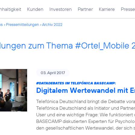
haltigkeit
Kunden
Investoren
Partner
Karriere
Presse
ws
Pressemitteilungen
Archiv 2022
ilungen zum Thema #Ortel_Mobile 
03. April 2017
#DATADEBATES
IM TELEFÓNICA BASECAMP:
Digitalem Wertewandel mit 
Telefónica Deutschland bringt die Debatte vor
Telefónica Deutschland als Initiator und Part
User und eine wichtige Frage: Wie funktioniert 
BASECAMP diskutierten Experten für Psycholog
den gesellschaftlichen Wertewandel, der sich s