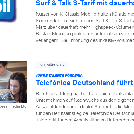
Surf & Talk S-Tarif mit daue
Nutzer von K-Classic Mobil erhalten künftig m
Neukunden, die sich für den Surf & Talk S Tari
März über dauerhaft mehr Highspeed-Volumen 
Bestandskunden profitieren automatisch vom er
verlängern. Die Erhöhung des Inklusiv-Volumen
28. März 2017
JUNGE TALENTE FÖRDERN:
Telefónica Deutschland führ
Berufsausbildung hat bei Telefónica Deutschla
Unternehmen auf Nachwuchs aus den eigenen R
Auszubildender oder dualer Student – die Mögl
ebreakmedia Ltd
für den Berufseinstieg bei Telefónica Deutschla
Talente fit für den Arbeitsalltag im Unternehm