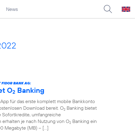
News
2022
 FIDOR BANK AG:
et O
Banking
2
 App für das erste komplett mobile Bankkonto
kostenlosen Download bereit. O
Banking bietet
2
 Sofortkredite, umfangreiche
erhalten je nach Nutzung von O
Banking ein
2
00 Megabyte (MB) – […]