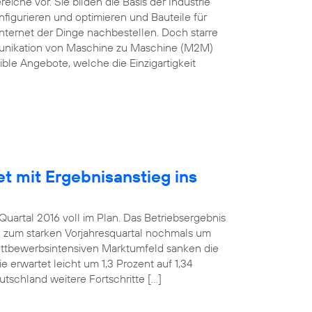
he vor. Sie bilden die Basis der Industrie
nfigurieren und optimieren und Bauteile für
nternet der Dinge nachbestellen. Doch starre
munikation von Maschine zu Maschine (M2M)
ble Angebote, welche die Einzigartigkeit
et mit Ergebnisanstieg ins
uartal 2016 voll im Plan. Das Betriebsergebnis
h zum starken Vorjahresquartal nochmals um
wettbewerbsintensiven Marktumfeld sanken die
 erwartet leicht um 1,3 Prozent auf 1,34
utschland weitere Fortschritte […]