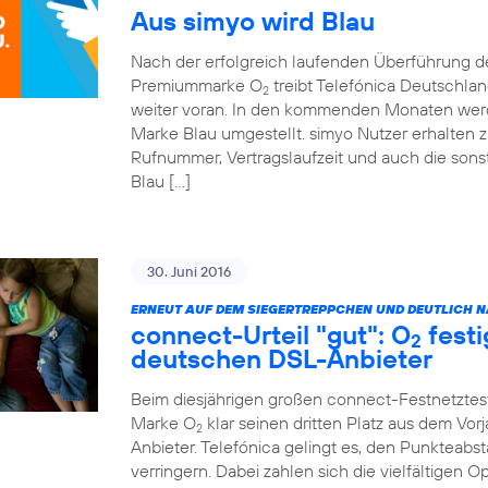
Aus simyo wird Blau
Nach der erfolgreich laufenden Überführung 
Premiummarke O
treibt Telefónica Deutschla
2
weiter voran. In den kommenden Monaten werde
Marke Blau umgestellt. simyo Nutzer erhalten z
Rufnummer, Vertragslaufzeit und auch die sonst
Blau […]
30. Juni 2016
ERNEUT AUF DEM SIEGERTREPPCHEN UND DEUTLICH NÄ
connect-Urteil "gut": O
festi
2
deutschen DSL-Anbieter
Beim diesjährigen großen connect-Festnetztes
Marke O
klar seinen dritten Platz aus dem Vor
2
Anbieter. Telefónica gelingt es, den Punkteabst
verringern. Dabei zahlen sich die vielfältigen 