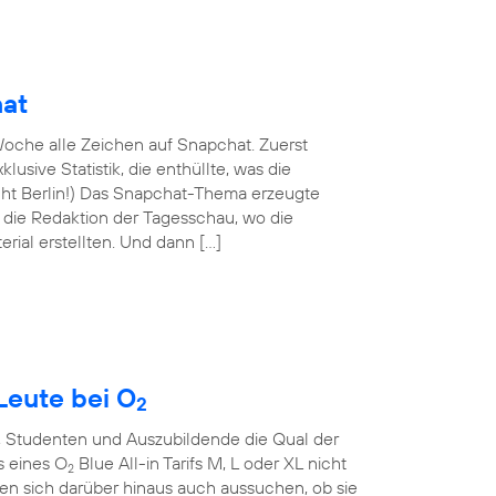
hat
oche alle Zeichen auf Snapchat. Zuerst
lusive Statistik, die enthüllte, was die
nicht Berlin!) Das Snapchat-Thema erzeugte
n die Redaktion der Tagesschau, wo die
rial erstellten. Und dann […]
Leute bei O
2
, Studenten und Auszubildende die Qual der
s eines O
Blue All-in Tarifs M, L oder XL nicht
2
en sich darüber hinaus auch aussuchen, ob sie