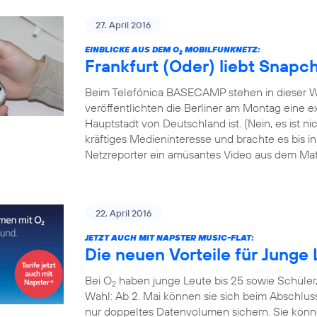
27. April 2016
EINBLICKE AUS DEM O
MOBILFUNKNETZ:
2
Frankfurt (Oder) liebt Snapc
Beim Telefónica BASECAMP stehen in dieser W
veröffentlichten die Berliner am Montag eine exk
Hauptstadt von Deutschland ist. (Nein, es ist 
kräftiges Medieninteresse und brachte es bis i
Netzreporter ein amüsantes Video aus dem Mate
22. April 2016
JETZT AUCH MIT NAPSTER MUSIC-FLAT:
Die neuen Vorteile für Junge 
Bei O
haben junge Leute bis 25 sowie Schüler
2
Wahl: Ab 2. Mai können sie sich beim Abschlus
nur doppeltes Datenvolumen sichern. Sie könn