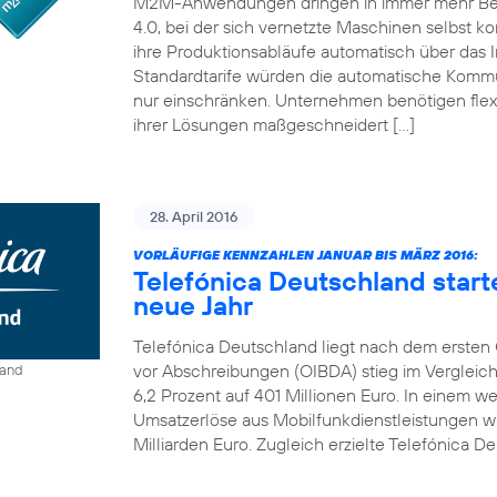
M2M-Anwendungen dringen in immer mehr Bereic
4.0, bei der sich vernetzte Maschinen selbst ko
ihre Produktionsabläufe automatisch über das I
Standardtarife würden die automatische Kom
nur einschränken. Unternehmen benötigen flexi
ihrer Lösungen maßgeschneidert […]
28. April 2016
VORLÄUFIGE KENNZAHLEN JANUAR BIS MÄRZ 2016:
Telefónica Deutschland start
neue Jahr
Telefónica Deutschland liegt nach dem ersten Q
vor Abschreibungen (OIBDA) stieg im Vergleic
land
6,2 Prozent auf 401 Millionen Euro. In einem 
Umsatzerlöse aus Mobilfunkdienstleistungen wie
Milliarden Euro. Zugleich erzielte Telefónica De