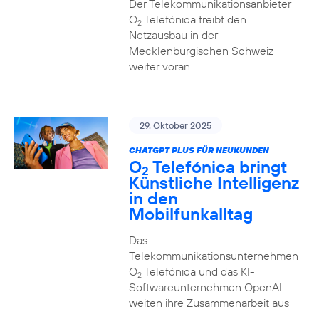
Der Telekommunikationsanbieter
O
Telefónica treibt den
2
Netzausbau in der
Mecklenburgischen Schweiz
weiter voran
29. Oktober 2025
CHATGPT PLUS FÜR NEUKUNDEN
O
Telefónica bringt
2
Künstliche Intelligenz
in den
Mobilfunkalltag
Das
Telekommunikationsunternehmen
O
Telefónica und das KI-
2
Softwareunternehmen OpenAI
weiten ihre Zusammenarbeit aus