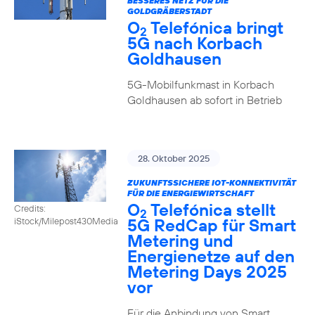
BESSERES NETZ FÜR DIE
GOLDGRÄBERSTADT
O
Telefónica bringt
2
5G nach Korbach
Goldhausen
5G-Mobilfunkmast in Korbach
Goldhausen ab sofort in Betrieb
28. Oktober 2025
ZUKUNFTSSICHERE IOT-KONNEKTIVITÄT
FÜR DIE ENERGIEWIRTSCHAFT
O
Telefónica stellt
Credits:
2
5G RedCap für Smart
iStock/Milepost430Media
Metering und
Energienetze auf den
Metering Days 2025
vor
Für die Anbindung von Smart