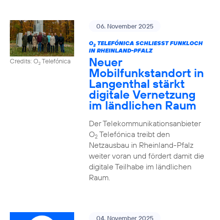
06. November 2025
O
TELEFÓNICA SCHLIESST FUNKLOCH I
2
N RHEINLAND-PFALZ
Neuer
Credits: O
Telefónica
2
Mobilfunkstandort in
Langenthal stärkt
digitale Vernetzung
im ländlichen Raum
Der Telekommunikationsanbieter
O
Telefónica treibt den
2
Netzausbau in Rheinland-Pfalz
weiter voran und fördert damit die
digitale Teilhabe im ländlichen
Raum.
04. November 2025