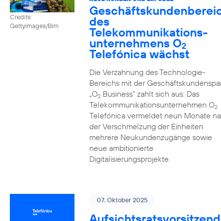
Geschäftskundenberei
Credits:
des
Gettyimages/Bim
Telekommunikations­
unternehmens O
2
Telefónica wächst
Die Verzahnung des Technologie-
Bereichs mit der Geschäftskundenspa
„O
Business” zahlt sich aus: Das
2
Telekommunikationsunternehmen O
2
Telefónica vermeldet neun Monate n
der Verschmelzung der Einheiten
mehrere Neukundenzugänge sowie
neue ambitionierte
Digitalisierungsprojekte.
07. Oktober 2025
Aufsichtsratsvorsitzend