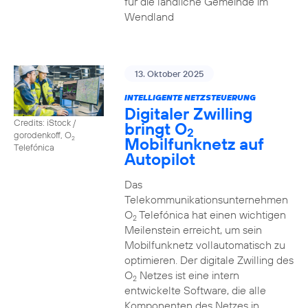
für die ländliche Gemeinde im
Wendland
13. Oktober 2025
INTELLIGENTE NETZSTEUERUNG
Digitaler Zwilling
Credits: iStock /
bringt O
2
gorodenkoff, O
Mobilfunknetz auf
2
Telefónica
Autopilot
Das
Telekommunikationsunternehmen
O
Telefónica hat einen wichtigen
2
Meilenstein erreicht, um sein
Mobilfunknetz vollautomatisch zu
optimieren. Der digitale Zwilling des
O
Netzes ist eine intern
2
entwickelte Software, die alle
Komponenten des Netzes in