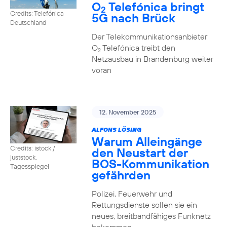
O
Telefónica bringt
2
Credits: Telefónica
5G nach Brück
Deutschland
Der Telekommunikationsanbieter
O
Telefónica treibt den
2
Netzausbau in Brandenburg weiter
voran
12. November 2025
ALFONS LÖSING
Warum Alleingänge
Credits: istock /
den Neustart der
juststock,
BOS-Kommunikation
Tagesspiegel
gefährden
Polizei, Feuerwehr und
Rettungsdienste sollen sie ein
neues, breitbandfähiges Funknetz