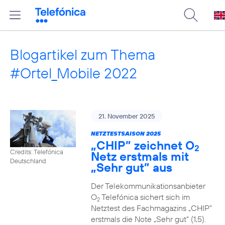
Blogartikel zum Thema
#Ortel_Mobile 2022
21. November 2025
NETZTESTSAISON 2025
„CHIP” zeichnet O
2
Credits: Telefónica
Netz erstmals mit
Deutschland
„Sehr gut” aus
Der Telekommunikationsanbieter
O
Telefónica sichert sich im
2
Netztest des Fachmagazins „CHIP”
erstmals die Note „Sehr gut“ (1,5).