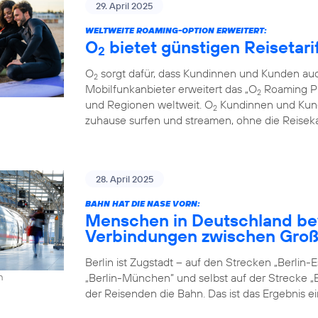
29. April 2025
WELTWEITE ROAMING-OPTION ERWEITERT:
O
bietet günstigen Reisetari
2
O
sorgt dafür, dass Kundinnen und Kunden auc
2
Mobilfunkanbieter erweitert das „O
Roaming Pl
2
und Regionen weltweit. O
Kundinnen und Kund
2
zuhause surfen und streamen, ohne die Reiseka
28. April 2025
BAHN HAT DIE NASE VORN:
Menschen in Deutschland be
Verbindungen zwischen Groß
Berlin ist Zugstadt – auf den Strecken „Berlin-Es
„Berlin-München” und selbst auf der Strecke „B
h
der Reisenden die Bahn. Das ist das Ergebnis e