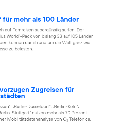
f für mehr als 100 Länder
h auf Fernreisen supergünstig surfen: Der
us World“-Pack von bislang 33 auf 105 Länder
en können damit rund um die Welt ganz wie
sse zu belasten.
vorzugen Zugreisen für
städten
sen”, „Berlin-Düsseldorf”, „Berlin-Köln”,
erlin-Stuttgart“ nutzen mehr als 70 Prozent
iner Mobilitätsdatenanalyse von O
Telefónica.
2