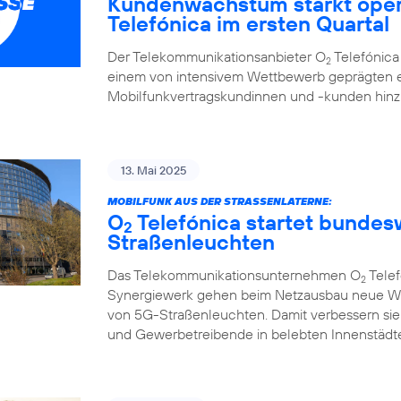
Kundenwachstum stärkt oper
Telefónica im ersten Quartal
Der Telekommunikationsanbieter O
Telefónica 
2
einem von intensivem Wettbewerb geprägten e
Mobilfunkvertragskundinnen und -kunden hi
13. Mai 2025
MOBILFUNK AUS DER STRASSENLATERNE:
O
Telefónica startet bunde
2
Straßenleuchten
Das Telekommunikationsunternehmen O
Telef
2
Synergiewerk gehen beim Netzausbau neue W
von 5G-Straßenleuchten. Damit verbessern sie
und Gewerbetreibende in belebten Innenstädte