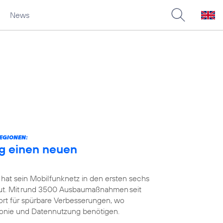
News
EGIONEN:
g einen neuen
 hat sein Mobilfunknetz in den ersten sechs
t. Mit rund 3500 Ausbaumaßnahmen seit
ort für spürbare Verbesserungen, wo
efonie und Datennutzung benötigen.