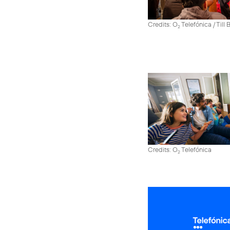
Credits: O
Telefónica / Till
2
Credits: O
Telefónica
2