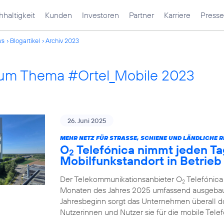
haltigkeit
Kunden
Investoren
Partner
Karriere
Presse
ws
Blogartikel
Archiv 2023
 zum Thema #Ortel_Mobile 2023
26. Juni 2025
MEHR NETZ FÜR STRASSE, SCHIENE UND LÄNDLICHE R
O
Telefónica nimmt jeden Ta
2
Mobilfunkstandort in Betrieb
Der Telekommunikationsanbieter O
Telefónica
2
Monaten des Jahres 2025 umfassend ausgebau
Jahresbeginn sorgt das Unternehmen überall d
Nutzerinnen und Nutzer sie für die mobile Tel