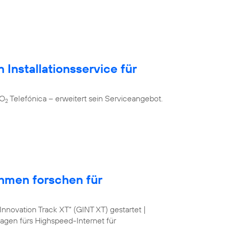
 Installationsservice für
 O
Telefónica – erweitert sein Serviceangebot.
2
hmen forschen für
nnovation Track XT“ (GINT XT) gestartet |
lagen fürs Highspeed-Internet für