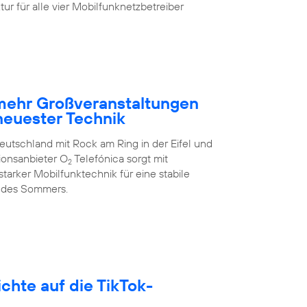
ur für alle vier Mobilfunknetzbetreiber
 mehr Großveranstaltungen
neuester Technik
eutschland mit Rock am Ring in der Eifel und
ionsanbieter O
Telefónica sorgt mit
2
arker Mobilfunktechnik für eine stabile
 des Sommers.
hte auf die TikTok-