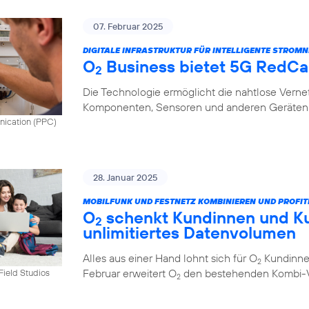
07. Februar 2025
DIGITALE INFRASTRUKTUR FÜR INTELLIGENTE STROMN
O
Business bietet 5G RedCap
2
Die Technologie ermöglicht die nahtlose Vern
Komponenten, Sensoren und anderen Geräten 
nication (PPC)
28. Januar 2025
MOBILFUNK UND FESTNETZ KOMBINIEREN UND PROFIT
O
schenkt Kundinnen und K
2
unlimitiertes Datenvolumen
Alles aus einer Hand lohnt sich für O
Kundinnen
2
Februar erweitert O
den bestehenden Kombi-Vo
tField Studios
2