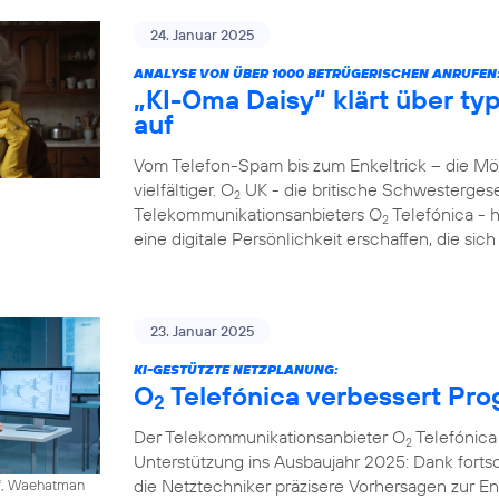
24. Januar 2025
ANALYSE VON ÜBER 1000 BETRÜGERISCHEN ANRUFEN
„KI-Oma Daisy“ klärt über ty
auf
Vom Telefon-Spam bis zum Enkeltrick – die M
vielfältiger. O
UK - die britische Schwesterges
2
Telekommunikationsanbieters O
Telefónica - 
2
eine digitale Persönlichkeit erschaffen, die si
23. Januar 2025
KI-GESTÜTZTE NETZPLANUNG:
O
Telefónica verbessert Pr
2
Der Telekommunikationsanbieter O
Telefónica 
2
Unterstützung ins Ausbaujahr 2025: Dank fortschr
die Netztechniker präzisere Vorhersagen zur 
ff, Waehatman