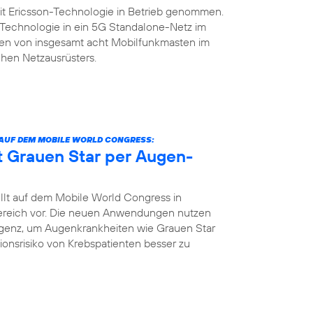
it Ericsson-Technologie in Betrieb genommen.
n-Technologie in ein 5G Standalone-Netz im
rsten von insgesamt acht Mobilfunkmasten im
hen Netzausrüsters.
 AUF DEM MOBILE WORLD CONGRESS:
nt Grauen Star per Augen-
llt auf dem Mobile World Congress in
bereich vor. Die neuen Anwendungen nutzen
igenz, um Augenkrankheiten wie Grauen Star
tionsrisiko von Krebspatienten besser zu