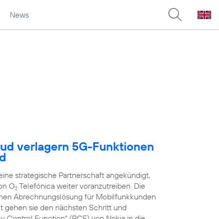
News
oud verlagern 5G-Funktionen
ud
ne strategische Partnerschaft angekündigt,
on O
Telefónica weiter voranzutreiben. Die
2
schen Abrechnungslösung für Mobilfunkkunden
zt gehen sie den nächsten Schritt und
y Control Function“ (PCF) von Nokia in die