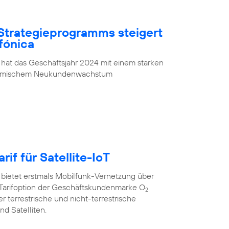
Strategieprogramms steigert
fónica
 hat das Geschäftsjahr 2024 mit einem starken
ynamischem Neukundenwachstum
rif für Satellite-IoT
 bietet erstmals Mobilfunk-Vernetzung über
oT”-Tarifoption der Geschäftskundenmarke O
2
r terrestrische und nicht-terrestrische
d Satelliten.