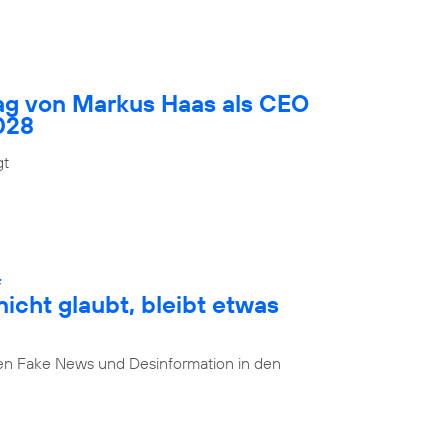
rag von Markus Haas als CEO
028
gt
:
cht glaubt, bleibt etwas
n Fake News und Desinformation in den