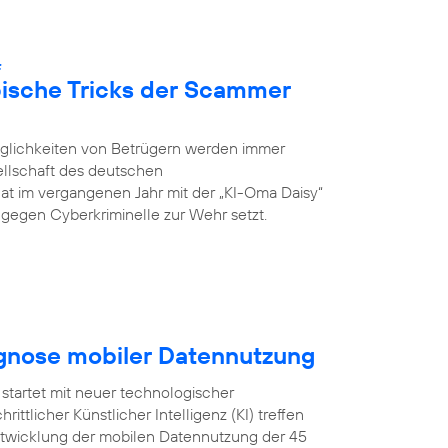
:
pische Tricks der Scammer
öglichkeiten von Betrügern werden immer
ellschaft des deutschen
hat im vergangenen Jahr mit der „KI-Oma Daisy“
ch gegen Cyberkriminelle zur Wehr setzt.
ognose mobiler Datennutzung
startet mit neuer technologischer
ittlicher Künstlicher Intelligenz (KI) treffen
Entwicklung der mobilen Datennutzung der 45