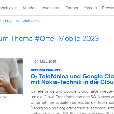
haltigkeit
Kunden
Investoren
Partner
Karriere
Presse
ws
Blogartikel
Archiv 2023
 zum Thema #Ortel_Mobile 2023
04. März 2025
NETZ DER ZUKUNFT:
O
Telefónica und Google Cl
2
mit Nokia-Technik in die Clo
O
Telefónica und Google Cloud haben heute ei
2
um die Cloud-Transformation des 5G-Netzes v
Donson
Unternehmen arbeiten bereits bei der techni
(Charging Solution) erfolgreich zusammen. Jet
verlagern weitere 5G-Funktionen wie die „Polic