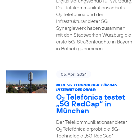
Digitalisierungsschub für Würzburg:
Der Telekommunikationsanbieter
O
Telefónica und der
2
Infrastrukturanbieter 5G
Synergiewerk haben zusammen
mit den Stadtwerken Würzburg die
erste 5G-Straßenleuchte in Bayern
in Betrieb genommen.
05. April 2024
NEUE 5G-TECHNOLOGIE FÜR DAS
INTERNET DER DINGE:
O
Telefónica testet
2
„5G RedCap“ in
München
Der Telekommunikationsanbieter
O
Telefónica erprobt die 5G-
2
Technologie „5G RedCap“