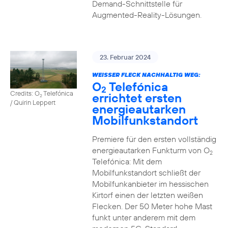
Demand-Schnittstelle für
Augmented-Reality-Lösungen.
23. Februar 2024
WEISSER FLECK NACHHALTIG WEG:
O
Telefónica
2
Credits: O
Telefónica
errichtet ersten
2
/ Quirin Leppert
energieautarken
Mobilfunkstandort
Premiere für den ersten vollständig
energieautarken Funkturm von O
2
Telefónica: Mit dem
Mobilfunkstandort schließt der
Mobilfunkanbieter im hessischen
Kirtorf einen der letzten weißen
Flecken. Der 50 Meter hohe Mast
funkt unter anderem mit dem