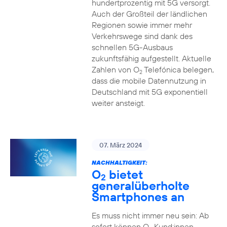
hundertprozentig mit 5G versorgt.
Auch der Großteil der ländlichen
Regionen sowie immer mehr
Verkehrswege sind dank des
schnellen 5G-Ausbaus
zukunftsfähig aufgestellt. Aktuelle
Zahlen von O
Telefónica belegen,
2
dass die mobile Datennutzung in
Deutschland mit 5G exponentiell
weiter ansteigt.
07. März 2024
NACHHALTIGKEIT:
O
bietet
2
generalüberholte
Smartphones an
Es muss nicht immer neu sein: Ab
sofort können O
Kund:innen