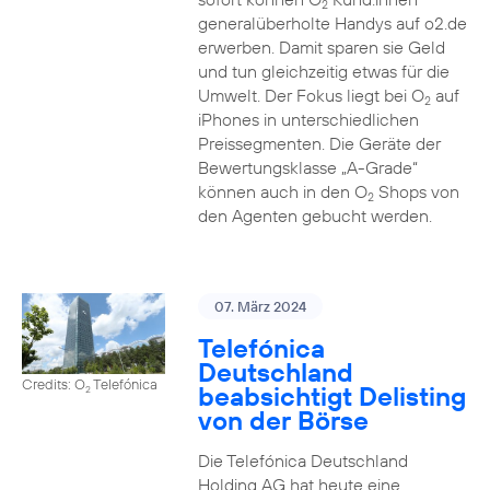
2
generalüberholte Handys auf o2.de
erwerben. Damit sparen sie Geld
und tun gleichzeitig etwas für die
Umwelt. Der Fokus liegt bei O
auf
2
iPhones in unterschiedlichen
Preissegmenten. Die Geräte der
Bewertungsklasse „A-Grade“
können auch in den O
Shops von
2
den Agenten gebucht werden.
07. März 2024
Telefónica
Deutschland
Credits: O
Telefónica
beabsichtigt Delisting
2
von der Börse
Die Telefónica Deutschland
Holding AG hat heute eine