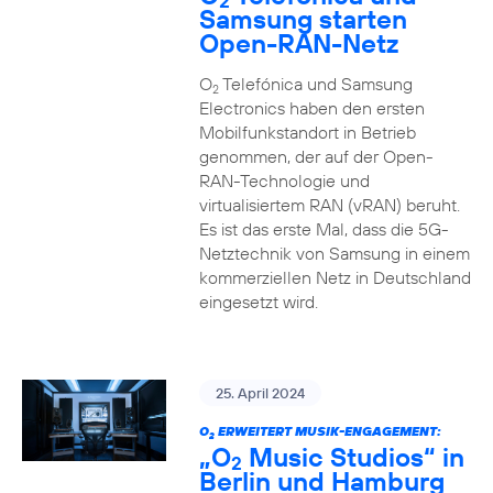
2
Samsung starten
Open-RAN-Netz
O
Telefónica und Samsung
2
Electronics haben den ersten
Mobilfunkstandort in Betrieb
genommen, der auf der Open-
RAN-Technologie und
virtualisiertem RAN (vRAN) beruht.
Es ist das erste Mal, dass die 5G-
Netztechnik von Samsung in einem
kommerziellen Netz in Deutschland
eingesetzt wird.
25. April 2024
O
ERWEITERT MUSIK-ENGAGEMENT:
2
„O
Music Studios“ in
2
Berlin und Hamburg