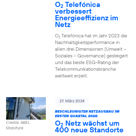
O
Telefónica
2
verbessert
Energieeffizienz im
Netz
O
Telefónica hat im Jahr 2023 die
2
Nachhaltigkeitsperformance in
allen drei Dimensionen (Umwelt –
Soziales – Governance) gesteigert
und das beste ESG-Rating der
Telekommunikationsbranche
weltweit erzielt.
27. März 2024
BESCHLEUNIGTER NETZAUSBAU IM
ERSTEN QUARTAL 2024:
O
Netz wächst um
Credits: ABEL
2
400 neue Standorte
Mobilfunk