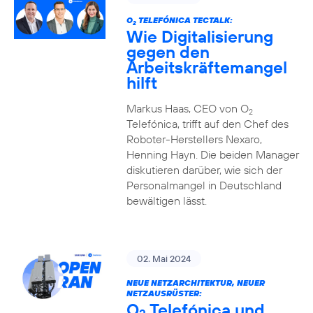
O
TELEFÓNICA TECTALK:
2
Wie Digitalisierung
gegen den
Arbeitskräftemangel
hilft
Markus Haas, CEO von O
2
Telefónica, trifft auf den Chef des
Roboter-Herstellers Nexaro,
Henning Hayn. Die beiden Manager
diskutieren darüber, wie sich der
Personalmangel in Deutschland
bewältigen lässt.
02. Mai 2024
NEUE NETZARCHITEKTUR, NEUER
NETZAUSRÜSTER:
O
Telefónica und