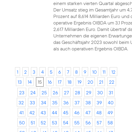
einem starken vierten Quartal abgesch
Der Umsatz stieg im Gesamtjahr um 4,
Prozent auf 8,614 Milliarden Euro und 
operative Ergebnis OIBDA um 3,1 Proze
2,617 Milliarden Euro. Damit übertraf d
Unternehmen die eigenen Erwartunge
das Geschäftsjahr 2023 sowohl beim 
als auch operativen Ergebnis OIBDA.
1
2
3
4
5
6
7
8
9
10
11
12
13
14
15
16
17
18
19
20
21
22
23
24
25
26
27
28
29
30
31
32
33
34
35
36
37
38
39
40
41
42
43
44
45
46
47
48
49
50
51
52
53
54
55
56
57
58