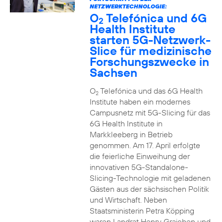
NETZWERKTECHNOLOGIE:
O
Telefónica und 6G
2
Health Institute
starten 5G-Netzwerk-
Slice für medizinische
Forschungszwecke in
Sachsen
O
Telefónica und das 6G Health
2
Institute haben ein modernes
Campusnetz mit 5G-Slicing für das
6G Health Institute in
Markkleeberg in Betrieb
genommen. Am 17. April erfolgte
die feierliche Einweihung der
innovativen 5G-Standalone-
Slicing-Technologie mit geladenen
Gästen aus der sächsischen Politik
und Wirtschaft. Neben
Staatsministerin Petra Köpping
waren Landrat Henry Graichen und