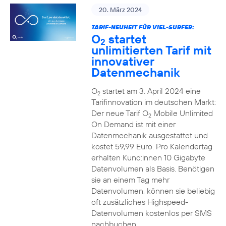
20. März 2024
TARIF-NEUHEIT FÜR VIEL-SURFER:
O
startet
2
unlimitierten Tarif mit
innovativer
Datenmechanik
O
startet am 3. April 2024 eine
2
Tarifinnovation im deutschen Markt:
Der neue Tarif O
Mobile Unlimited
2
On Demand ist mit einer
Datenmechanik ausgestattet und
kostet 59,99 Euro. Pro Kalendertag
erhalten Kund:innen 10 Gigabyte
Datenvolumen als Basis. Benötigen
sie an einem Tag mehr
Datenvolumen, können sie beliebig
oft zusätzliches Highspeed-
Datenvolumen kostenlos per SMS
nachbuchen.