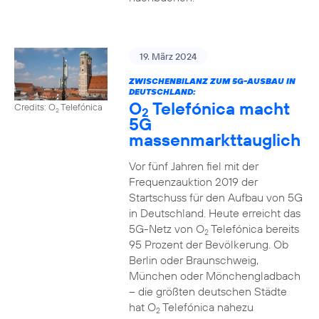
19. März 2024
ZWISCHENBILANZ ZUM 5G-AUSBAU IN
DEUTSCHLAND:
O
Telefónica macht
Credits: O
Telefónica
2
2
5G
massenmarkttauglich
Vor fünf Jahren fiel mit der
Frequenzauktion 2019 der
Startschuss für den Aufbau von 5G
in Deutschland. Heute erreicht das
5G-Netz von O
Telefónica bereits
2
95 Prozent der Bevölkerung. Ob
Berlin oder Braunschweig,
München oder Mönchengladbach
– die größten deutschen Städte
hat O
Telefónica nahezu
2