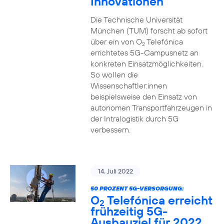
Innovationen
Die Technische Universität
München (TUM) forscht ab sofort
über ein von O
Telefónica
2
errichtetes 5G-Campusnetz an
konkreten Einsatzmöglichkeiten.
So wollen die
Wissenschaftler:innen
beispielsweise den Einsatz von
autonomen Transportfahrzeugen in
der Intralogistik durch 5G
verbessern.
14. Juli 2022
50 PROZENT 5G-VERSORGUNG:
O
Telefónica erreicht
2
frühzeitig 5G-
Ausbauziel für 2022