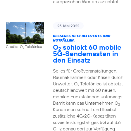
europäischen Werten ausrichtet.
25. Mai 2022
BESSERES NETZ BEI EVENTS UND
NOTFÄLLEN:
O
schickt 60 mobile
Credits: O
Telefónica
2
2
5G-Sendemasten in
den Einsatz
Sei es für Großveranstaltungen,
Baumaßnahmen oder Krisen durch
Unwetter: O
Telefónica ist ab jetzt
2
deutschlandweit mit 60 neuen,
mobilen Funkstationen unterwegs.
Damit kann das Unternehmen O
2
Kund:innen schnell und flexibel
zusätzliche 4G/2G-Kapazitäten
sowie leistungsfähiges 5G auf 3,6
GHz genau dort zur Verfügung