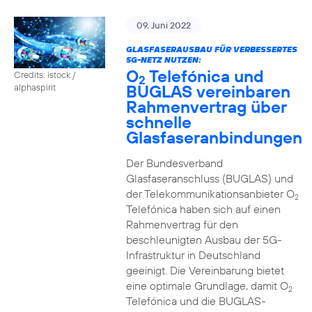
09. Juni 2022
GLASFASERAUSBAU FÜR VERBESSERTES
5G-NETZ NUTZEN:
O
Telefónica und
Credits: istock /
2
BUGLAS vereinbaren
alphaspirit
Rahmenvertrag über
schnelle
Glasfaseranbindungen
Der Bundesverband
Glasfaseranschluss (BUGLAS) und
der Telekommunikationsanbieter O
2
Telefónica haben sich auf einen
Rahmenvertrag für den
beschleunigten Ausbau der 5G-
Infrastruktur in Deutschland
geeinigt. Die Vereinbarung bietet
eine optimale Grundlage, damit O
2
Telefónica und die BUGLAS-