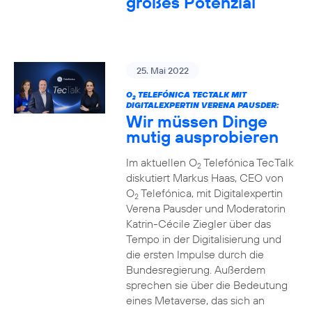
großes Potenzial
25. Mai 2022
O
TELEFÓNICA TECTALK MIT
2
DIGITALEXPERTIN VERENA PAUSDER:
Wir müssen Dinge
mutig ausprobieren
Im aktuellen O
Telefónica TecTalk
2
diskutiert Markus Haas, CEO von
O
Telefónica, mit Digitalexpertin
2
Verena Pausder und Moderatorin
Katrin-Cécile Ziegler über das
Tempo in der Digitalisierung und
die ersten Impulse durch die
Bundesregierung. Außerdem
sprechen sie über die Bedeutung
eines Metaverse, das sich an