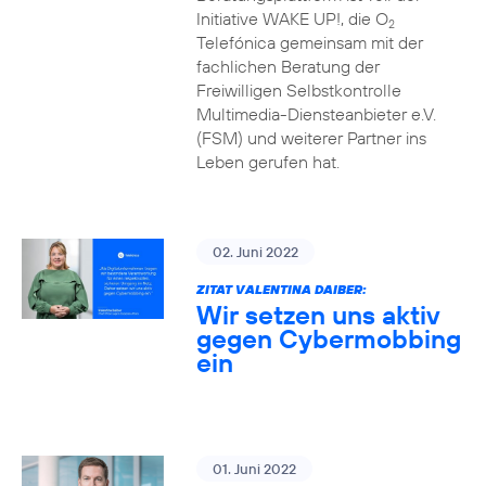
Initiative WAKE UP!, die O
2
Telefónica gemeinsam mit der
fachlichen Beratung der
Freiwilligen Selbstkontrolle
Multimedia-Diensteanbieter e.V.
(FSM) und weiterer Partner ins
Leben gerufen hat.
02. Juni 2022
ZITAT VALENTINA DAIBER:
Wir setzen uns aktiv
gegen Cybermobbing
ein
01. Juni 2022