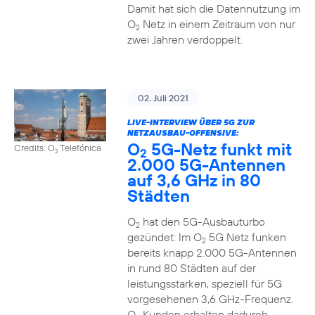
Damit hat sich die Datennutzung im
O
Netz in einem Zeitraum von nur
2
zwei Jahren verdoppelt.
02. Juli 2021
LIVE-INTERVIEW ÜBER 5G ZUR
NETZAUSBAU-OFFENSIVE:
O
5G-Netz funkt mit
Credits: O
Telefónica
2
2
2.000 5G-Antennen
auf 3,6 GHz in 80
Städten
O
hat den 5G-Ausbauturbo
2
gezündet: Im O
5G Netz funken
2
bereits knapp 2.000 5G-Antennen
in rund 80 Städten auf der
leistungsstarken, speziell für 5G
vorgesehenen 3,6 GHz-Frequenz.
O
Kunden erhalten dadurch