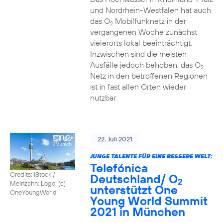
und Nordrhein-Westfalen hat auch
das O
Mobilfunknetz in der
2
vergangenen Woche zunächst
vielerorts lokal beeinträchtigt.
Inzwischen sind die meisten
Ausfälle jedoch behoben, das O
2
Netz in den betroffenen Regionen
ist in fast allen Orten wieder
nutzbar.
22. Juli 2021
JUNGE TALENTE FÜR EINE BESSERE WELT:
Telefónica
Credits: iStock /
Deutschland/ O
2
Meinzahn; Logo: (c)
unterstützt One
OneYoungWorld
Young World Summit
2021 in München