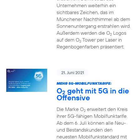
Unternehmen weiterhin ein
sichtbares Zeichen, das im
Münchener Nachthimmel ab dem
Sonnenuntergang erstrahlen wird.
Außerdem werden die O
Logos
2
auf dem O
Tower per Laser in
2
Regenbogenfarben präsentiert.
21. Juni 2021
MEHR 5G-MOBILFUNKTARIFE:
O
geht mit 5G in die
2
Offensive
Die Marke O
erweitert den Kreis
2
ihrer 5G-fähigen Mobilfunktarife.
Ab dem 6. Juli können alle Neu-
und Bestandskunden den
neuesten Mobilfunkstandard mit