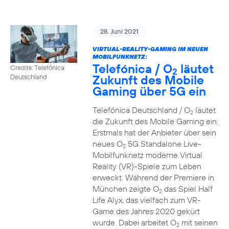
28. Juni 2021
VIRTUAL-REALITY-GAMING IM NEUEN
MOBILFUNKNETZ:
Telefónica / O
läutet
Credits: Telefónica
2
Zukunft des Mobile
Deutschland
Gaming über 5G ein
Telefónica Deutschland / O
läutet
2
die Zukunft des Mobile Gaming ein:
Erstmals hat der Anbieter über sein
neues O
5G Standalone Live-
2
Mobilfunknetz moderne Virtual
Reality (VR)-Spiele zum Leben
erweckt. Während der Premiere in
München zeigte O
das Spiel Half
2
Life Alyx, das vielfach zum VR-
Game des Jahres 2020 gekürt
wurde. Dabei arbeitet O
mit seinen
2