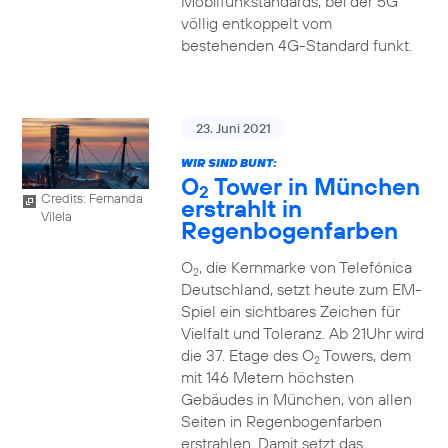
Mobilfunkstandards, bei der 5G
völlig entkoppelt vom
bestehenden 4G-Standard funkt.
23. Juni 2021
WIR SIND BUNT:
O
Tower in München
2
Credits: Fernanda
erstrahlt in
Vilela
Regenbogenfarben
O
, die Kernmarke von Telefónica
2
Deutschland, setzt heute zum EM-
Spiel ein sichtbares Zeichen für
Vielfalt und Toleranz. Ab 21Uhr wird
die 37. Etage des O
Towers, dem
2
mit 146 Metern höchsten
Gebäudes in München, von allen
Seiten in Regenbogenfarben
erstrahlen. Damit setzt das