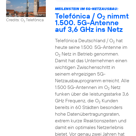
MEILENSTEIN IM 5G-NETZAUSBAU:
Telefónica / O
nimmt
2
Credits: O
Telefónica
1.500. 5G-Antenne
2
auf 3,6 GHz ins Netz
Telefónica Deutschland / O
hat
2
heute seine 1.500. 5G-Antenne im
O
Netz in Betrieb genommen.
2
Damit hat das Unternehmen einen
wichtigen Zwischenschritt in
seinem ehrgeizigen 5G-
Netzausbauprogramm erreicht. Alle
1.500 5G-Antennen im O
Netz
2
funken über die leistungsstarke 3,6
GHz Frequenz, die O
Kunden
2
bereits in 60 Städten besonders
hohe Datenübertragungsraten,
extrem kurze Reaktionszeiten und
damit ein optimales Netzerlebnis
bietet. Vor genau zwei Jahren hat