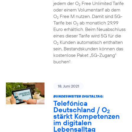
jedem der O
Free Unlimited Tarife
2
oder einem Volumentarif ab dem
O
Free M nutzen. Damit sind 5G-
2
Tarife bei O
ab monatlich 29,99
2
Euro erhältlich. Beim Neuabschluss
eines dieser Tarife wird 5G für die
O
Kunden automatisch enthalten
2
sein, Bestandskunden können das
kostenlose Paket „5G-Zugang“
buchen
.
1
18. Juni 2021
BUNDESWEITER DIGITALTAG:
Telefónica
Deutschland / O
2
stärkt Kompetenzen
im digitalen
Lebensalltag