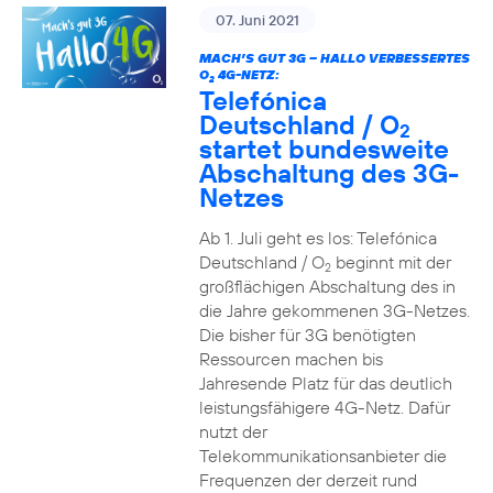
07. Juni 2021
MACH’S GUT 3G – HALLO VERBESSERTES
O
4G-NETZ:
2
Telefónica
Deutschland / O
2
startet bundesweite
Abschaltung des 3G-
Netzes
Ab 1. Juli geht es los: Telefónica
Deutschland / O
beginnt mit der
2
großflächigen Abschaltung des in
die Jahre gekommenen 3G-Netzes.
Die bisher für 3G benötigten
Ressourcen machen bis
Jahresende Platz für das deutlich
leistungsfähigere 4G-Netz. Dafür
nutzt der
Telekommunikationsanbieter die
Frequenzen der derzeit rund