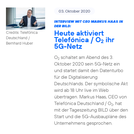
03. Oktober 2020
INTERVIEW MIT CEO MARKUS HAAS IN
DER BILD:
Heute aktiviert
Credits: Telefónica
Telefónica / O
ihr
Deutschland /
2
Bernhard Huber
5G-Netz
O
schaltet am Abend des 3.
2
Oktober 2020 sein 5G-Netz ein
und startet damit den Datenturbo
für die Digitalisierung
Deutschlands. Der symbolische Akt
wird ab 18 Uhr live im Web
übertragen. Markus Haas, CEO von
Telefónica Deutschland / O
, hat
2
mit der Tageszeitung BILD über den
Start und die 5G-Ausbaupläne des
Unternehmens gesprochen.