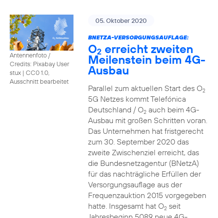
05. Oktober 2020
BNETZA-VERSORGUNGSAUFLAGE:
O
erreicht zweiten
2
Antennenfoto /
Meilenstein beim 4G-
Credits: Pixabay User
Ausbau
stux
|
CC0 1.0,
Ausschnitt bearbeitet
Parallel zum aktuellen Start des O
2
5G Netzes kommt Telefónica
Deutschland / O
auch beim 4G-
2
Ausbau mit großen Schritten voran.
Das Unternehmen hat fristgerecht
zum 30. September 2020 das
zweite Zwischenziel erreicht, das
die Bundesnetzagentur (BNetzA)
für das nachträgliche Erfüllen der
Versorgungsauflage aus der
Frequenzauktion 2015 vorgegeben
hatte. Insgesamt hat O
seit
2
Jahresbeginn 5089 neue 4G-