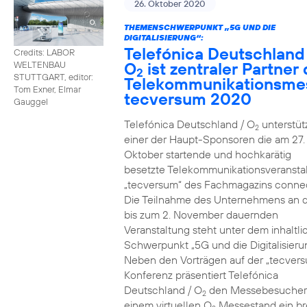
26. Oktober 2020
THEMENSCHWERPUNKT „5G UND DIE
DIGITALISIERUNG“:
Telefónica Deutschland
Credits: LABOR
O
ist zentraler Partner 
WELTENBAU
2
STUTTGART, editor:
Telekommunikationsme
Tom Exner, Elmar
tecversum 2020
Gauggel
Telefónica Deutschland / O
unterstütz
2
einer der Haupt-Sponsoren die am 27.
Oktober startende und hochkarätig
besetzte Telekommunikationsveransta
„tecversum“ des Fachmagazins connec
Die Teilnahme des Unternehmens an 
bis zum 2. November dauernden
Veranstaltung steht unter dem inhaltl
Schwerpunkt „5G und die Digitalisieru
Neben den Vorträgen auf der „tecver
Konferenz präsentiert Telefónica
Deutschland / O
den Messebesucher
2
einem virtuellen O
Messestand ein br