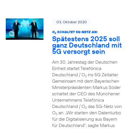
03. Oktober 2020
O
SCHALTET 5G-NETZ AN:
2
Spätestens 2025 soll
ganz Deutschland mit
5G versorgt sein
Am 30. Jahrestag der Deutschen
Einheit startet Telefónica
Deutschland / O
ins 5G Zeitalter.
2
Gemeinsam mit dem Bayerischen
Ministerpräsidenten Markus Söder
schaltet der CEO des Münchener
Unternehmens Telefónica
Deutschland / O
das 5G-Netz von
2
O
an. „Wir starten den Datenturbo
2
für die Digitalisierung aus Bayern
für Deutschland“, sagte Markus