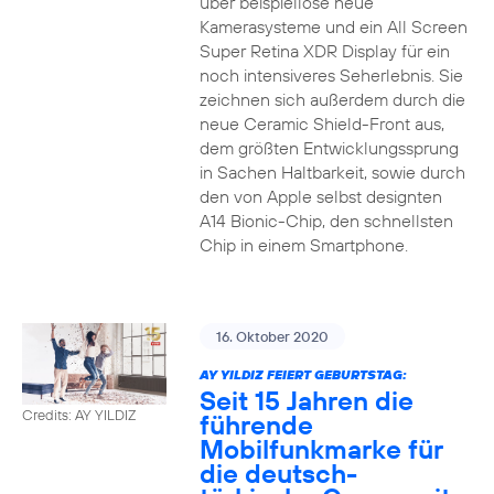
über beispiellose neue
Kamerasysteme und ein All Screen
Super Retina XDR Display für ein
noch intensiveres Seherlebnis. Sie
zeichnen sich außerdem durch die
neue Ceramic Shield-Front aus,
dem größten Entwicklungssprung
in Sachen Haltbarkeit, sowie durch
den von Apple selbst designten
A14 Bionic-Chip, den schnellsten
Chip in einem Smartphone.
16. Oktober 2020
AY YILDIZ FEIERT GEBURTSTAG:
Seit 15 Jahren die
Credits: AY YILDIZ
führende
Mobilfunkmarke für
die deutsch-