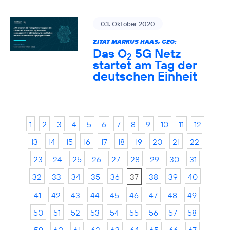
03. Oktober 2020
ZITAT MARKUS HAAS, CEO:
Das O
5G Netz
2
startet am Tag der
deutschen Einheit
1
2
3
4
5
6
7
8
9
10
11
12
13
14
15
16
17
18
19
20
21
22
23
24
25
26
27
28
29
30
31
32
33
34
35
36
37
38
39
40
41
42
43
44
45
46
47
48
49
50
51
52
53
54
55
56
57
58