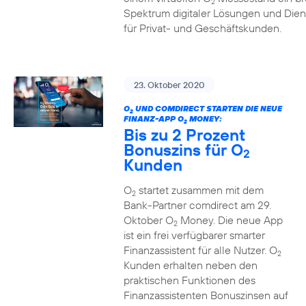
2
Spektrum digitaler Lösungen und Dien
für Privat- und Geschäftskunden.
23. Oktober 2020
O
UND COMDIRECT STARTEN DIE NEUE
2
FINANZ-APP O
MONEY:
2
Bis zu 2 Prozent
Bonuszins für O
2
Kunden
O
startet zusammen mit dem
2
Bank-Partner comdirect am 29.
Oktober O
Money. Die neue App
2
ist ein frei verfügbarer smarter
Finanzassistent für alle Nutzer. O
2
Kunden erhalten neben den
praktischen Funktionen des
Finanzassistenten Bonuszinsen auf