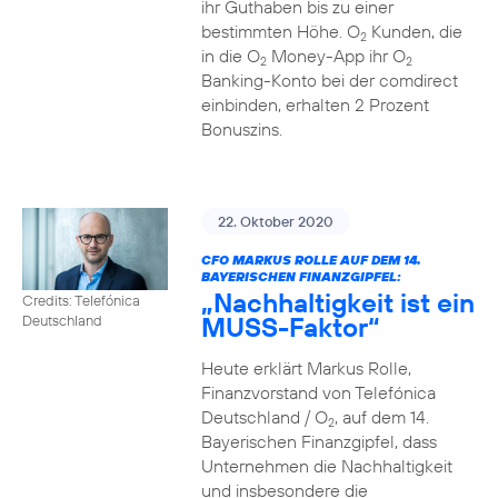
ihr Guthaben bis zu einer
bestimmten Höhe. O
Kunden, die
2
in die O
Money-App ihr O
2
2
Banking-Konto bei der comdirect
einbinden, erhalten 2 Prozent
Bonuszins.
22. Oktober 2020
CFO MARKUS ROLLE AUF DEM 14.
BAYERISCHEN FINANZGIPFEL:
„Nachhaltigkeit ist ein
Credits: Telefónica
MUSS-Faktor“
Deutschland
Heute erklärt Markus Rolle,
Finanzvorstand von Telefónica
Deutschland / O
, auf dem 14.
2
Bayerischen Finanzgipfel, dass
Unternehmen die Nachhaltigkeit
und insbesondere die