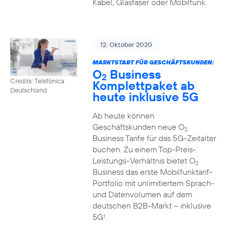
Kabel, Glasfaser oder Mobilfunk.
12. Oktober 2020
MARKTSTART FÜR GESCHÄFTSKUNDEN:
O
Business
2
Credits: Telefónica
Komplettpaket ab
Deutschland
heute inklusive 5G
Ab heute können
Geschäftskunden neue O
2
Business Tarife für das 5G-Zeitalter
buchen. Zu einem Top-Preis-
Leistungs-Verhältnis bietet O
2
Business das erste Mobilfunktarif-
Portfolio mit unlimitiertem Sprach-
und Datenvolumen auf dem
deutschen B2B-Markt – inklusive
5G
.
1