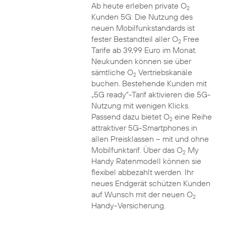
Ab heute erleben private O
2
Kunden 5G: Die Nutzung des
neuen Mobilfunkstandards ist
fester Bestandteil aller O
Free
2
Tarife ab 39,99 Euro im Monat.
Neukunden können sie über
sämtliche O
Vertriebskanäle
2
buchen. Bestehende Kunden mit
„5G ready“-Tarif aktivieren die 5G-
Nutzung mit wenigen Klicks.
Passend dazu bietet O
eine Reihe
2
attraktiver 5G-Smartphones in
allen Preisklassen – mit und ohne
Mobilfunktarif. Über das O
My
2
Handy Ratenmodell können sie
flexibel abbezahlt werden. Ihr
neues Endgerät schützen Kunden
auf Wunsch mit der neuen O
2
Handy-Versicherung.