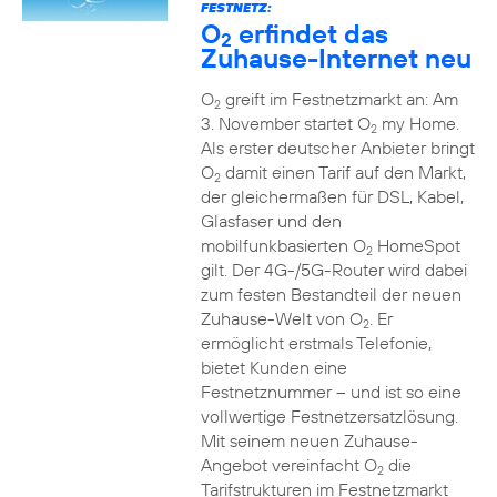
FESTNETZ:
O
erfindet das
2
Zuhause-Internet neu
O
greift im Festnetzmarkt an: Am
2
3. November startet O
my Home.
2
Als erster deutscher Anbieter bringt
O
damit einen Tarif auf den Markt,
2
der gleichermaßen für DSL, Kabel,
Glasfaser und den
mobilfunkbasierten O
HomeSpot
2
gilt. Der 4G-/5G-Router wird dabei
zum festen Bestandteil der neuen
Zuhause-Welt von O
. Er
2
ermöglicht erstmals Telefonie,
bietet Kunden eine
Festnetznummer – und ist so eine
vollwertige Festnetzersatzlösung.
Mit seinem neuen Zuhause-
Angebot vereinfacht O
die
2
Tarifstrukturen im Festnetzmarkt