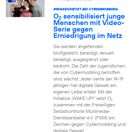
#WAKEUPJETZT BEI CYBERMOBBING:
O
sensibilisiert junge
2
Menschen mit Video-
Serie gegen
Erniedrigung im Netz
Sie werden angefeindet,
bloßgestellt, beleidigt, sexuell
belästigt, ausgegrenzt oder
bedroht: Die Zahl der Jugendlichen,
die von Cybermobbing betroffen
sind, wächst: Jeder vierte der 14-19
jährigen hat digitale Gewalt am
eigenen Leibe erlebt. Mit der
Initiative „WAKE UP!“ setzt O
2
zusammen mit der Freiwilligen
Selbstkontrolle Multimedia-
Diensteanbieter e.V. (FSM) ein
Zeichen gegen Cybermobbing und
digitale Gewalt.