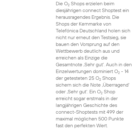
Die O
Shops erzielen beim
2
diesjährigen connect Shoptest ein
herausragendes Ergebnis. Die
Shops der Kernmarke von
Telefónica Deutschland holen sich
nicht nur erneut den Testsieg, sie
bauen den Vorsprung auf den
Wettbewerb deutlich aus und
erreichen als Einzige die
Gesamtnote ‚Sehr gut‘. Auch in den
Einzelwertungen dominiert O
- 14
2
der getesteten 25 O
Shops
2
sichern sich die Note ‚Überragend‘
oder ‚Sehr gut‘. Ein O
Shop
2
erreicht sogar erstmals in der
langjährigen Geschichte des
connect-Shoptests mit 499 der
maximal möglichen 500 Punkte
fast den perfekten Wert.