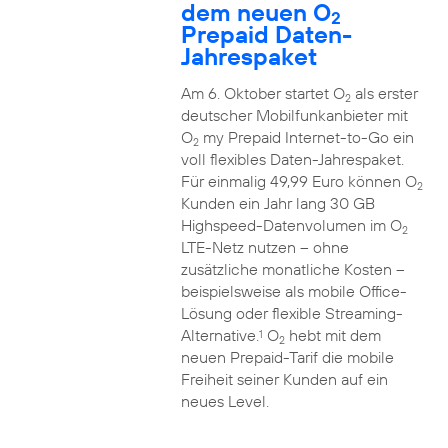
dem neuen O
2
Prepaid Daten-
Jahrespaket
Am 6. Oktober startet O
als erster
2
deutscher Mobilfunkanbieter mit
O
my Prepaid Internet-to-Go ein
2
voll flexibles Daten-Jahrespaket.
Für einmalig 49,99 Euro können O
2
Kunden ein Jahr lang 30 GB
Highspeed-Datenvolumen im O
2
LTE-Netz nutzen – ohne
zusätzliche monatliche Kosten –
beispielsweise als mobile Office-
Lösung oder flexible Streaming-
Alternative.
O
hebt mit dem
1
2
neuen Prepaid-Tarif die mobile
Freiheit seiner Kunden auf ein
neues Level.