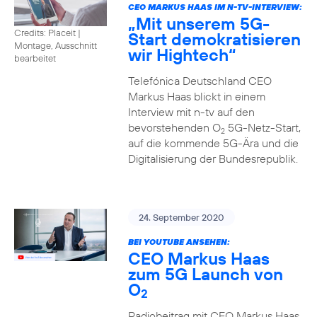
CEO MARKUS HAAS IM N-TV-INTERVIEW:
„Mit unserem 5G-
Credits: Placeit
|
Start demokratisieren
Montage, Ausschnitt
wir Hightech“
bearbeitet
Telefónica Deutschland CEO
Markus Haas blickt in einem
Interview mit n-tv auf den
bevorstehenden O
5G-Netz-Start,
2
auf die kommende 5G-Ära und die
Digitalisierung der Bundesrepublik.
24. September 2020
BEI YOUTUBE ANSEHEN:
CEO Markus Haas
zum 5G Launch von
O
2
Radiobeitrag mit CEO Markus Haas