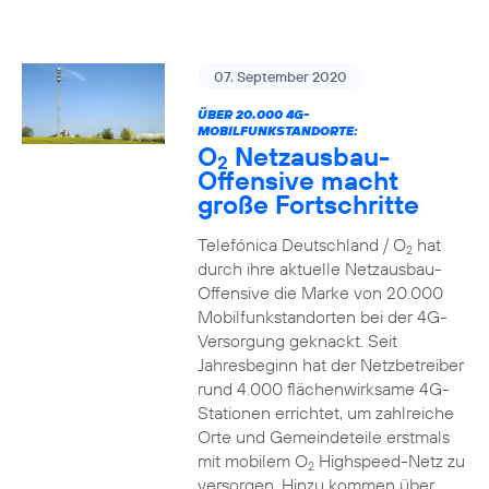
07. September 2020
ÜBER 20.000 4G-
MOBILFUNKSTANDORTE:
O
Netzausbau-
2
Offensive macht
große Fortschritte
Telefónica Deutschland / O
hat
2
durch ihre aktuelle Netzausbau-
Offensive die Marke von 20.000
Mobilfunkstandorten bei der 4G-
Versorgung geknackt. Seit
Jahresbeginn hat der Netzbetreiber
rund 4.000 flächenwirksame 4G-
Stationen errichtet, um zahlreiche
Orte und Gemeindeteile erstmals
mit mobilem O
Highspeed-Netz zu
2
versorgen. Hinzu kommen über