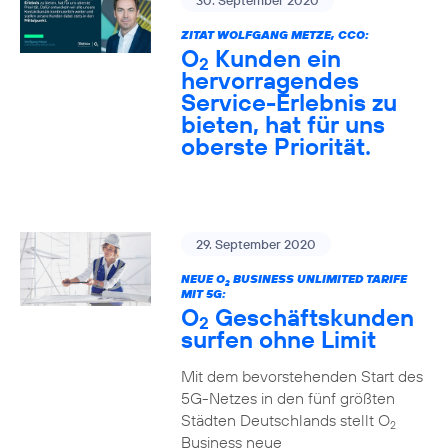
30. September 2020
ZITAT WOLFGANG METZE, CCO:
O
Kunden ein
2
hervorragendes
Service-Erlebnis zu
bieten, hat für uns
oberste Priorität.
29. September 2020
NEUE O
BUSINESS UNLIMITED TARIFE
2
MIT 5G:
O
Geschäftskunden
2
surfen ohne Limit
Mit dem bevorstehenden Start des
5G-Netzes in den fünf größten
Städten Deutschlands stellt O
2
Business neue