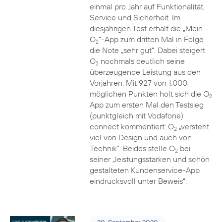
einmal pro Jahr auf Funktionalität,
Service und Sicherheit. Im
diesjährigen Test erhält die „Mein
O
“-App zum dritten Mal in Folge
2
die Note „sehr gut“. Dabei steigert
O
nochmals deutlich seine
2
überzeugende Leistung aus den
Vorjahren: Mit 927 von 1.000
möglichen Punkten holt sich die O
2
App zum ersten Mal den Testsieg
(punktgleich mit Vodafone).
connect kommentiert: O
„versteht
2
viel von Design und auch von
Technik“. Beides stelle O
bei
2
seiner „leistungsstarken und schön
gestalteten Kundenservice-App
eindrucksvoll unter Beweis“.