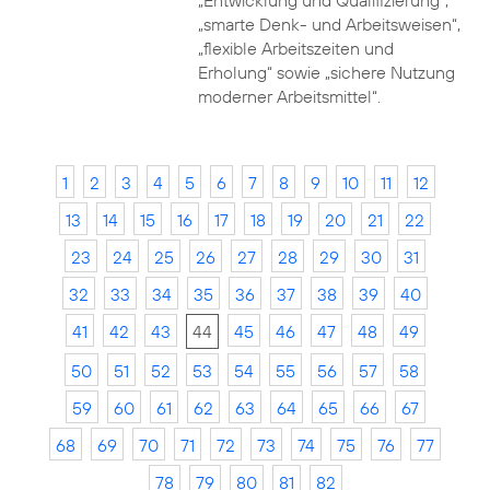
„Entwicklung und Qualifizierung“,
„smarte Denk- und Arbeitsweisen“,
„flexible Arbeitszeiten und
Erholung“ sowie „sichere Nutzung
moderner Arbeitsmittel“.
1
2
3
4
5
6
7
8
9
10
11
12
13
14
15
16
17
18
19
20
21
22
23
24
25
26
27
28
29
30
31
32
33
34
35
36
37
38
39
40
41
42
43
44
45
46
47
48
49
50
51
52
53
54
55
56
57
58
59
60
61
62
63
64
65
66
67
68
69
70
71
72
73
74
75
76
77
78
79
80
81
82