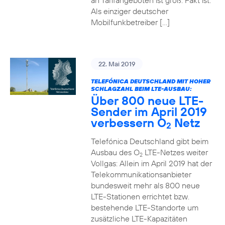
an Tarifangeboten ist groß. Fakt ist:
Als einziger deutscher
Mobilfunkbetreiber […]
22. Mai 2019
TELEFÓNICA DEUTSCHLAND MIT HOHER
SCHLAGZAHL BEIM LTE-AUSBAU:
Über 800 neue LTE-
Sender im April 2019
verbessern O
Netz
2
Telefónica Deutschland gibt beim
Ausbau des O
LTE-Netzes weiter
2
Vollgas: Allein im April 2019 hat der
Telekommunikationsanbieter
bundesweit mehr als 800 neue
LTE-Stationen errichtet bzw.
bestehende LTE-Standorte um
zusätzliche LTE-Kapazitäten