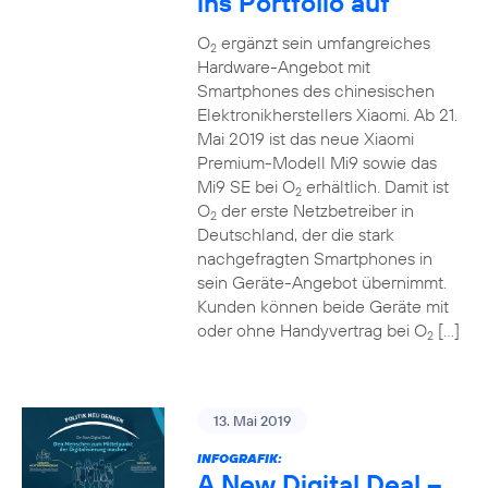
ins Portfolio auf
O
ergänzt sein umfangreiches
2
Hardware-Angebot mit
Smartphones des chinesischen
Elektronikherstellers Xiaomi. Ab 21.
Mai 2019 ist das neue Xiaomi
Premium-Modell Mi9 sowie das
Mi9 SE bei O
erhältlich. Damit ist
2
O
der erste Netzbetreiber in
2
Deutschland, der die stark
nachgefragten Smartphones in
sein Geräte-Angebot übernimmt.
Kunden können beide Geräte mit
oder ohne Handyvertrag bei O
[…]
2
13. Mai 2019
INFOGRAFIK:
A New Digital Deal –