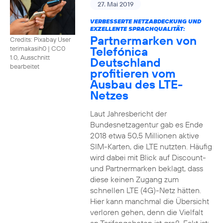
27. Mai 2019
VERBESSERTE NETZABDECKUNG UND
EXZELLENTE SPRACHQUALITÄT:
Partnermarken von
Credits: Pixabay User
Telefónica
terimakasih0
|
CC0
1.0, Ausschnitt
Deutschland
bearbeitet
profitieren vom
Ausbau des LTE-
Netzes
Laut Jahresbericht der
Bundesnetzagentur gab es Ende
2018 etwa 50,5 Millionen aktive
SIM-Karten, die LTE nutzten. Häufig
wird dabei mit Blick auf Discount-
und Partnermarken beklagt, dass
diese keinen Zugang zum
schnellen LTE (4G)-Netz hätten.
Hier kann manchmal die Übersicht
verloren gehen, denn die Vielfalt