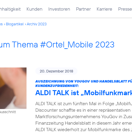
haltigkeit
Kunden
Investoren
Partner
Karriere
Presse
ws
Blogartikel
Archiv 2023
 zum Thema #Ortel_Mobile 2023
20. Dezember 2018
AUSZEICHNUNG VON YOUGOV UND HANDELSBLATT FÜR
KUNDENZUFRIEDENHEIT:
ALDI TALK ist „Mobilfunkmar
ALDI TALK ist zum fünften Mal in Folge „Mobilf
Discounter schaffte es in einer repräsentativ
usschnitt
Marktforschungsunternehmens YouGov in Zusam
Finanzzeitung Handelsblatt in diesem Jahr erneut
ALDI TALK wiederholt zur Mobilfunkmarke des J