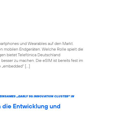
martphones und Wearables auf den Markt.
ten mobilen Endgeräten. Welche Rolle spielt die
gen bietet Telefónica Deutschland
 besser zu machen. Die eSIM ist bereits fest im
he „embedded“ […]
INSAMES „EARLY 5G INNOVATION CLUSTER“ IN
 die Entwicklung und