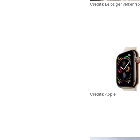
Credits: Leipziger Verkehrsb
Credits: Apple