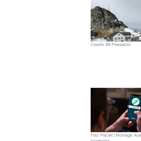
Credits: BR Pressebild
Foto: Placeit
|
Montage, Aus
bearbeitet