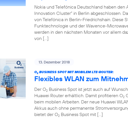
Nokia und Telefónica Deutschland haben den 
Innovation Cluster” in Berlin abgeschlossen. D
von Telefónica in Berlin-Friedrichshain. Diese 
Funktechnologie und der Wavence-Microwave-T
werden in den nächsten Monaten vor allem da
von […]
13. Dezember 2018
O
BUSINESS SPOT MIT MOBILEM LTE-ROUTER:
2
Flexibles WLAN zum Mitnehm
Der O
Business Spot ist jetzt auch auf Wuns
2
Huawei Router erhältlich. Damit profitieren O
G
2
beim mobilen Arbeiten. Der neue Huawei WLAN-R
Akkus auch ohne permanente Stromversorgung 
bietet der O
Business Spot mit […]
2