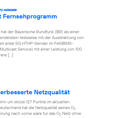
P)-SENDER:
et Fernsehprogramm
at der Bayerische Rundfunk (BR) als einer
ndelstein testweise mit der Ausstrahlung von
tweit erste 5G HTHP-Sender im FeMBMS-
ulticast Service) mit einer Leistung von 100
rere […]
verbesserte Netzqualität
inn um stolze 127 Punkte im aktuellen
eutschland hat die Netzqualität seines O
2
Sprung nach vorne wäre für das O
Netz ohne
2