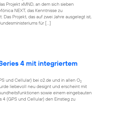
das Projekt xMND, an dem sich sieben
lefónica NEXT, das Kenntnisse zu
as Projekt, das auf zwei Jahre ausgelegt ist,
undesministeriums für […]
eries 4 mit integriertem
S und Cellular) bei o2.de und in allen O
2
urde liebevoll neu designt und erscheint mit
esundheitsfunktionen sowie einem eingebauten
4 (GPS und Cellular) den Einstieg zu