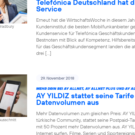
Telefónica Deutschland hat 
Service
Erneut hat die WirtschaftsWoche in diesem Ja
Kundeninstitut die besten Mobilfunkanbieter g
Bradbury
Kundenservice für Telefónica Geschäftskunden
Bestnoten mit Blick auf Kompetenz, Hilfsbereit
für das Geschäftskundensegment landen die at
drei […]
29. November 2018
MEHR DRIN BEI AY ALLNET, AY ALLNET PLUS UND AY A
AY YILDIZ stattet seine Tarif
Datenvolumen aus
Mehr Datenvolumen zum gleichen Preis: AY YIL
türkische Community, stattet seine Postpaid-Tar
usschnitt
mit 50 Prozent mehr Datenvolumen aus. AY YI
Internet surfen, Filme, Serien und Sportereig