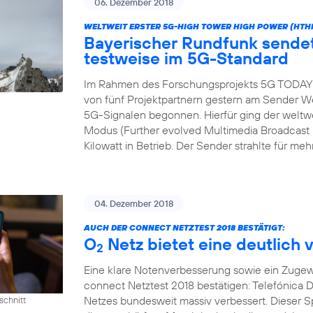
06. Dezember 2018
WELTWEIT ERSTER 5G-HIGH TOWER HIGH POWER (HTH
Bayerischer Rundfunk send
testweise im 5G-Standard
Im Rahmen des Forschungsprojekts 5G TODAY h
von fünf Projektpartnern gestern am Sender We
5G-Signalen begonnen. Hierfür ging der wel
Modus (Further evolved Multimedia Broadcast M
Kilowatt in Betrieb. Der Sender strahlte für meh
04. Dezember 2018
AUCH DER CONNECT NETZTEST 2018 BESTÄTIGT:
O
Netz bietet eine deutlich 
2
Eine klare Notenverbesserung sowie ein Zugew
connect Netztest 2018 bestätigen: Telefónica D
Netzes bundesweit massiv verbessert. Dieser 
schnitt