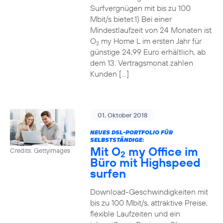
Surfvergnügen mit bis zu 100
Mbit/s bietet.1) Bei einer
Mindestlaufzeit von 24 Monaten ist
O
my Home L im ersten Jahr für
2
günstige 24,99 Euro erhältlich, ab
dem 13. Vertragsmonat zahlen
Kunden […]
01. Oktober 2018
NEUES DSL-PORTFOLIO FÜR
SELBSTSTÄNDIGE:
Mit O
my Office im
Credits: Gettyimages
2
Büro mit Highspeed
surfen
Download-Geschwindigkeiten mit
bis zu 100 Mbit/s, attraktive Preise,
flexible Laufzeiten und ein