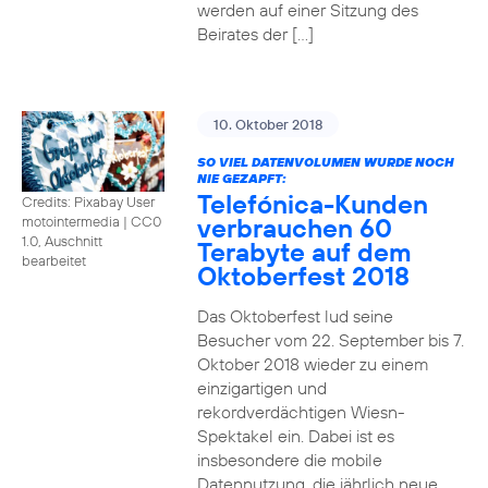
werden auf einer Sitzung des
Beirates der […]
10. Oktober 2018
SO VIEL DATENVOLUMEN WURDE NOCH
NIE GEZAPFT:
Telefónica-Kunden
Credits: Pixabay User
verbrauchen 60
motointermedia
|
CC0
1.0, Auschnitt
Terabyte auf dem
bearbeitet
Oktoberfest 2018
Das Oktoberfest lud seine
Besucher vom 22. September bis 7.
Oktober 2018 wieder zu einem
einzigartigen und
rekordverdächtigen Wiesn-
Spektakel ein. Dabei ist es
insbesondere die mobile
Datennutzung, die jährlich neue