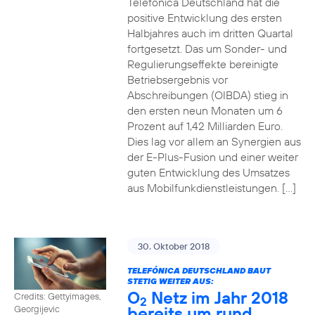
Telefónica Deutschland hat die
positive Entwicklung des ersten
Halbjahres auch im dritten Quartal
fortgesetzt. Das um Sonder- und
Regulierungseffekte bereinigte
Betriebsergebnis vor
Abschreibungen (OIBDA) stieg in
den ersten neun Monaten um 6
Prozent auf 1,42 Milliarden Euro.
Dies lag vor allem an Synergien aus
der E-Plus-Fusion und einer weiter
guten Entwicklung des Umsatzes
aus Mobilfunkdienstleistungen. […]
30. Oktober 2018
TELEFÓNICA DEUTSCHLAND BAUT
STETIG WEITER AUS:
O
Netz im Jahr 2018
Credits: Gettyimages,
2
bereits um rund
Georgijevic