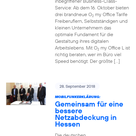
inbegriffener Business-Class-
Service: Ab dem 16. Oktober bieten
drei brandneue O
my Office Tarife
2
Freiberuflern, Selbstständigen und
kleinen Unternehmern das
optimale Fundament für die
Gestaltung ihres digitalen
Arbeitslebens. Mit O
my Office L ist
2
richtig beraten, wer im Büro viel
Speed benötigt. Der größte […]
28. September 2018
MOBILFUNKERKLÄRUNG:
Gemeinsam für eine
bessere
Netzabdeckung in
Hessen
Die deutschen