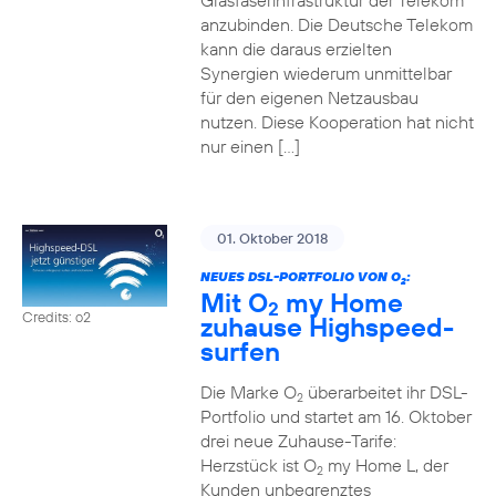
Glasfaserinfrastruktur der Telekom
anzubinden. Die Deutsche Telekom
kann die daraus erzielten
Synergien wiederum unmittelbar
für den eigenen Netzausbau
nutzen. Diese Kooperation hat nicht
nur einen […]
01. Oktober 2018
NEUES DSL-PORTFOLIO VON O
:
2
Mit O
my Home
2
Credits: o2
zuhause Highspeed-
surfen
Die Marke O
überarbeitet ihr DSL-
2
Portfolio und startet am 16. Oktober
drei neue Zuhause-Tarife:
Herzstück ist O
my Home L, der
2
Kunden unbegrenztes