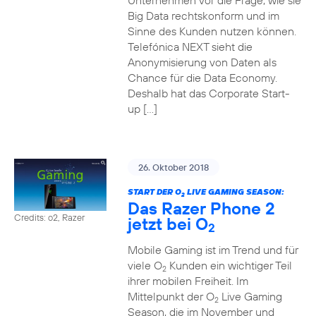
Unternehmen vor die Frage, wie sie
Big Data rechtskonform und im
Sinne des Kunden nutzen können.
Telefónica NEXT sieht die
Anonymisierung von Daten als
Chance für die Data Economy.
Deshalb hat das Corporate Start-
up […]
26. Oktober 2018
START DER O
LIVE GAMING SEASON:
2
Das Razer Phone 2
Credits: o2, Razer
jetzt bei O
2
Mobile Gaming ist im Trend und für
viele O
Kunden ein wichtiger Teil
2
ihrer mobilen Freiheit. Im
Mittelpunkt der O
Live Gaming
2
Season, die im November und