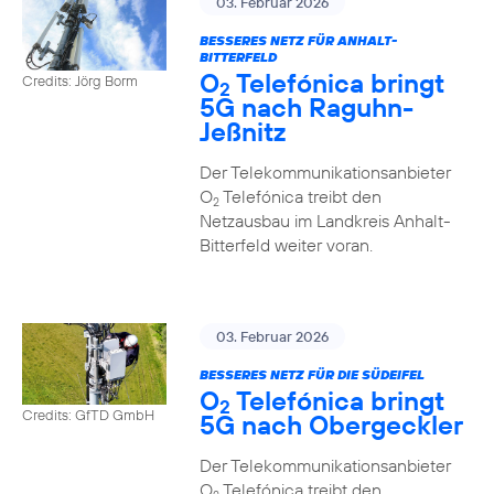
03. Februar 2026
BESSERES NETZ FÜR ANHALT-
BITTERFELD
O
Telefónica bringt
Credits: Jörg Borm
2
5G nach Raguhn-
Jeßnitz
Der Telekommunikationsanbieter
O
Telefónica treibt den
2
Netzausbau im Landkreis Anhalt-
Bitterfeld weiter voran.
03. Februar 2026
BESSERES NETZ FÜR DIE SÜDEIFEL
O
Telefónica bringt
2
Credits: GfTD GmbH
5G nach Obergeckler
Der Telekommunikationsanbieter
O
Telefónica treibt den