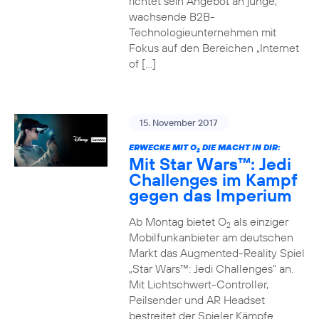
richtet sein Angebot an junge,
wachsende B2B-
Technologieunternehmen mit
Fokus auf den Bereichen „Internet
of […]
15. November 2017
ERWECKE MIT O
DIE MACHT IN DIR:
2
Mit Star Wars™: Jedi
Challenges im Kampf
gegen das Imperium
Ab Montag bietet O
als einziger
2
Mobilfunkanbieter am deutschen
Markt das Augmented-Reality Spiel
„Star Wars™: Jedi Challenges“ an.
Mit Lichtschwert-Controller,
Peilsender und AR Headset
bestreitet der Spieler Kämpfe