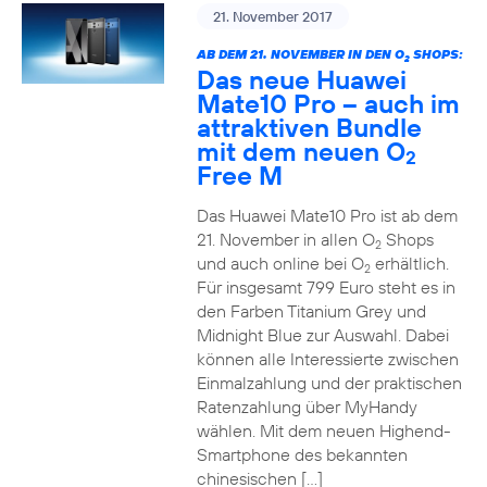
21. November 2017
AB DEM 21. NOVEMBER IN DEN O
SHOPS:
2
Das neue Huawei
Mate10 Pro – auch im
attraktiven Bundle
mit dem neuen O
2
Free M
Das Huawei Mate10 Pro ist ab dem
21. November in allen O
Shops
2
und auch online bei O
erhältlich.
2
Für insgesamt 799 Euro steht es in
den Farben Titanium Grey und
Midnight Blue zur Auswahl. Dabei
können alle Interessierte zwischen
Einmalzahlung und der praktischen
Ratenzahlung über MyHandy
wählen. Mit dem neuen Highend-
Smartphone des bekannten
chinesischen […]