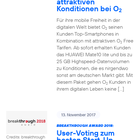
attraktiven
Konditionen bei O
2
Für ihre mobile Freiheit in der
digitalen Welt bietet O
seinen
2
Kunden Top-Smartphones in
Kombination mit attraktiven O
Free
2
Tarifen. Ab sofort erhalten Kunden
das HUAWEI Mate10 lite und bis zu
25 GB Highspeed-Datenvolumen
zu Konditionen, die es nirgendwo
sonst am deutschen Markt gibt. Mit
diesem Paket gehen O
Kunden in
2
ihrem digitalen Leben keine […]
13. November 2017
BREAKTHROUGH AWARD 2018:
User-Voting zum
Credits: breakthrough
besten Start-Up-