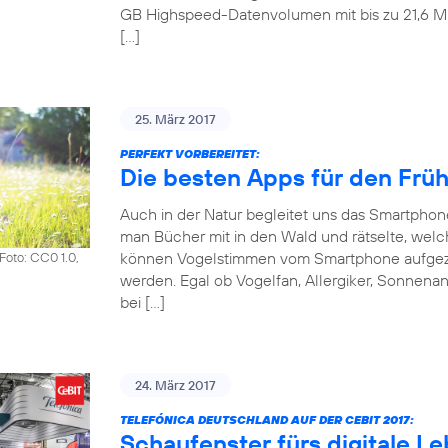
GB Highspeed-Datenvolumen mit bis zu 21,6 Mbit
[…]
25. März 2017
PERFEKT VORBEREITET:
Die besten Apps für den Frü
Auch in der Natur begleitet uns das Smartpho
man Bücher mit in den Wald und rätselte, welch
können Vogelstimmen vom Smartphone aufgezeic
Foto: CC0 1.0,
werden. Egal ob Vogelfan, Allergiker, Sonnena
bei […]
24. März 2017
TELEFÓNICA DEUTSCHLAND AUF DER CEBIT 2017:
Schaufenster fürs digitale L