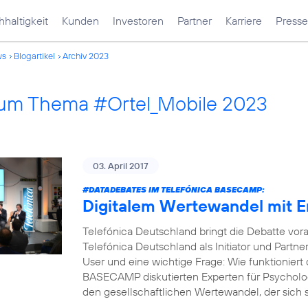
haltigkeit
Kunden
Investoren
Partner
Karriere
Presse
ws
Blogartikel
Archiv 2023
 zum Thema #Ortel_Mobile 2023
03. April 2017
#DATADEBATES
IM TELEFÓNICA BASECAMP:
Digitalem Wertewandel mit 
Telefónica Deutschland bringt die Debatte vor
Telefónica Deutschland als Initiator und Part
User und eine wichtige Frage: Wie funktioniert 
BASECAMP diskutierten Experten für Psycholog
den gesellschaftlichen Wertewandel, der sich s