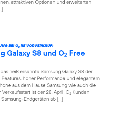
nen, attraktiven Optionen und erweiterten
…]
UNG BEI O
IM VORVERKAUF:
2
g Galaxy S8 und O
Free
2
das heiß ersehnte Samsung Galaxy S8 der
en Features, hoher Performance und elegantem
hone aus dem Hause Samsung wie auch die
 Verkaufsstart ist der 28. April. O
Kunden
2
n Samsung-Endgeräten ab […]