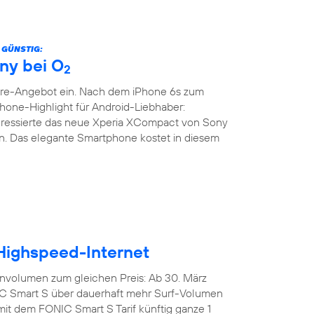
 GÜNSTIG:
ny bei O
2
are-Angebot ein. Nach dem iPhone 6s zum
phone-Highlight für Android-Liebhaber:
teressierte das neue Xperia XCompact von Sony
. Das elegante Smartphone kostet in diesem
 Highspeed-Internet
nvolumen zum gleichen Preis: Ab 30. März
IC Smart S über dauerhaft mehr Surf-Volumen
mit dem FONIC Smart S Tarif künftig ganze 1