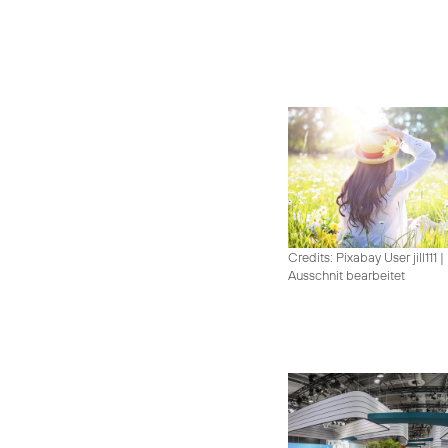
Credits: Pixabay User jill111
|
Ausschnit bearbeitet