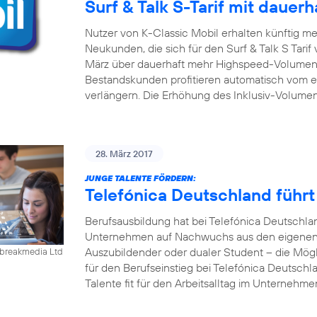
Surf & Talk S-Tarif mit daue
Nutzer von K-Classic Mobil erhalten künftig m
Neukunden, die sich für den Surf & Talk S Tari
März über dauerhaft mehr Highspeed-Volumen 
Bestandskunden profitieren automatisch vom er
verlängern. Die Erhöhung des Inklusiv-Volumen
28. März 2017
JUNGE TALENTE FÖRDERN:
Telefónica Deutschland führ
Berufsausbildung hat bei Telefónica Deutschla
Unternehmen auf Nachwuchs aus den eigenen R
Auszubildender oder dualer Student – die Mögl
ebreakmedia Ltd
für den Berufseinstieg bei Telefónica Deutschla
Talente fit für den Arbeitsalltag im Unternehm