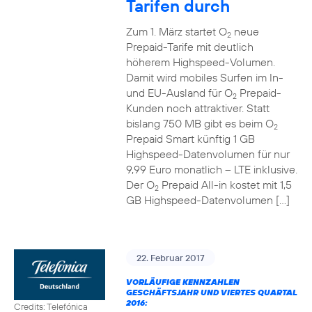
Tarifen durch
Zum 1. März startet O
neue
2
Prepaid-Tarife mit deutlich
höherem Highspeed-Volumen.
Damit wird mobiles Surfen im In-
und EU-Ausland für O
Prepaid-
2
Kunden noch attraktiver. Statt
bislang 750 MB gibt es beim O
2
Prepaid Smart künftig 1 GB
Highspeed-Datenvolumen für nur
9,99 Euro monatlich – LTE inklusive.
Der O
Prepaid All-in kostet mit 1,5
2
GB Highspeed-Datenvolumen […]
22. Februar 2017
VORLÄUFIGE KENNZAHLEN
GESCHÄFTSJAHR UND VIERTES QUARTAL
2016:
Credits: Telefónica