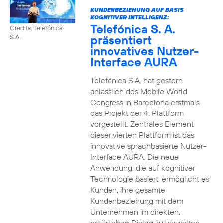
KUNDENBEZIEHUNG AUF BASIS
KOGNITIVER INTELLIGENZ:
Telefónica S. A.
Credits: Telefónica
präsentiert
S.A.
innovatives Nutzer-
Interface AURA
Telefónica S.A. hat gestern
anlässlich des Mobile World
Congress in Barcelona erstmals
das Projekt der 4. Plattform
vorgestellt. Zentrales Element
dieser vierten Plattform ist das
innovative sprachbasierte Nutzer-
Interface AURA. Die neue
Anwendung, die auf kognitiver
Technologie basiert, ermöglicht es
Kunden, ihre gesamte
Kundenbeziehung mit dem
Unternehmen im direkten,
natürlichen Dialog zu verwalten.