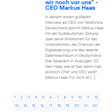
wir noch vor uns“ -
CEO Markus Haas
In seinem ersten größeren
Interview als CEO von Telefónica
Deutschland spricht Markus Haas
mit der Süddeutschen Zeitung
über seine Ambitionen für das
Unternehmen, die Chancen der
Digitalisierung und das rasante
Datenwachstum in Deutschland.
Das Gespräch in Auszügen. SZ:
Herr Haas, wie ist das, wenn man
plötzlich Chef und CEO wird?
Markus Haas: Für mich ist […]
1
2
3
4
5
6
7
8
9
10
11
12
13
14
15
16
17
18
19
20
21
22