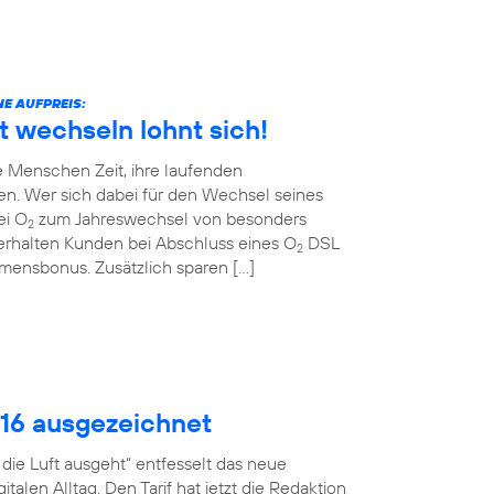
E AUFPREIS:
t wechseln lohnt sich!
 Menschen Zeit, ihre laufenden
en. Wer sich dabei für den Wechsel seines
ei O
zum Jahreswechsel von besonders
2
erhalten Kunden bei Abschluss eines O
DSL
2
ommensbonus. Zusätzlich sparen […]
016 ausgezeichnet
ie Luft ausgeht“ entfesselt das neue
talen Alltag. Den Tarif hat jetzt die Redaktion