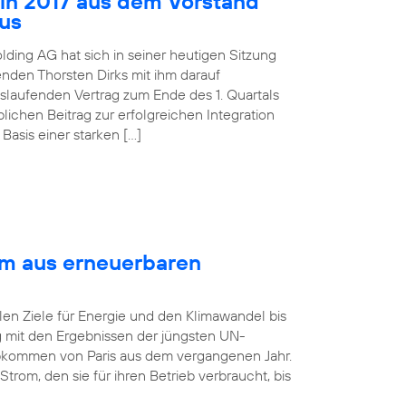
 in 2017 aus dem Vorstand
aus
lding AG hat sich in seiner heutigen Sitzung
nden Thorsten Dirks mit ihm darauf
slaufenden Vertrag zum Ende des 1. Quartals
ichen Beitrag zur erfolgreichen Integration
asis einer starken […]
om aus erneuerbaren
len Ziele für Energie und den Klimawandel bis
ng mit den Ergebnissen der jüngsten UN-
bkommen von Paris aus dem vergangenen Jahr.
rom, den sie für ihren Betrieb verbraucht, bis