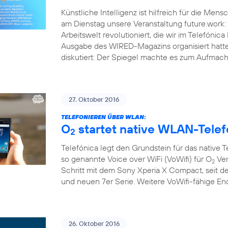
Künstliche Intelligenz ist hilfreich für die Men
am Dienstag unsere Veranstaltung future.work: 
Arbeitswelt revolutioniert, die wir im Telef
Ausgabe des WIRED-Magazins organisiert hatt
diskutiert: Der Spiegel machte es zum Aufmache
27. Oktober 2016
TELEFONIEREN ÜBER WLAN:
O
startet native WLAN-Telef
2
Telefónica legt den Grundstein für das native 
so genannte Voice over WiFi (VoWifi) für O
Ver
2
Schritt mit dem Sony Xperia X Compact, seit d
und neuen 7er Serie. Weitere VoWifi-fähige E
26. Oktober 2016