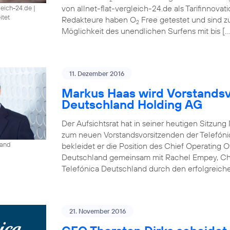
von allnet-flat-vergleich-24.de als Tarifinnova
gleich-24.de
|
itet
Redakteure haben O
Free getestet und sind 
2
Möglichkeit des unendlichen Surfens mit bis […
11. Dezember 2016
Markus Haas wird Vorstandsv
Deutschland Holding AG
Der Aufsichtsrat hat in seiner heutigen Sitzun
zum neuen Vorstandsvorsitzenden der Telefóni
land
bekleidet er die Position des Chief Operating O
Deutschland gemeinsam mit Rachel Empey, Chief
Telefónica Deutschland durch den erfolgreich
21. November 2016