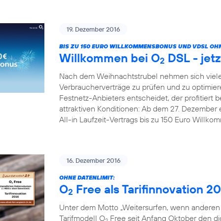
19. Dezember 2016
BIS ZU 150 EURO WILLKOMMENSBONUS UND VDSL OHN
Willkommen bei O
DSL - jetz
2
Nach dem Weihnachtstrubel nehmen sich viele
Verbraucherverträge zu prüfen und zu optimier
Festnetz-Anbieters entscheidet, der profitiert b
attraktiven Konditionen: Ab dem 27. Dezember 
All-in Laufzeit-Vertrags bis zu 150 Euro Willk
16. Dezember 2016
OHNE DATENLIMIT:
O
Free als Tarifinnovation 2
2
Unter dem Motto „Weitersurfen, wenn anderen d
Tarifmodell O
Free seit Anfang Oktober den digi
2