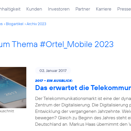
haltigkeit
Kunden
Investoren
Partner
Karriere
Presse
ws
Blogartikel
Archiv 2023
 zum Thema #Ortel_Mobile 2023
02. Januar 2017
2017 – EIN AUSBLICK:
Das erwartet die Telekommu
Der Telekommunikationsmarkt ist eine der dyn
Zentrum der Digitalisierung. Die Digitalisierung
Entwicklung der vergangenen Jahrzehnte. Wel
uschnitt
bewegen? Gleich zu Beginn des Jahres steht e
Deutschland an. Markus Haas übernimmt den Vor