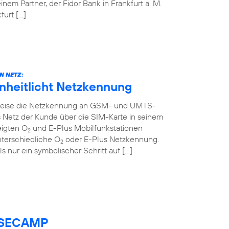
em Partner, der Fidor Bank in Frankfurt a. M.
urt […]
N NETZ:
inheitlicht Netzkennung
ttweise die Netzkennung an GSM- und UMTS-
 Netz der Kunde über die SIM-Karte in seinem
eigten O
und E-Plus Mobilfunkstationen
2
nterschiedliche O
oder E-Plus Netzkennung.
2
ls nur ein symbolischer Schritt auf […]
BASECAMP