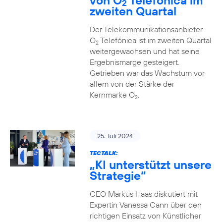
von O
Telefónica im
2
zweiten Quartal
Der Telekommunikationsanbieter
O
Telefónica ist im zweiten Quartal
2
weitergewachsen und hat seine
Ergebnismarge gesteigert.
Getrieben war das Wachstum vor
allem von der Stärke der
Kernmarke O
.
2
25. Juli 2024
TECTALK:
„KI unterstützt unsere
Strategie“
CEO Markus Haas diskutiert mit
Expertin Vanessa Cann über den
richtigen Einsatz von Künstlicher