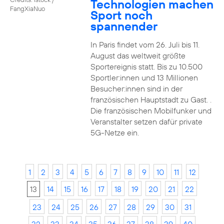
Technologien machen
FangXiaNuo
Sport noch
spannender
In Paris findet vom 26. Juli bis 11.
August das weltweit größte
Sportereignis statt. Bis zu 10.500
Sportler:innen und 13 Millionen
Besucher:innen sind in der
französischen Hauptstadt zu Gast. .
Die französischen Mobilfunker und
Veranstalter setzen dafür private
5G-Netze ein.
1
2
3
4
5
6
7
8
9
10
11
12
13
14
15
16
17
18
19
20
21
22
23
24
25
26
27
28
29
30
31