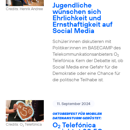
Jugendliche
Credits: Henrik Andree
wünschen sich
Ehrlichkeit und
Ernsthaftigkeit auf
Social Media
Schüler:innen diskutieren mit
Politiker:innen im BASECAMP des
Telekommunikationsanbieters O
2
Telefónica. Kern der Debatte ist, ob
Social Media eine Gefahr für die
Demokratie oder eine Chance für
die politische Teilhabe ist.
11. September 2024
OKTOBERFEST FÜR MOBILEN
DATENANSTURM GERÜSTET:
O
Telefónica
Credits: O
Telefónica
2
2