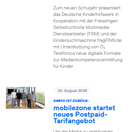
Zum neuen Schuljahr präsentiert
das Deutsche Kinderhilfswerk in
Kooperation mit der Freiwilligen
Selbstkontrolle Multimedia-
Diensteanbieter (FSM) und der
Kindersuchmaschine fragFINN.de
mit Unterstützung von O
2
Telefónica neue digitale Formate
zur Medienkompetenzvermittlung
für Kinder.
20. August 2024
SIMYO IST ZURÜCK:
mobilezone startet
neues Postpaid-
Tarifangebot
Um die Marke zu reaktivieren,