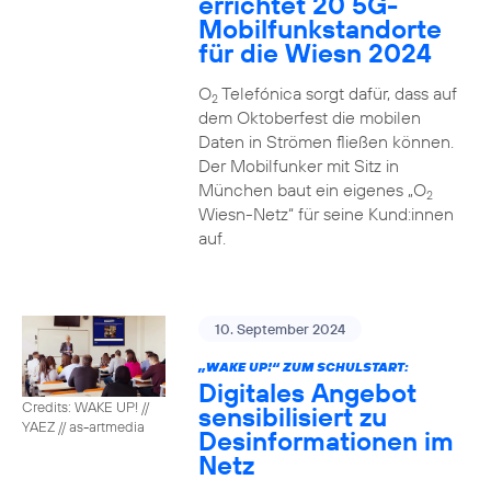
errichtet 20 5G-
Mobilfunkstandorte
für die Wiesn 2024
O
Telefónica sorgt dafür, dass auf
2
dem Oktoberfest die mobilen
Daten in Strömen fließen können.
Der Mobilfunker mit Sitz in
München baut ein eigenes „O
2
Wiesn-Netz“ für seine Kund:innen
auf.
10. September 2024
„WAKE UP!“ ZUM SCHULSTART:
Digitales Angebot
Credits: WAKE UP! //
sensibilisiert zu
YAEZ // as-artmedia
Desinformationen im
Netz