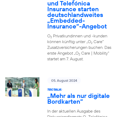
und Telefónica
Insurance starten
deutschlandweites
„Embedded-
Insurance“-Angebot
O
Privatkundinnen und -kunden
2
können künftig unter „O
Care“
2
Zusatzversicherungen buchen. Das
erste Angebot „O
Care | Mobility“
2
startet am 7. August.
05. August 2024
TECTALK:
„Mehr als nur digitale
Bordkarten“
In der aktuellen Ausgabe des
Diskussionsformats O
Telefónica