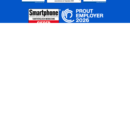
Home
Unternehmen
Netze
Nachhaltigkeit
Kunden
Investoren
Partner
Karriere
Presse
News
Privatkunden
Geschäftskunden
Worldwide
BASECAMP
AGB
Kontakt
ElektroG / BattG
Datenschutz