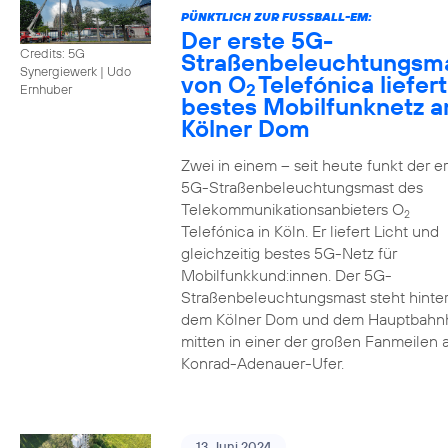
PÜNKTLICH ZUR FUSSBALL-EM:
Der erste 5G-
Credits: 5G
Straßenbeleuchtungsm
Synergiewerk | Udo
von O
Telefónica liefert
2
Ernhuber
bestes Mobilfunknetz 
Kölner Dom
Zwei in einem – seit heute funkt der er
5G-Straßenbeleuchtungsmast des
Telekommunikationsanbieters O
2
Telefónica in Köln. Er liefert Licht und
gleichzeitig bestes 5G-Netz für
Mobilfunkkund:innen. Der 5G-
Straßenbeleuchtungsmast steht hinte
dem Kölner Dom und dem Hauptbahn
mitten in einer der großen Fanmeilen
Konrad-Adenauer-Ufer.
13. Juni 2024