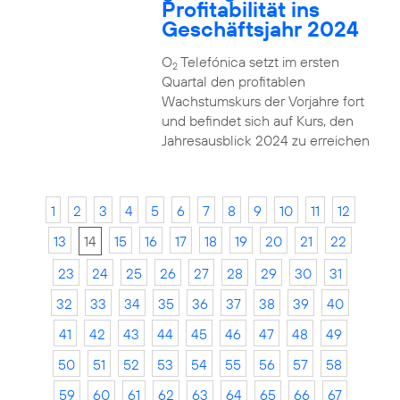
Profitabilität ins
Geschäftsjahr 2024
O
Telefónica setzt im ersten
2
Quartal den profitablen
Wachstumskurs der Vorjahre fort
und befindet sich auf Kurs, den
Jahresausblick 2024 zu erreichen
1
2
3
4
5
6
7
8
9
10
11
12
13
14
15
16
17
18
19
20
21
22
23
24
25
26
27
28
29
30
31
32
33
34
35
36
37
38
39
40
41
42
43
44
45
46
47
48
49
50
51
52
53
54
55
56
57
58
59
60
61
62
63
64
65
66
67