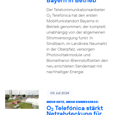
Bayern in Betrieb
Der Telekommunikationsanbieter
O
Telefónica hat den ersten
2
Mobilfunkstandort Bayerns in
Betrieb genommen, der komplett
unabhängig von der allgemeinen
Stromversorgung funkt. In
Sindlbach, im Landkreis Neumarkt
in der Oberpfalz, versorgen
Photovoltaikmodule und
Biomethanol-Brennstoffzellen den
neu errichteten Sendemast mit
nachhaltiger Energie.
09. Juli 2024
MEHR NETZ, MEHR KIRMESSPASS:
O
Telefónica stärkt
2
Netzabdeckung für