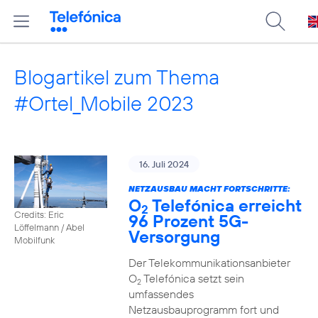
Blogartikel zum Thema
#Ortel_Mobile 2023
16. Juli 2024
NETZAUSBAU MACHT FORTSCHRITTE:
O
Telefónica erreicht
2
Credits: Eric
96 Prozent 5G-
Löffelmann / Abel
Versorgung
Mobilfunk
Der Telekommunikationsanbieter
O
Telefónica setzt sein
2
umfassendes
Netzausbauprogramm fort und