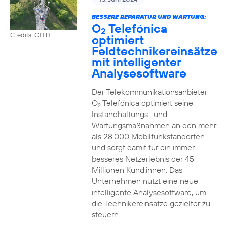
BESSERE REPARATUR UND WARTUNG:
O
Telefónica
2
Credits: GfTD
optimiert
Feldtechnikereinsätze
mit intelligenter
Analysesoftware
Der Telekommunikationsanbieter
O
Telefónica optimiert seine
2
Instandhaltungs- und
Wartungsmaßnahmen an den mehr
als 28.000 Mobilfunkstandorten
und sorgt damit für ein immer
besseres Netzerlebnis der 45
Millionen Kund:innen. Das
Unternehmen nutzt eine neue
intelligente Analysesoftware, um
die Technikereinsätze gezielter zu
steuern.