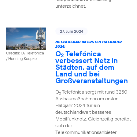
unterzeichnet.
27. Juni 2024
NETZAUSBAU IM ERSTEN HALBJAHR
2024:
O
Telefónica
Credits: O
Telefónica
2
2
verbessert Netz in
/ Henning Koepke
Städten, auf dem
Land und bei
Großveranstaltungen
O
Telefónica sorgt mit rund 3250
2
Ausbaumaßnahmen im ersten
Halbjahr 2024 für ein
deutschlandweit besseres
Mobilfunknetz. Gleichzeitig bereitet
sich der
Telekommunikationsanbieter