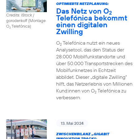
OPTIMIERTE NETZPLANUNG:
Das Netz von O
2
Credits: iStock /
Telefónica bekommt
gorodenkoff (Montage
einen digitalen
O
Telefónica)
2
Zwilling
O
Telefónica nutzt ein neues
2
Analysetool, das den Status der
28.000 Mobilfunkstandorte und
über 50.000 Transportstrecken des
Mobilfunknetzes in Echtzeit
abbildet. Dieser „digitale Zwilling“
hilft, das Netzerlebnis von Millionen
Kund:innen von O
Telefónica zu
2
verbessern.
13. Mai 2024
ZWISCHENBILANZ „GIGABIT
INNOVATION TRACK“: