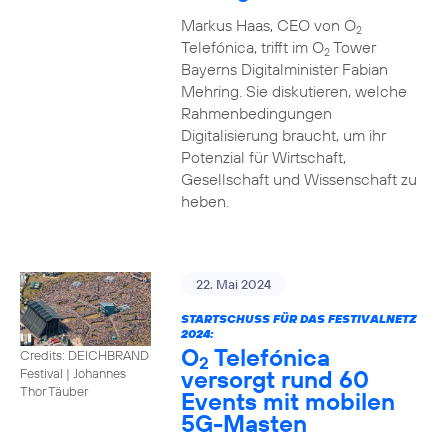
Markus Haas, CEO von O
2
Telefónica, trifft im O
Tower
2
Bayerns Digitalminister Fabian
Mehring. Sie diskutieren, welche
Rahmenbedingungen
Digitalisierung braucht, um ihr
Potenzial für Wirtschaft,
Gesellschaft und Wissenschaft zu
heben.
22. Mai 2024
STARTSCHUSS FÜR DAS FESTIVALNETZ
2024:
O
Telefónica
Credits: DEICHBRAND
2
versorgt rund 60
Festival | Johannes
Thor Täuber
Events mit mobilen
5G-Masten