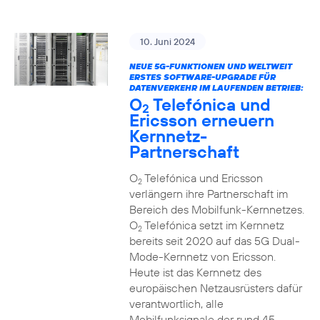
10. Juni 2024
NEUE 5G-FUNKTIONEN UND WELTWEIT
ERSTES SOFTWARE-UPGRADE FÜR
DATENVERKEHR IM LAUFENDEN BETRIEB:
O
Telefónica und
2
Ericsson erneuern
Kernnetz-
Partnerschaft
O
Telefónica und Ericsson
2
verlängern ihre Partnerschaft im
Bereich des Mobilfunk-Kernnetzes.
O
Telefónica setzt im Kernnetz
2
bereits seit 2020 auf das 5G Dual-
Mode-Kernnetz von Ericsson.
Heute ist das Kernnetz des
europäischen Netzausrüsters dafür
verantwortlich, alle
Mobilfunksignale der rund 45