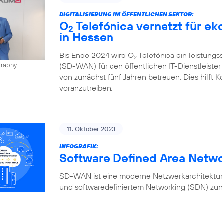
DIGITALISIERUNG IM ÖFFENTLICHEN SEKTOR:
O
Telefónica vernetzt für e
2
in Hessen
Bis Ende 2024 wird O
Telefónica ein leistung
2
(SD-WAN) für den öffentlichen IT-Dienstleiste
graphy
von zunächst fünf Jahren betreuen. Dies hilft K
voranzutreiben.
11. Oktober 2023
INFOGRAFIK:
Software Defined Area Netw
SD-WAN ist eine moderne Netzwerkarchitektur,
und softwaredefiniertem Networking (SDN) zun