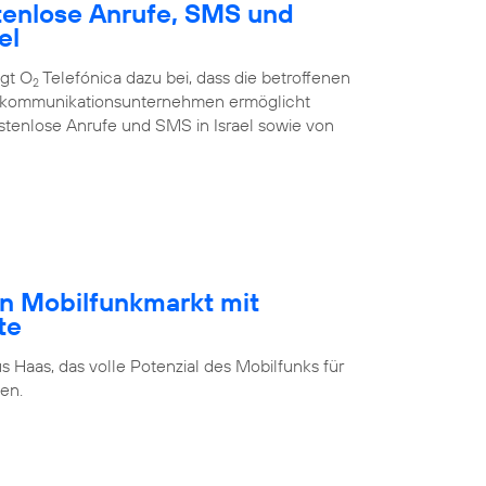
tenlose Anrufe, SMS und
el
ägt O
Telefónica dazu bei, dass die betroffenen
2
ekommunikations­unternehmen ermöglicht
stenlose Anrufe und SMS in Israel sowie von
n Mobilfunkmarkt mit
te
s Haas, das volle Potenzial des Mobilfunks für
en.