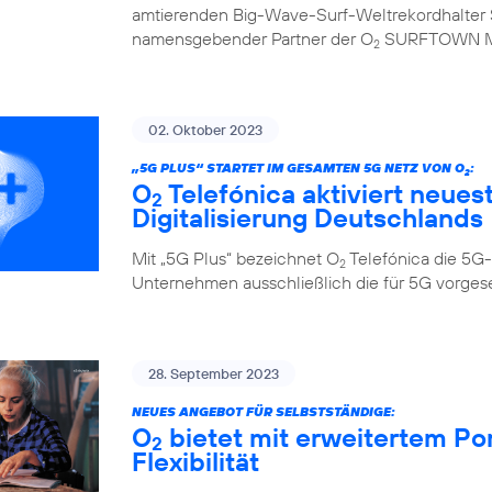
amtierenden Big-Wave-Surf-Weltrekordhalter S
namensgebender Partner der O
SURFTOWN 
2
02. Oktober 2023
„5G PLUS“ STARTET IM GESAMTEN 5G NETZ VON O
:
2
O
Telefónica aktiviert neues
2
Digitalisierung Deutschlands
Mit „5G Plus“ bezeichnet O
Telefónica die 5G-
2
Unternehmen ausschließlich die für 5G vorge
28. September 2023
NEUES ANGEBOT FÜR SELBSTSTÄNDIGE:
O
bietet mit erweitertem Po
2
Flexibilität