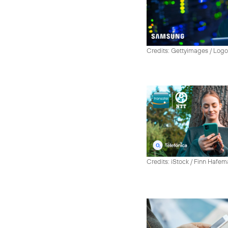
Credits: Gettyimages / Log
Credits: iStock / Finn Hafe