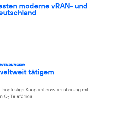
testen moderne vRAN- und
eutschland
ANWENDUNGEN:
weltweit tätigem
langfristige Kooperationsvereinbarung mit
on O
Telefónica.
2