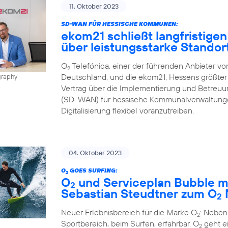
11. Oktober 2023
SD-WAN FÜR HESSISCHE KOMMUNEN:
ekom21 schließt langfristigen
über leistungsstarke Stando
O
Telefónica, einer der führenden Anbieter v
2
Deutschland, und die ekom21, Hessens größter 
graphy
Vertrag über die Implementierung und Betreu
(SD-WAN) für hessische Kommunalverwaltungen
Digitalisierung flexibel voranzutreiben.
04. Oktober 2023
O
GOES SURFING:
2
O
und Serviceplan Bubble m
2
Sebastian Steudtner zum O
2
Neuer Erlebnisbereich für die Marke O
: Neben
2
Sportbereich, beim Surfen, erfahrbar. O
geht ei
2